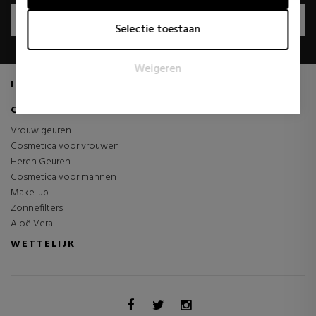
Marketing
REKENING OPENEN
Selectie toestaan
Marketingcookies worden gebruikt om bezoekers te volgen
wanneer ze verschillende websites bezoeken. Het doel is
Weigeren
om advertenties weer te geven die relevant en aantrekkelijk
INFORMATIE
zijn voor de individuele gebruiker en daardoor waardevoller
zijn voor uitgevers en externe adverteerders.
CATEGORIEËN
Vrouw geuren
Cosmetica voor vrouwen
Heren Geuren
Cosmetica voor mannen
Make-up
Zonnefilters
Aloë Vera
WETTELIJK