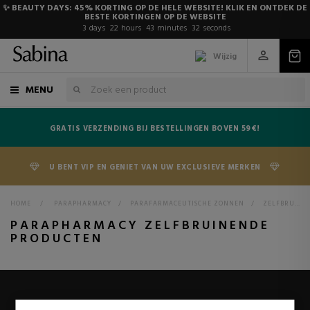
✨ BEAUTY DAYS: 45% KORTING OP DE HELE WEBSITE! KLIK EN ONTDEK DE
BESTE KORTINGEN OP DE WEBSITE
3
days
22
hours
43
minutes
32
seconds
Wijzig
MENU
GRATIS VERZENDING BIJ BESTELLINGEN BOVEN 59€!
U BENT VIP EN GENIET VAN UW EXCLUSIEVE MERKEN
HOME
>
PARAPHARMACY
>
PARAFARMACEUTISCHE ZONNEN
>
ZELFBRUINERS
PARAPHARMACY ZELFBRUINENDE
PRODUCTEN