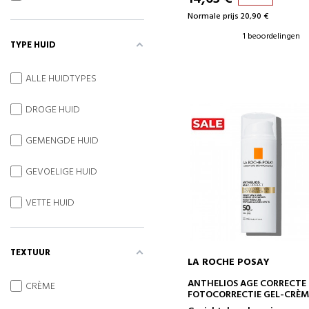
Normale prijs 20,90 €
1 beoordelingen
TYPE HUID
ALLE HUIDTYPES
DROGE HUID
GEMENGDE HUID
GEVOELIGE HUID
VETTE HUID
TEXTUUR
LA ROCHE POSAY
IN WINKELWAGEN
ANTHELIOS AGE CORRECTE
CRÈME
FOTOCORRECTIE GEL-CRÈM
SPF50