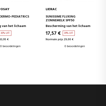
POSAY
LIERAC
WINKELWAGEN
IN WINKELWAGEN
DERMO-PEDIATRICS
SUNISSIME FLUXING
ZONNEMELK SPF50
 van het lichaam
Bescherming van het lichaam
17,57 €
30% UIT.
39% UIT.
33,95 €
Normale prijs 29,00 €
0 beoordelingen
0 beoordelingen