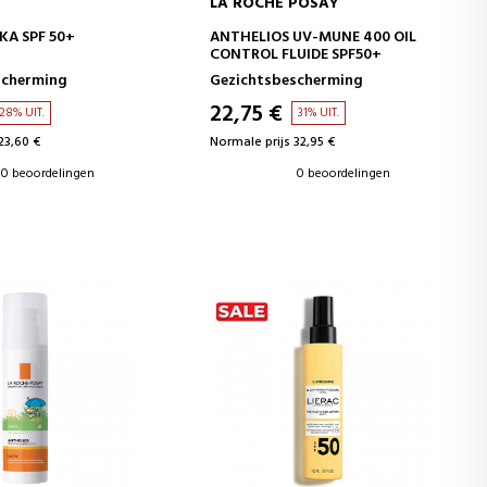
LA ROCHE POSAY
WINKELWAGEN
IN WINKELWAGEN
KA SPF 50+
ANTHELIOS UV-MUNE 400 OIL
CONTROL FLUIDE SPF50+
scherming
Gezichtsbescherming
22,75 €
28% UIT.
31% UIT.
23,60 €
Normale prijs 32,95 €
0 beoordelingen
0 beoordelingen