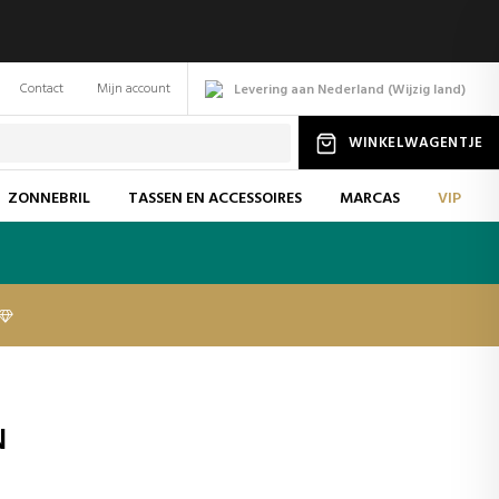
Contact
Mijn account
Levering aan Nederland
(
Wijzig
land
)
WINKELWAGENTJE
ZONNEBRIL
TASSEN EN ACCESSOIRES
MARCAS
VIP
N