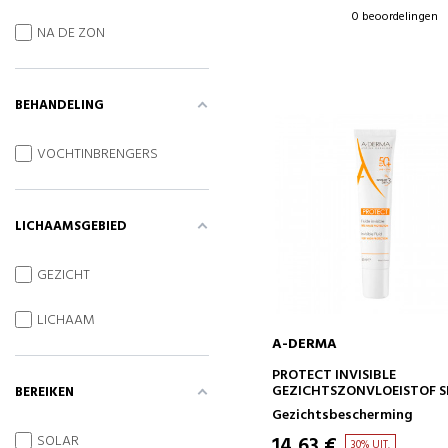
0 beoordelingen
NA DE ZON
BEHANDELING
VOCHTINBRENGERS
LICHAAMSGEBIED
GEZICHT
LICHAAM
A-DERMA
IN WINKELWAGEN
PROTECT INVISIBLE
GEZICHTSZONVLOEISTOF S
BEREIKEN
50+
Gezichtsbescherming
14,63 €
SOLAR
30% UIT.