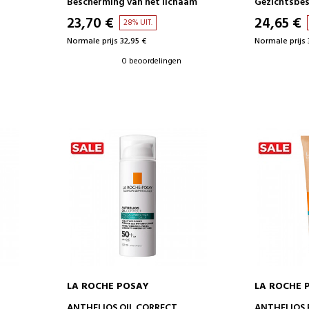
Bescherming van het lichaam
Gezichtsbe
23,70 €
24,65 €
28% UIT.
Normale prijs 32,95 €
Normale prijs 
0 beoordelingen
LA ROCHE POSAY
LA ROCHE 
IN WINKELWAGEN
IN 
ANTHELIOS OIL CORRECT
ANTHELIOS 