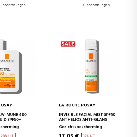
1 beoordelingen
0 beoordelingen
POSAY
LA ROCHE POSAY
WINKELWAGEN
IN WINKELWAGEN
 UV-MUNE 400
INVISIBLE FACIAL MIST SPF50
LUID SPF50+
ANTHELIOS ANTI-GLANS
scherming
Gezichtsbescherming
17,05 €
28% UIT.
32% UIT.