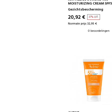
MOISTURIZING CREAM SPF
WITH COLOR
Gezichtsbescherming
20,92 €
37% UIT.
Normale prijs 32,95 €
0 beoordelingen