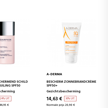
A-DERMA
WINKELWAGEN
IN WINKELWAGEN
CHERMEND SCHILD
BESCHERM ZONNEBRANDCRÈME
UILING SPF50
SPF50+
scherming
Gezichtsbescherming
14,63 €
24% UIT.
30% UIT.
44,95 €
Normale prijs 20,90 €