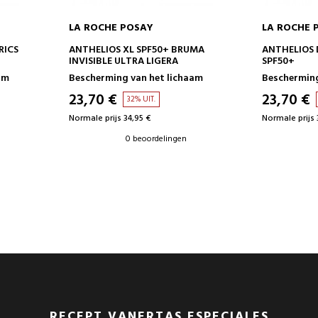
LA ROCHE POSAY
LA ROCHE 
IN WINKELWAGEN
IN 
RICS
ANTHELIOS XL SPF50+ BRUMA
ANTHELIOS 
INVISIBLE ULTRA LIGERA
SPF50+
am
Bescherming van het lichaam
Bescherming
23,70 €
23,70 €
32% UIT.
Normale prijs 34,95 €
Normale prijs 
0 beoordelingen
RECEPT VANERTAS ESPECIALES