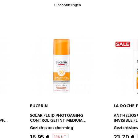
0 beoordelingen
EUCERIN
LA ROCHE 
IN WINKELWAGEN
IN 
SOLAR FLUID PHOTOAGING
ANTHELIOS
PF
CONTROL GETINT MEDIUM
INVISIBLE F
SPF50+
Gezichtsbescherming
Gezichtsbe
16,95 €
23,70 €
38% UIT.