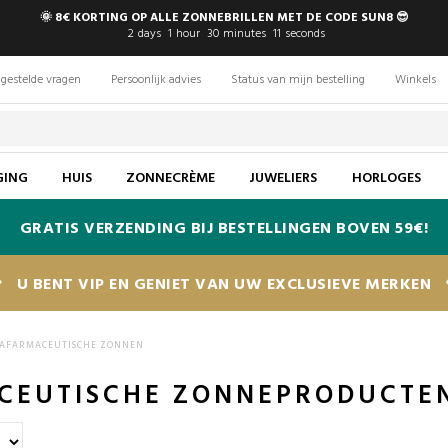
🌞 8€ KORTING OP ALLE ZONNEBRILLEN MET DE CODE SUN8 😎
2
days
1
hour
30
minutes
10
seconds
gestelde vragen
Persoonlijk advies
Status van mijn bestelling
Winkels
GING
HUIS
ZONNECRÈME
JUWELIERS
HORLOGES
GRATIS VERZENDING BIJ BESTELLINGEN BOVEN 59€!
U BENT VIP EN GENIET VAN UW EXCLUSIEVE MERKEN
AFARMACEUTISCHE ZONNEN
CEUTISCHE ZONNEPRODUCTE