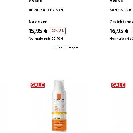
AVENE
AVENE
IN WINKELWAGEN
IN 
REPAIR AFTER SUN
SUNSISTICK 
Na de zon
Gezichtsbe
15,95 €
16,95 €
22% UIT.
Normale prijs 20,40 €
Normale prijs 
0 beoordelingen