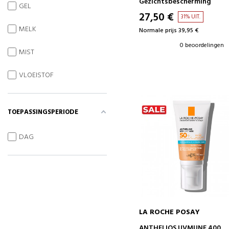
Gezichtsbescherming
GEL
27,50 €
31% UIT.
MELK
Normale prijs 39,95 €
0 beoordelingen
MIST
VLOEISTOF
TOEPASSINGSPERIODE
DAG
LA ROCHE POSAY
IN WINKELWAGEN
ANTHELIOS UVMUNE 400