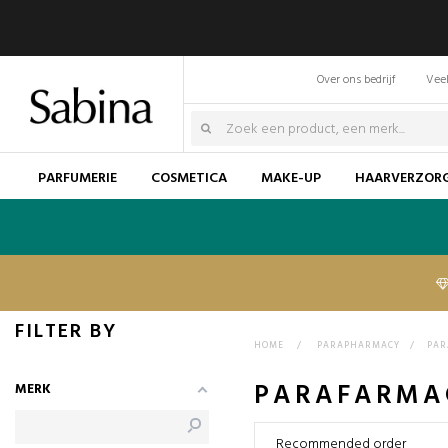
Over ons bedrijf
Veel
PARFUMERIE
COSMETICA
MAKE-UP
HAARVERZOR
FILTER BY
HOME
>
PARAPHARMACY
>
PAR
PARAFARMA
MERK