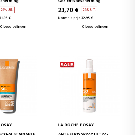
scherming
Gezichtsbescherming
23,70 €
23% UIT.
28% UIT.
31,95 €
Normale prijs 32,95 €
0 beoordelingen
0 beoordelingen
POSAY
LA ROCHE POSAY
WINKELWAGEN
IN WINKELWAGEN
ECO-SUSTAINABLE
ANTHELIOS SPRAY ULTRA-