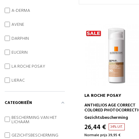
A-DERMA
AVENE
DARPHIN
EUCERIN
LA ROCHE POSAY
LIERAC
LA ROCHE POSAY
CATEGORIEËN
IN WINKELWAGEN
ANTHELIOS AGE CORRECT
COLORED PHOTOCORRECT
GEL-CREAM SPF50
BESCHERMING VAN HET
Gezichtsbescherming
LICHAAM
26,44 €
34% UIT.
GEZICHTSBESCHERMING
Normale prijs 39,95 €