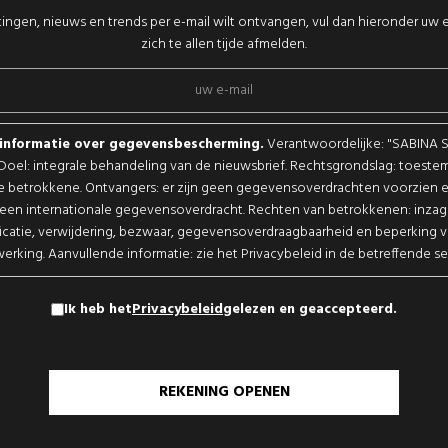
tingen, nieuws en trends per e-mail wilt ontvangen, vul dan hieronder uw e
zich te allen tijde afmelden.
sinformatie over gegevensbescherming.
Verantwoordelijke: "SABINA 
. Doel: integrale behandeling van de nieuwsbrief. Rechtsgrondslag: toest
e betrokkene. Ontvangers: er zijn geen gegevensoverdrachten voorzien en
een internationale gegevensoverdracht. Rechten van betrokkenen: inzag
ficatie, verwijdering, bezwaar, gegevensoverdraagbaarheid en beperking 
erking. Aanvullende informatie: zie het Privacybeleid in de betreffende se
Ik heb het
Privacybeleid
gelezen en geaccepteerd.
REKENING OPENEN