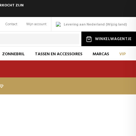
ERKOCHT ZIJN
Contact
Mijn account
Levering aan Nederland
(
Wijzig
land
)
WINKELWAGENTJE
ZONNEBRIL
TASSEN EN ACCESSOIRES
MARCAS
VIP