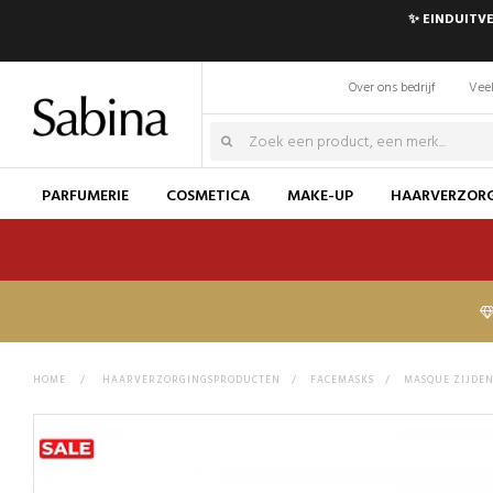
✨ EINDUITVE
Over ons bedrijf
Veel
PARFUMERIE
COSMETICA
MAKE-UP
HAARVERZOR
HOME
>
HAARVERZORGINGSPRODUCTEN
>
FACEMASKS
>
MASQUE ZIJDE