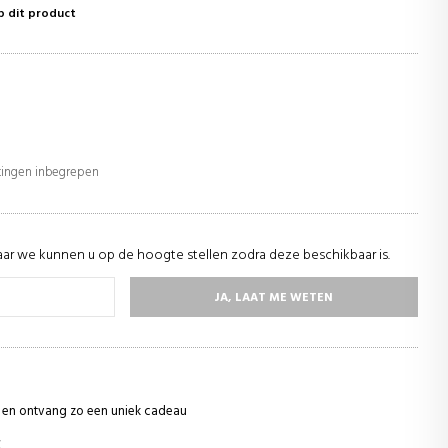
p dit product
stingen inbegrepen
ar we kunnen u op de hoogte stellen zodra deze beschikbaar is.
JA, LAAT ME WETEN
ie en ontvang zo een uniek cadeau
€