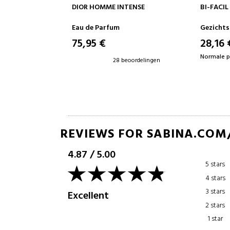
NKELWAGEN
IN WINKELWAGEN
NTENSE
BI-FACIL (SENSITIVE EYES)
CELLULA
INTENSI
EXTRA I
Gezichtscosmetica
Gezicht
28,16 €
194,0
38% UIT.
Normale prijs 45,62 €
Normale pr
beoordelingen
11 beoordelingen
REVIEWS FOR SABINA.COM
4.87
/
5.00
5 stars
4 stars
3 stars
Excellent
2 stars
1 star