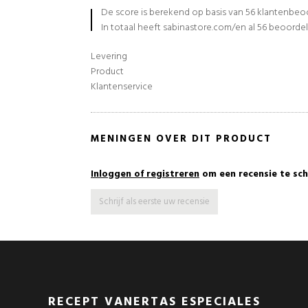
De score is berekend op basis van 56 klantenbe
In totaal heeft sabinastore.com/en al 56 beoorde
Levering
Product
Klantenservice
MENINGEN OVER DIT PRODUCT
Inloggen of registreren
om een recensie te sch
Schrijf als eerste uw recensie
RECEPT VANERTAS ESPECIALES