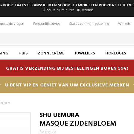
RKOOP: LAATSTE KANS! KLIK EN SCOOR JE FAVORIETEN VOORDAT ZE UITV
14
hours
51
minutes
37
seconds
gestelde vragen
Persoonlijk advies
Status van mijn bestelling
Winkels
GING
HUIS
ZONNECRÈME
JUWELIERS
HORLOGES
GRATIS VERZENDING BIJ BESTELLINGEN BOVEN 59€!
U BENT VIP EN GENIET VAN UW EXCLUSIEVE MERKEN
NBLOEM
SHU UEMURA
MASQUE ZIJDENBLOEM
Referentie: