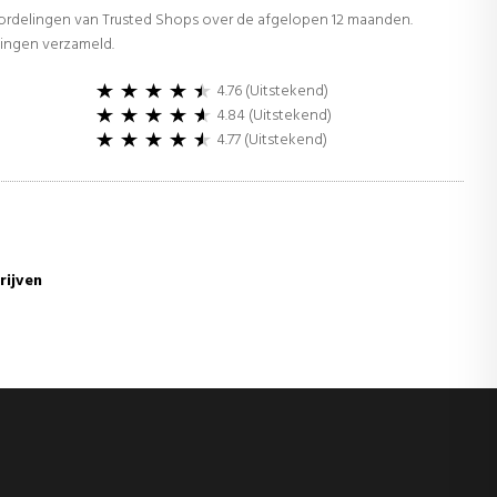
oordelingen van Trusted Shops over de afgelopen 12 maanden.
lingen verzameld.
4.76 (Uitstekend)
4.84 (Uitstekend)
4.77 (Uitstekend)
rijven