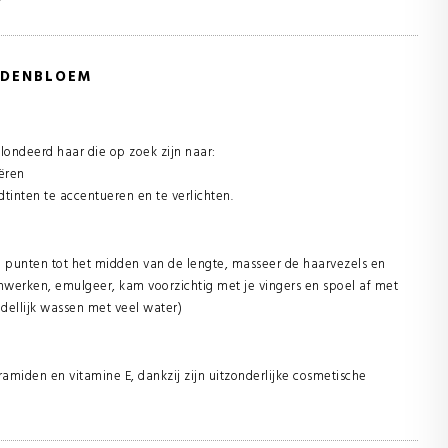
JDENBLOEM
londeerd haar die op zoek zijn naar:
eëren
dtinten te accentueren en te verlichten.
 punten tot het midden van de lengte, masseer de haarvezels en
 inwerken, emulgeer, kam voorzichtig met je vingers en spoel af met
dellijk wassen met veel water)
ramiden en vitamine E, dankzij zijn uitzonderlijke cosmetische