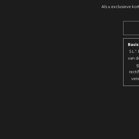
Als u exclusieve kor
Basi
S.L."
van d
g
recti
verw