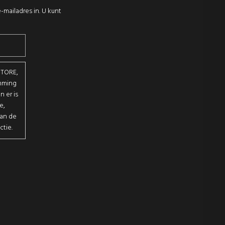
-mailadres in. U kunt
STORE,
emming
 er is
e,
van de
ctie.