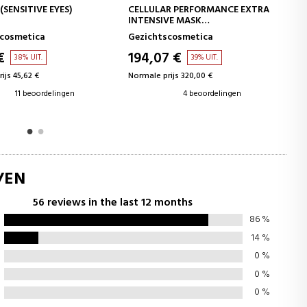
IN WINKELWAGEN
IN WINKELWAGEN
R PERFORMANCE EXTRA
PROFESSIONAL MOLECULAR
VE MASK
REPAIR MASCARA
NTENSIEF MASKER
scosmetica
Professionele maskers
7 €
112,75 €
39% UIT.
6% UIT.
ijs 320,00 €
Normale prijs 119,95 €
4 beoordelingen
1 beoordelingen
/EN
56 reviews in the last 12 months
86
%
14
%
0
%
0
%
0
%