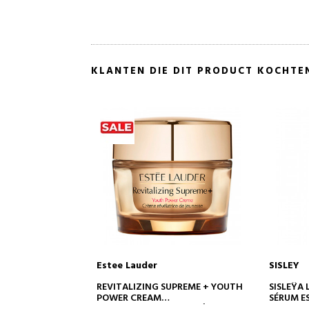
KLANTEN DIE DIT PRODUCT KOCHTE
SISLEY
CLARINS
NKELWAGEN
IN WINKELWAGEN
SUPREME + YOUTH
SISLEŸA L'INTÉGRAL ANTI-ÂGE
DOUBLE 
SÉRUM ESSENTIEL LONGÉVITÉ
ANTI-A