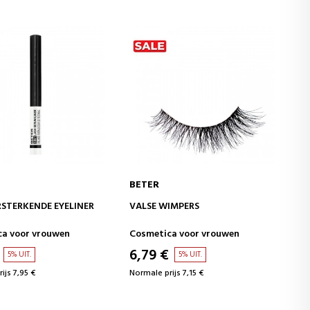
BETER
IN WINKELWAGEN
IN WINKELWAGEN
IMPERS
PINCET MET GOUPILLON
a voor vrouwen
Wimpers en wenkbrauwen
4,70 €
5% UIT.
5% UIT.
ijs 7,15 €
Normale prijs 4,95 €