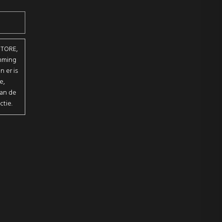
STORE,
emming
 er is
e,
van de
ctie.