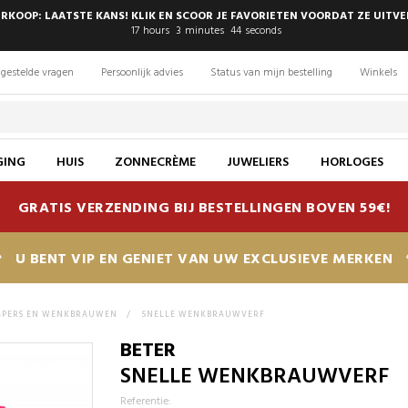
RKOOP: LAATSTE KANS! KLIK EN SCOOR JE FAVORIETEN VOORDAT ZE UITV
17
hours
3
minutes
43
seconds
gestelde vragen
Persoonlijk advies
Status van mijn bestelling
Winkels
GING
HUIS
ZONNECRÈME
JUWELIERS
HORLOGES
GRATIS VERZENDING BIJ BESTELLINGEN BOVEN 59€!
U BENT VIP EN GENIET VAN UW EXCLUSIEVE MERKEN
PERS EN WENKBRAUWEN
>
SNELLE WENKBRAUWVERF
BETER
SNELLE WENKBRAUWVERF
Referentie: