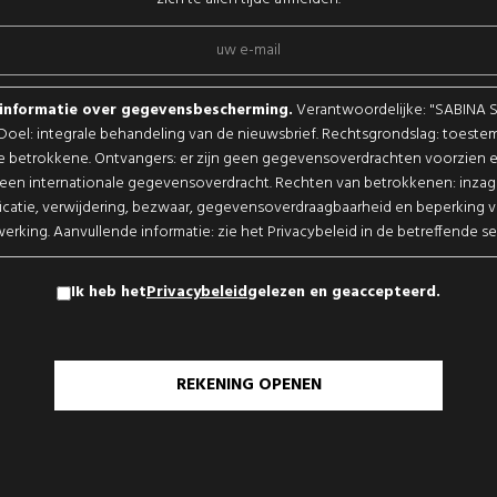
sinformatie over gegevensbescherming.
Verantwoordelijke: "SABINA 
. Doel: integrale behandeling van de nieuwsbrief. Rechtsgrondslag: toest
e betrokkene. Ontvangers: er zijn geen gegevensoverdrachten voorzien en
een internationale gegevensoverdracht. Rechten van betrokkenen: inzag
ficatie, verwijdering, bezwaar, gegevensoverdraagbaarheid en beperking 
erking. Aanvullende informatie: zie het Privacybeleid in de betreffende se
Ik heb het
Privacybeleid
gelezen en geaccepteerd.
REKENING OPENEN