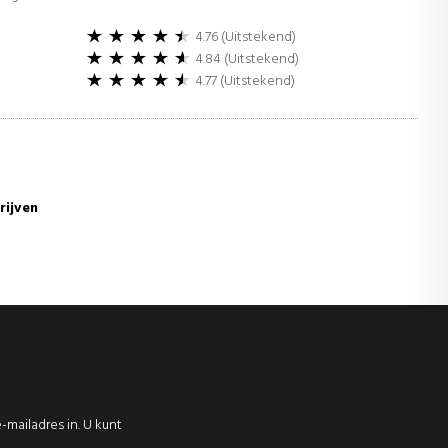
4.76 (Uitstekend)
4.84 (Uitstekend)
4.77 (Uitstekend)
rijven
-mailadres in. U kunt