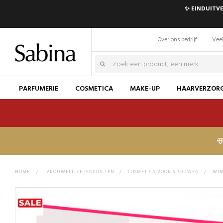
✨ EINDUITVE
Over ons bedrijf
Veel
PARFUMERIE
COSMETICA
MAKE-UP
HAARVERZOR
HOME
>
VROUWELIJKE PRODUCTEN
>
COSMETICA VOOR VROUWEN
>
WIM