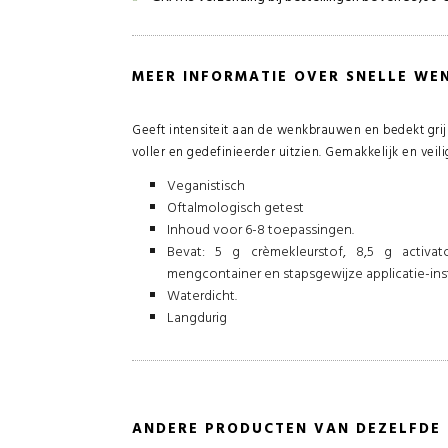
MEER INFORMATIE OVER SNELLE W
Geeft intensiteit aan de wenkbrauwen en bedekt grij
voller en gedefinieerder uitzien. Gemakkelijk en veil
Veganistisch
Oftalmologisch getest
Inhoud voor 6-8 toepassingen.
Bevat: 5 g crèmekleurstof, 8,5 g activato
mengcontainer en stapsgewijze applicatie-inst
Waterdicht.
Langdurig
ANDERE PRODUCTEN VAN DEZELFDE