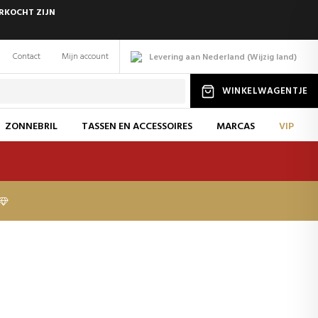
ERKOCHT ZIJN
Contact
Mijn account
Levering aan Nederland
(
Wijzig
land
)
WINKELWAGENTJE
ZONNEBRIL
TASSEN EN ACCESSOIRES
MARCAS
VIP