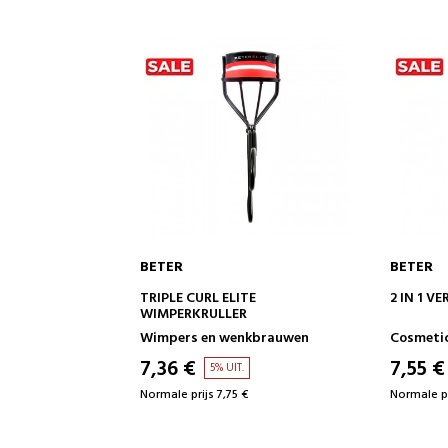
BETER
BETER
KELWAGEN
IN WINKELWAGEN
TE
2 IN 1 VERSTERKENDE EYELINER
VALSE W
R
nkbrauwen
Cosmetica voor vrouwen
Cosmetic
7,55 €
6,79 €
5% UIT.
€
Normale prijs 7,95 €
Normale pr