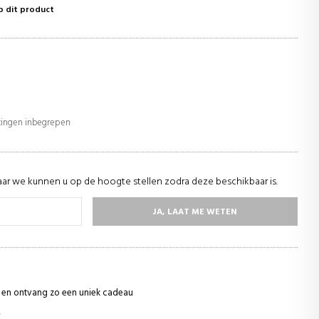
p dit product
stingen inbegrepen
ar we kunnen u op de hoogte stellen zodra deze beschikbaar is.
JA, LAAT ME WETEN
ie en ontvang zo een uniek cadeau
€