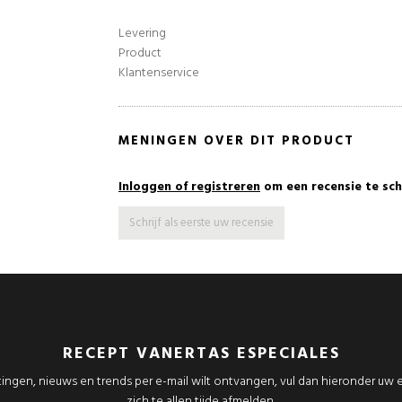
Levering
Product
Klantenservice
MENINGEN OVER DIT PRODUCT
Inloggen of registreren
om een recensie te sch
Schrijf als eerste uw recensie
RECEPT VANERTAS ESPECIALES
tingen, nieuws en trends per e-mail wilt ontvangen, vul dan hieronder uw e
zich te allen tijde afmelden.