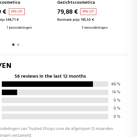
RETINOLSERUM
scosmetica
Gezichtscosmetica
 €
92,10 €
45% UIT.
44% UIT.
ijs 145,50 €
Normale prijs 165,00 €
5 beoordelingen
3 beoordelingen
/EN
56 reviews in the last 12 months
86
%
14
%
0
%
0
%
0
%
oordelingen van Trusted Shops over de afgelopen 12 maanden.
lingen verzameld.