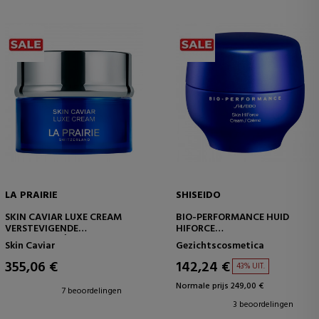
LA PRAIRIE
SHISEIDO
SKIN CAVIAR LUXE CREAM
BIO-PERFORMANCE HUID
VERSTEVIGENDE
HIFORCE
GEZICHTSCRÈME
ZEER EFFECTIEVE
Skin Caviar
Gezichtscosmetica
VERJONGENDE CRÈME
355,06 €
142,24 €
43% UIT.
Normale prijs 249,00 €
7 beoordelingen
3 beoordelingen