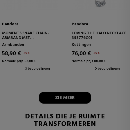
Pandora
Pandora
MOMENTS SNAKE CHAIN-
LOVING THE HALO NECKLACE
ARMBAND MET
393776C01
HARTSLUITING 59071916
Armbanden
Kettingen
58,90 €
76,00 €
5% UIT.
5% UIT.
Normale prijs 62,00 €
Normale prijs 80,00 €
3 beoordelingen
0 beoordelingen
ZIE MEER
DETAILS DIE JE RUIMTE
TRANSFORMEREN