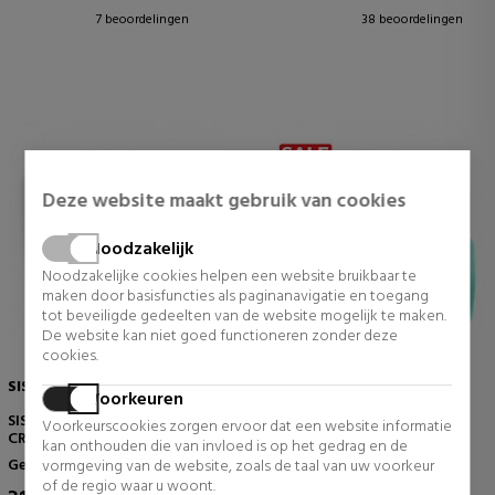
7 beoordelingen
38 beoordelingen
Deze website maakt gebruik van cookies
Noodzakelijk
Noodzakelijke cookies helpen een website bruikbaar te
maken door basisfuncties als paginanavigatie en toegang
tot beveiligde gedeelten van de website mogelijk te maken.
De website kan niet goed functioneren zonder deze
cookies.
SISLEY
BIOTHERM HOMME
Voorkeuren
SISLEYA L'INTEGRAL ANTI-AGE
AQUAPOWER GEL GLACIAL
Voorkeurscookies zorgen ervoor dat een website informatie
CREAM
72H
kan onthouden die van invloed is op het gedrag en de
Gezichtscosmetica
Alle huidtypes
vormgeving van de website, zoals de taal van uw voorkeur
of de regio waar u woont.