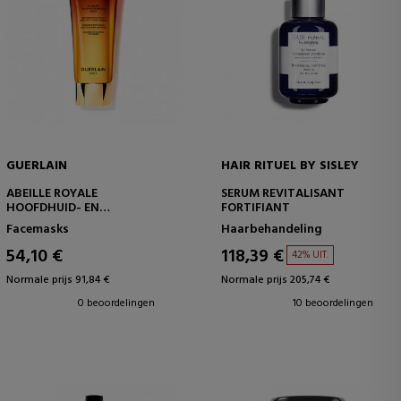
GUERLAIN
HAIR RITUEL BY SISLEY
ABEILLE ROYALE
SERUM REVITALISANT
HOOFDHUID- EN
FORTIFIANT
HAARMASKER
Facemasks
Haarbehandeling
54,10 €
118,39 €
42% UIT.
Normale prijs 91,84 €
Normale prijs 205,74 €
0 beoordelingen
10 beoordelingen