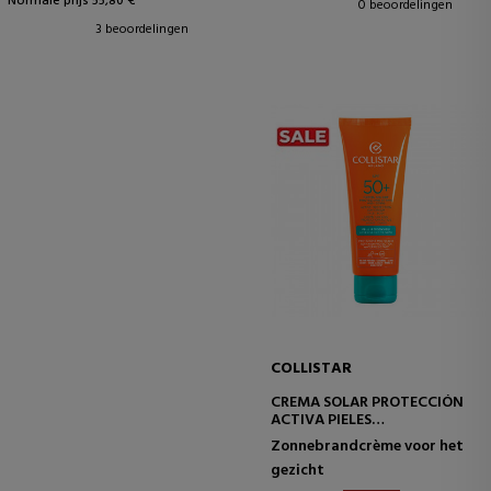
Normale prijs 55,80 €
0 beoordelingen
3 beoordelingen
COLLISTAR
CREMA SOLAR PROTECCIÓN
ACTIVA PIELES
HIPERSENSIBLES SPF50+
Zonnebrandcrème voor het
gezicht