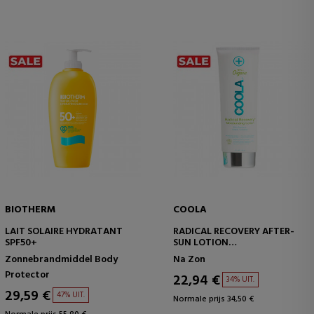
BIOTHERM
COOLA
LAIT SOLAIRE HYDRATANT
RADICAL RECOVERY AFTER-
SPF50+
SUN LOTION
HYDRATERENDE
Zonnebrandmiddel Body
Na Zon
AFTERSUNLOTION
Protector
22,94 €
34% UIT.
29,59 €
47% UIT.
Normale prijs 34,50 €