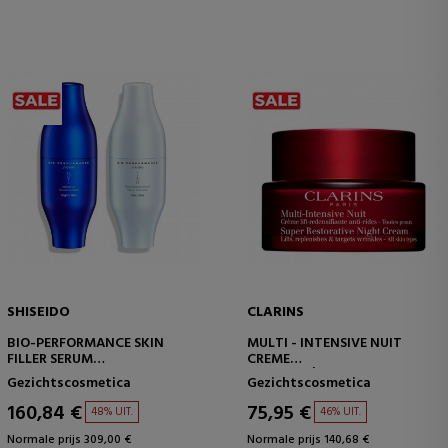
SHISEIDO
CLARINS
BIO-PERFORMANCE SKIN
MULTI - INTENSIVE NUIT
FILLER SERUM
CREME
VERSTEVIGEND SERUM TEGEN
NACHTCRÈME VOOR ALLE
Gezichtscosmetica
Gezichtscosmetica
VEROUDERING
HUIDTYPES
160,84 €
75,95 €
48% UIT.
46% UIT.
Normale prijs 309,00 €
Normale prijs 140,68 €