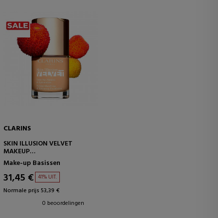
CLARINS
SKIN ILLUSION VELVET
MAKEUP
MATTE FINISH SERUM
Make-up Basissen
31,45 €
41% UIT.
Normale prijs 53,39 €
0 beoordelingen