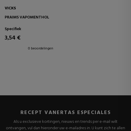
VICKS
PRAIMS VAPOMENTHOL
Specifiek
3,54 €
0 beoordelingen
RECEPT VANERTAS ESPECIALES
Als u exclusieve kortingen, nieuws en trends per e-mail wilt
ontvangen, vul dan hieronder uw e-mailadres in. U kunt zich te allen