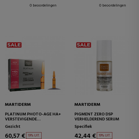
0 beoordelingen
0 beoordelingen
MARTIDERM
MARTIDERM
PLATINUM PHOTO-AGE HA+
PIGMENT ZERO DSP
VERSTEVIGENDE
VERHELDEREND SERUM
BEHANDELING -
Gezicht
Specifiek
ANTIOXIDANT
60,57 €
42,44 €
19% UIT.
19% UIT.