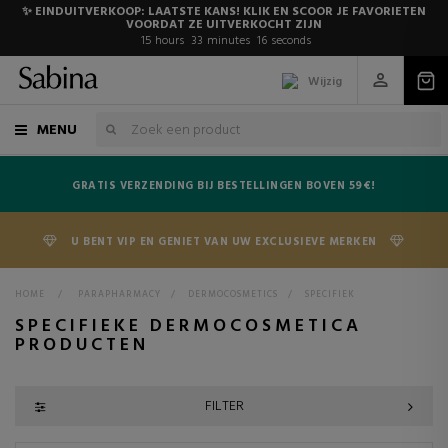
✨ EINDUITVERKOOP: LAATSTE KANS! KLIK EN SCOOR JE FAVORIETEN
VOORDAT ZE UITVERKOCHT ZIJN
15
hours
33
minutes
16
seconds
Wijzig
MENU
GRATIS VERZENDING BIJ BESTELLINGEN BOVEN 59€!
U BENT VIP EN GENIET VAN UW EXCLUSIEVE MERKEN
HOME
>
PARAPHARMACY
>
DERMOCOSMETICS
>
SPECIFIEK
SPECIFIEKE DERMOCOSMETICA
PRODUCTEN
FILTER