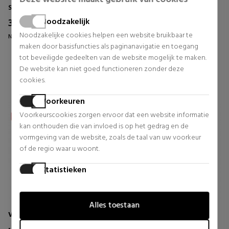
INTENSIEF WERKEND SERUM
VAN DE LIPPENBARRIÈRE
Specifiek
Gezicht
Noodzakelijk
38,72 €
6,63 €
19% UIT.
39% UIT.
Noodzakelijke cookies helpen een website bruikbaar te
Normale prijs 47,95 €
Normale prijs 10,95 €
maken door basisfuncties als paginanavigatie en toegang
0 beoordelingen
0 beoordelingen
tot beveiligde gedeelten van de website mogelijk te maken.
De website kan niet goed functioneren zonder deze
cookies.
Voorkeuren
Voorkeurscookies zorgen ervoor dat een website informatie
kan onthouden die van invloed is op het gedrag en de
vormgeving van de website, zoals de taal van uw voorkeur
of de regio waar u woont.
Statistieken
Statistische cookies helpen website-eigenaren te begrijpen
hoe bezoekers omgaan met websites door anoniem
Alles toestaan
informatie te verzamelen en te rapporteren.
VICHY
AVENE
Marketing