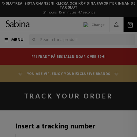
✨ SLUTREA: SISTA CHANSEN! KLICKA OCH KÖP DINA FAVORITER INNAN DE
TAR SLUT
21
hours
15
minutes
47
seconds
Change
MENU
FRI FRAKT PÅ BESTÄLLNINGAR ÖVER 39€!
YOU ARE VIP. ENJOY YOUR EXCLUSIVE BRANDS
TRACK YOUR ORDER
Insert a tracking number