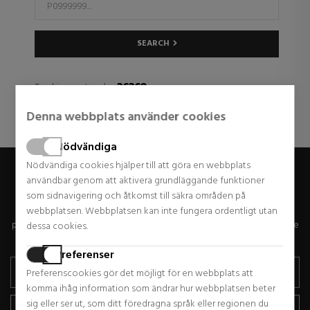
SEARCH
acace
Tracking system by
Denna webbplats använder cookies
Nödvändiga
Nödvändiga cookies hjälper till att göra en webbplats
användbar genom att aktivera grundläggande funktioner
RECIBE OFERTAS ESPECIALES
som sidnavigering och åtkomst till säkra områden på
Si quieres recibir descuentos exclusivos, novedades y tendencias
webbplatsen. Webbplatsen kan inte fungera ordentligt utan
por email, escribe a continuación tu correo electrónico. Podrás darte
dessa cookies.
de baja cuando quieras.
Preferenser
Preferenscookies gör det möjligt för en webbplats att
komma ihåg information som ändrar hur webbplatsen beter
sig eller ser ut, som ditt föredragna språk eller regionen du
Grundläggande information om dataskydd.
Ansvarig: