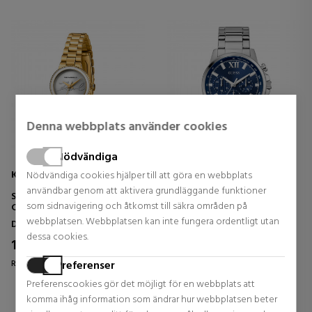
Denna webbplats använder cookies
Nödvändiga
KARL LAGERFELD
GUESS
Nödvändiga cookies hjälper till att göra en webbplats
användbar genom att aktivera grundläggande funktioner
SIGNATURE KAISER ROUND
WALKER GW0900G4 WATCH
som sidnavigering och åtkomst till säkra områden på
CLOCK
webbplatsen. Webbplatsen kan inte fungera ordentligt utan
Damklockor
Herrklockor
dessa cookies.
159,20 €
159,92 €
20% DTO.
20% DTO.
Regular price 199,00 €
Regular price 199,90 €
Preferenser
Preferenscookies gör det möjligt för en webbplats att
0 reviews
0 reviews
komma ihåg information som ändrar hur webbplatsen beter