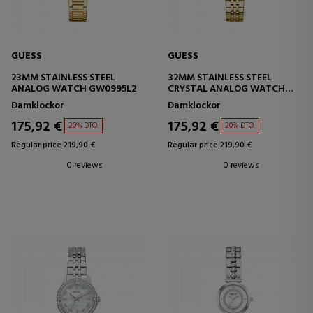
GUESS
GUESS
23MM STAINLESS STEEL
32MM STAINLESS STEEL
ANALOG WATCH GW0995L2
CRYSTAL ANALOG WATCH
GW1027L2
Damklockor
Damklockor
175,92 €
175,92 €
20% DTO.
20% DTO.
Regular price 219,90 €
Regular price 219,90 €
0 reviews
0 reviews