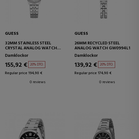
GUESS
GUESS
32MM STAINLESS STEEL
26MM RECYCLED STEEL
CRYSTAL ANALOG WATCH
ANALOG WATCH GW0994L1
GW1027L1
Damklockor
Damklockor
155,92 €
139,92 €
20% DTO.
20% DTO.
Regular price 194,90 €
Regular price 174,90 €
0 reviews
0 reviews