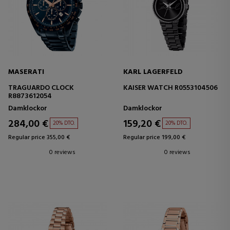
MASERATI
KARL LAGERFELD
TRAGUARDO CLOCK
KAISER WATCH R0553104506
R8873612054
Damklockor
Damklockor
284,00 €
159,20 €
20% DTO.
20% DTO.
Regular price 355,00 €
Regular price 199,00 €
0 reviews
0 reviews