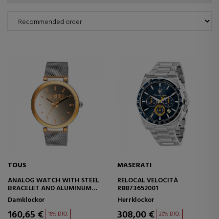
TOUS
MASERATI
ANALOG WATCH WITH STEEL
RELOCAL VELOCITÀ
BRACELET AND ALUMINUM
R8873652001
CASE IN IPG GOLD COLOR
Damklockor
Herrklockor
TOUS S-MESH MIRROR
160,65 €
308,00 €
15% DTO.
20% DTO.