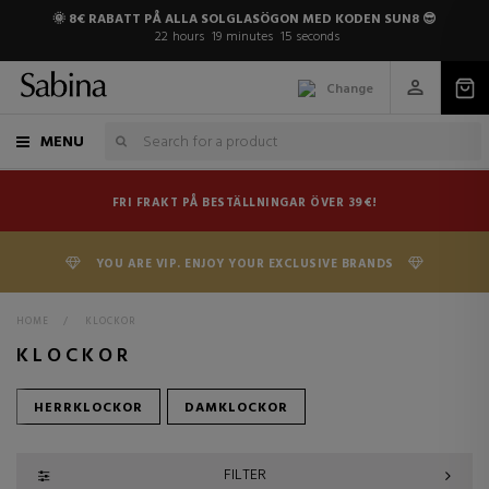
🌞 8€ RABATT PÅ ALLA SOLGLASÖGON MED KODEN SUN8 😎
22
hours
19
minutes
14
seconds
Change
MENU
FRI FRAKT PÅ BESTÄLLNINGAR ÖVER 39€!
YOU ARE VIP. ENJOY YOUR EXCLUSIVE BRANDS
HOME
>
KLOCKOR
KLOCKOR
HERRKLOCKOR
DAMKLOCKOR
FILTER