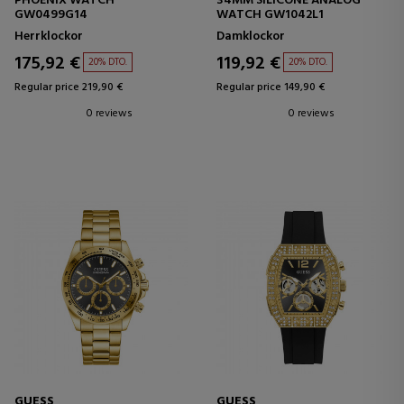
PHOENIX WATCH
34MM SILICONE ANALOG
GW0499G14
WATCH GW1042L1
Herrklockor
Damklockor
175,92 €
119,92 €
20% DTO.
20% DTO.
Regular price 219,90 €
Regular price 149,90 €
0 reviews
0 reviews
GUESS
GUESS