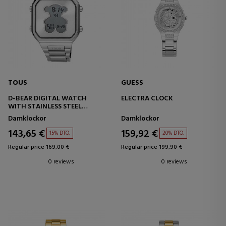
TOUS
GUESS
D-BEAR DIGITAL WATCH
ELECTRA CLOCK
WITH STAINLESS STEEL
BRACELET
Damklockor
Damklockor
143,65 €
159,92 €
15% DTO.
20% DTO.
Regular price 169,00 €
Regular price 199,90 €
0 reviews
0 reviews