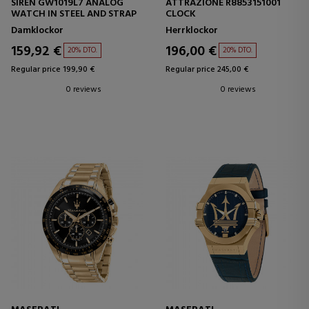
SIREN GW1019L7 ANALOG
ATTRAZIONE R8853151001
WATCH IN STEEL AND STRAP
CLOCK
Damklockor
Herrklockor
159,92 €
196,00 €
20% DTO.
20% DTO.
Regular price 199,90 €
Regular price 245,00 €
0 reviews
0 reviews