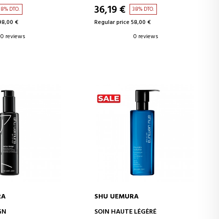
36,19 €
38% DTO.
38% DTO.
98,00 €
Regular price 58,00 €
0 reviews
0 reviews
RA
SHU UEMURA
D TO CART
ADD TO CART
GN
SOIN HAUTE LÉGÈRÉ