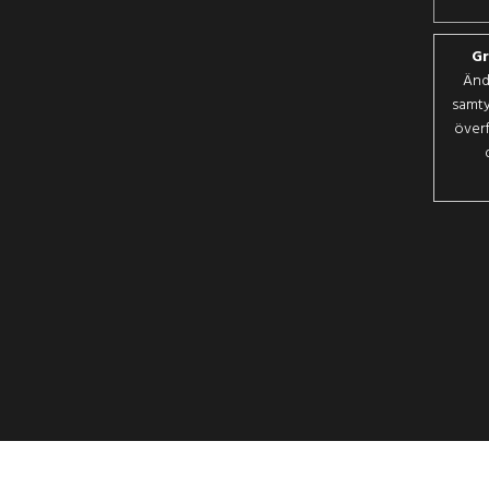
Gr
Änd
samty
överf