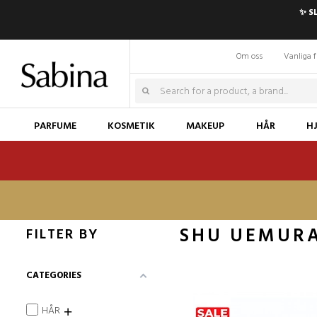
✨ S
Om oss
Vanliga f
PARFUME
KOSMETIK
MAKEUP
HÅR
H
SHU UEMUR
FILTER BY
CATEGORIES
HÅR