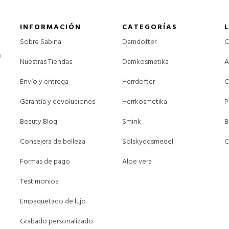
INFORMACIÓN
CATEGORÍAS
Sobre Sabina
Damdofter
C
o
Nuestras Tiendas
Damkosmetika
A
Envío y entrega
Herrdofter
C
Garantía y devoluciones
Herrkosmetika
P
Beauty Blog
Smink
B
Consejera de belleza
Solskyddsmedel
C
Formas de pago
Aloe vera
Testimonios
Empaquetado de lujo
Grabado personalizado