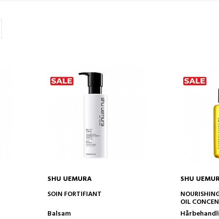
SHU UEMURA
SHU UEMU
ADD TO CART
AD
R
SOIN FORTIFIANT
NOURISHIN
OIL CONCE
Balsam
Hårbehandl