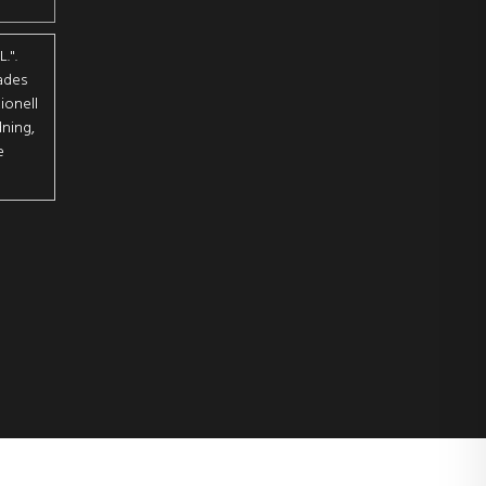
.".
ades
ionell
dning,
e