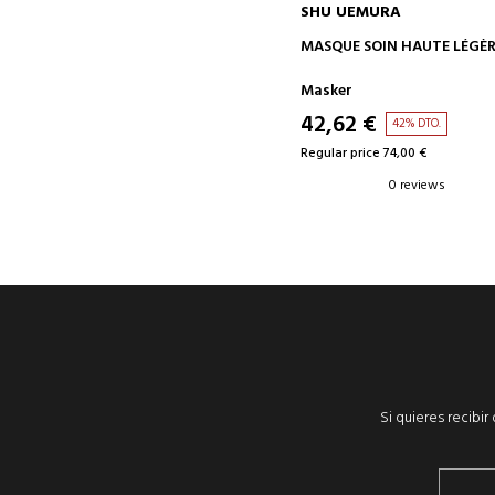
SHU UEMURA
ADD TO CART
MASQUE SOIN HAUTE LÉGÈ
Masker
42,62 €
42% DTO.
Regular price 74,00 €
0 reviews
Si quieres recibi