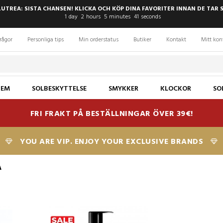
LUTREA: SISTA CHANSEN! KLICKA OCH KÖP DINA FAVORITER INNAN DE TAR 
1
day
2
hours
5
minutes
40
seconds
rågor
Personliga tips
Min orderstatus
Butiker
Kontakt
Mitt kon
JEM
SOLBESKYTTELSE
SMYKKER
KLOCKOR
SO
FRI FRAKT PÅ BESTÄLLNINGAR ÖVER 39€!
YOU ARE VIP. ENJOY YOUR EXCLUSIVE BRANDS
A