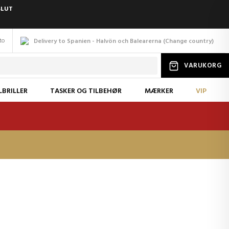
SLUT
to
Delivery to Spanien - Halvön och Balearerna
(
Change
country
)
VARUKORG
LBRILLER
TASKER OG TILBEHØR
MÆRKER
VIP