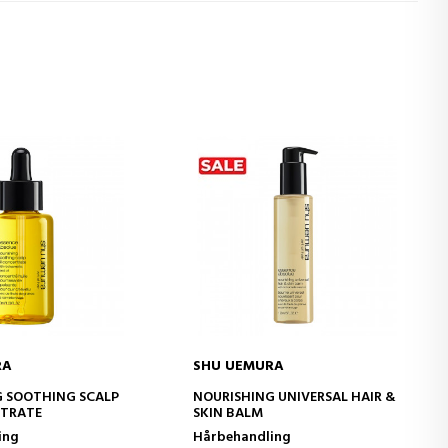
RA
SHU UEMURA
D TO CART
ADD TO CART
G SOOTHING SCALP
NOURISHING UNIVERSAL HAIR &
NTRATE
SKIN BALM
ing
Hårbehandling