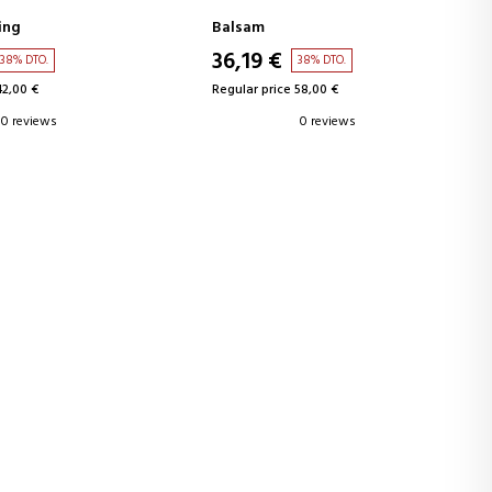
ing
Balsam
36,19 €
38% DTO.
38% DTO.
42,00 €
Regular price 58,00 €
0 reviews
0 reviews