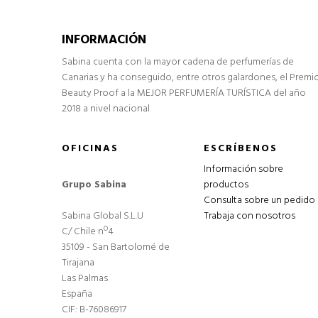
INFORMACIÓN
Sabina cuenta con la mayor cadena de perfumerías de
Canarias y ha conseguido, entre otros galardones, el Premi
Beauty Proof a la MEJOR PERFUMERÍA TURÍSTICA del año
2018 a nivel nacional
OFICINAS
ESCRÍBENOS
Información sobre
Grupo Sabina
productos
Consulta sobre un pedido
Sabina Global S.L.U
Trabaja con nosotros
C/ Chile nº4
35109 - San Bartolomé de
Tirajana
Las Palmas
España
CIF: B-76086917