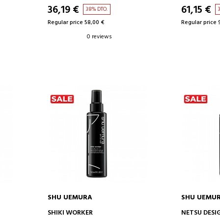
36,19 €
61,15 €
38% DTO.
Regular price 58,00 €
Regular price 
0 reviews
SHU UEMURA
SHU UEMU
ADD TO CART
AD
SHIKI WORKER
NETSU DESI