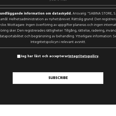
undläggande information om dataskydd.
Ansvarig: "SABINA STORE, S.L
amål: Helhetsadministration av nyhetsbrevet. Rättslig grund: Den registrer
cke. Mottagare: Ingen överföring av uppgifter planeras och ingen internat
öring sker. Den registrerades rättigheter: Tillgång, rättelse, radering, invän
dataportabilitet och begränsning av behandling. Ytterligare information: S
Integritetspolicyn i relevant avsnitt.
Jag har läst och accepterar
Integritetspolicy
.
SUBSCRIBE