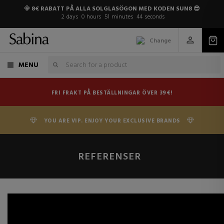
🌞 8€ RABATT PÅ ALLA SOLGLASÖGON MED KODEN SUN8 😎
2
days
0
hours
51
minutes
44
seconds
Change
MENU
FRI FRAKT PÅ BESTÄLLNINGAR ÖVER 39€!
YOU ARE VIP. ENJOY YOUR EXCLUSIVE BRANDS
REFERENSER