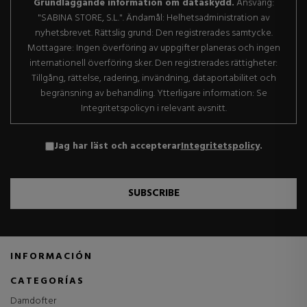
Grundläggande information om dataskydd.
Ansvarig:
"SABINA STORE, S.L.". Ändamål: Helhetsadministration av
nyhetsbrevet. Rättslig grund: Den registrerades samtycke.
Mottagare: Ingen överföring av uppgifter planeras och ingen
internationell överföring sker. Den registrerades rättigheter:
Tillgång, rättelse, radering, invändning, dataportabilitet och
begränsning av behandling. Ytterligare information: Se
Integritetspolicyn i relevant avsnitt.
Jag har läst och accepterar
Integritetspolicy
.
SUBSCRIBE
INFORMACIÓN
CATEGORÍAS
Damdofter