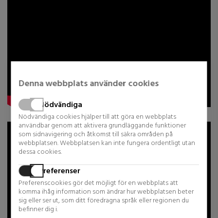
Denna webbplats använder cookies
Nödvändiga
Nödvändiga cookies hjälper till att göra en webbplats
användbar genom att aktivera grundläggande funktioner
som sidnavigering och åtkomst till säkra områden på
webbplatsen. Webbplatsen kan inte fungera ordentligt utan
dessa cookies.
Preferenser
Preferenscookies gör det möjligt för en webbplats att
komma ihåg information som ändrar hur webbplatsen beter
sig eller ser ut, som ditt föredragna språk eller regionen du
befinner dig i.