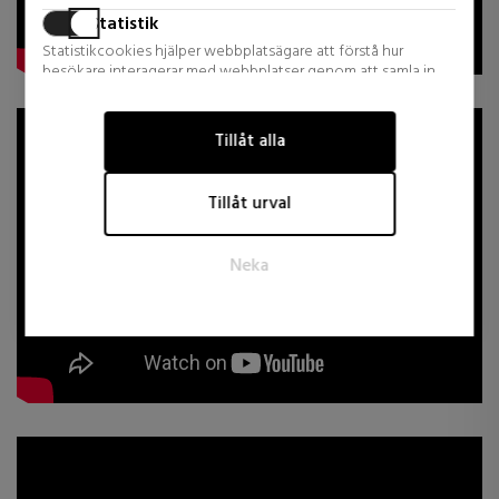
Statistik
Statistikcookies hjälper webbplatsägare att förstå hur
besökare interagerar med webbplatser genom att samla in
och rapportera information anonymt.
Marknadsföring
Tillåt alla
Marknadsföringscookies används för att spåra besökare på
webbplatser. Avsikten är att visa annonser som är relevanta
Tillåt urval
och engagerande för den enskilda användaren och därmed
mer värdefulla för utgivare och tredjepartsannonsörer.
Neka