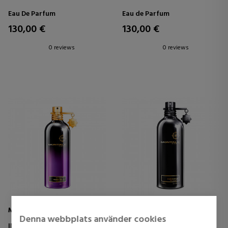
Eau De Parfum
Eau de Parfum
130,00 €
130,00 €
0 reviews
0 reviews
MONTALE
MONTALE
Denna webbplats använder cookies
INTENSE STARRY NIGHTS
OUD EDITION