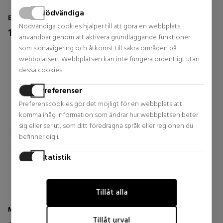
Nödvändiga
Extrait De Parfum
Eau de Parfum
Nödvändiga cookies hjälper till att göra en webbplats
170,00 €
130,00 €
användbar genom att aktivera grundläggande funktioner
som sidnavigering och åtkomst till säkra områden på
1 reviews
0 reviews
webbplatsen. Webbplatsen kan inte fungera ordentligt utan
dessa cookies.
Preferenser
Preferenscookies gör det möjligt för en webbplats att
komma ihåg information som ändrar hur webbplatsen beter
sig eller ser ut, som ditt föredragna språk eller regionen du
befinner dig i.
Statistik
Statistikcookies hjälper webbplatsägare att förstå hur
besökare interagerar med webbplatser genom att samla in
Tillåt alla
och rapportera information anonymt.
MONTALE
MONTALE
Marknadsföring
Tillåt urval