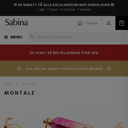
🌞 8€ RABATT PÅ ALLA SOLGLASÖGON MED KODEN SUN8 😎
1
day
7
hours
4
minutes
2
seconds
Change
MENU
FRI FRAKT PÅ BESTÄLLNINGAR ÖVER 39€!
YOU ARE VIP. ENJOY YOUR EXCLUSIVE BRANDS
HOME
>
MONTALE
MONTALE