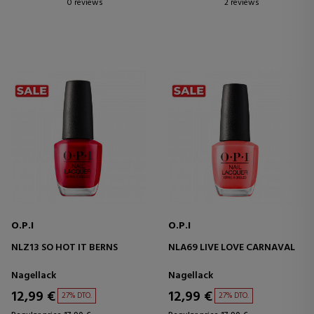
0 reviews
2 reviews
O.P.I
O.P.I
NLZ13 SO HOT IT BERNS
NLA69 LIVE LOVE CARNAVAL
Nagellack
Nagellack
12,99 €
12,99 €
27% DTO.
27% DTO.