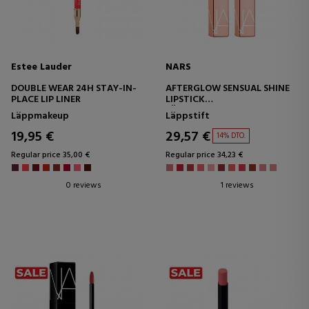
Estee Lauder
NARS
DOUBLE WEAR 24H STAY-IN-
AFTERGLOW SENSUAL SHINE
PLACE LIP LINER
LIPSTICK
LÄPPSTIFT
Läppmakeup
Läppstift
19,95 €
29,57 €
14% DTO.
Regular price 35,00 €
Regular price 34,23 €
0 reviews
1 reviews