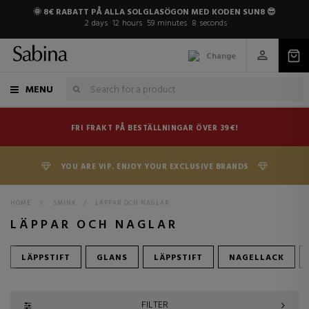
🌞 8€ RABATT PÅ ALLA SOLGLASÖGON MED KODEN SUN8 😎
2
days
12
hours
59
minutes
7
seconds
Change
MENU
FRI FRAKT PÅ BESTÄLLNINGAR ÖVER 39€!
YOU ARE VIP. ENJOY YOUR EXCLUSIVE BRANDS
HOME
>
SMINK
>
LÄPPAR OCH NAGLAR
LÄPPAR OCH NAGLAR
LÄPPSTIFT
GLANS
LÄPPSTIFT
NAGELLACK
FILTER