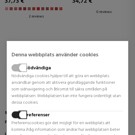
37,73 €
34,72 €
AU
0 reviews
2 reviews
Denna webbplats använder cookies
Nödvändiga
Nödvändiga cookies hjälper till att göra en webbplats
användbar genom att aktivera grundläggande funktioner
som sidnavigering och åtkomst till säkra områden på
webbplatsen. Webbplatsen kan inte fungera ordentligt utan
dessa cookies.
SISLEY
LANCOME
Preferenser
PHYTO-ROUGE SHINE
L'ABSOLUE ROUGE CREAM
Preferenscookies gör det möjligt för en webbplats att
BARRA DE LABIOS
komma ihåg information som ändrar hur webbplatsen beter
Läppstift
Läppstift