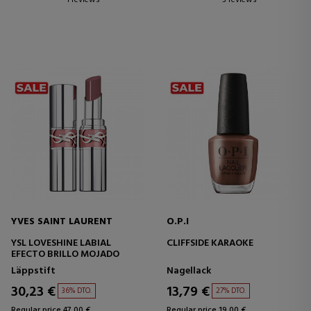
1 reviews
3 reviews
YVES SAINT LAURENT
O.P.I
YSL LOVESHINE LABIAL
CLIFFSIDE KARAOKE
EFECTO BRILLO MOJADO
Läppstift
Nagellack
30,23 €
13,79 €
36% DTO.
27% DTO.
Regular price 47,00 €
Regular price 19,00 €