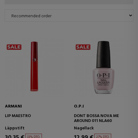
ARMANI
O.P.I
LIP MAESTRO
DONT BOSSA NOVA ME
AROUND 011 NLA60
Läppstift
Nagellack
30,35 €
12,99 €
33% DTO.
27% DTO.