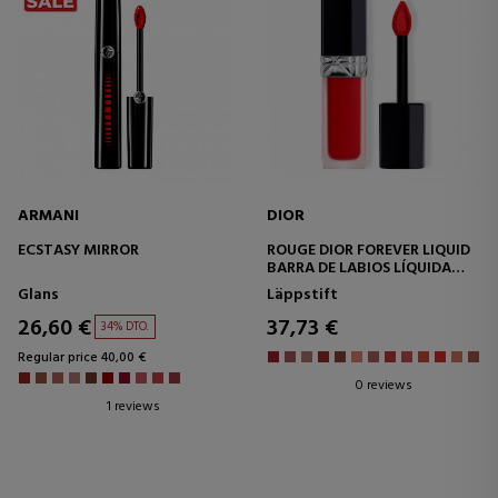
ARMANI
DIOR
ECSTASY MIRROR
ROUGE DIOR FOREVER LIQUID
BARRA DE LABIOS LÍQUIDA
QUE NO TRANSFIERE
Glans
Läppstift
26,60 €
37,73 €
34% DTO.
Regular price 40,00 €
0 reviews
1 reviews