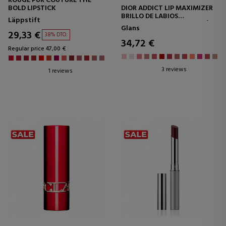
ROUGE PUR COUTURE THE
BOLD LIPSTICK
DIOR ADDICT LIP MAXIMIZER
BRILLO DE LABIOS
Läppstift
REPULPANTE - HIDRATACIÓN
Glans
Y EFECTO VOLUMEN -
29,33 €
38% DTO.
INMEDIATO Y DE LARGA
34,72 €
DURACIÓN
Regular price 47,00 €
3 reviews
1 reviews