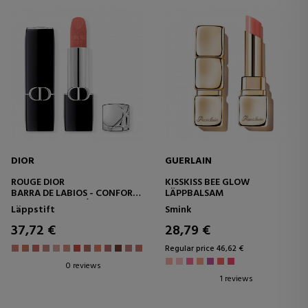
DIOR
GUERLAIN
ROUGE DIOR
KISSKISS BEE GLOW
BARRA DE LABIOS - CONFORT
LÄPPBALSAM
Y LARGA DURACIÓN -
Läppstift
Smink
TRATAMIENO FLORAL
HIDRATANTE
37,72 €
28,79 €
Regular price 46,62 €
0 reviews
1 reviews