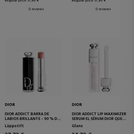
Regular price 17,90 €
Regular price 17,90 €
0 reviews
0 reviews
DIOR
DIOR
DIOR ADDICT BARRA DE
DIOR ADDICT LIP MAXIMIZER
LABIOS BRILLANTE - 90 % DE
SERUM EL SÉRUM DIOR QUE
INGREDIENTES DE ORIGEN
PROPORCIONA A LOS LABIOS
Läppstift
Glans
NATURAL - RECARGABLE
24 HORAS* DE HIDRATACIÓN
Y UN VOLUMEN VISIBLEMENTE