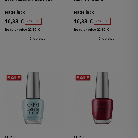
KEEP CALM & CARRY ON
LADY IN BLACK
Nagellack
Nagellack
16,33 €
16,33 €
27% DTO.
27% DTO.
Regular price 22,50 €
Regular price 22,50 €
0 reviews
0 reviews
O.P.I
O.P.I