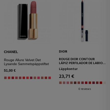
DIOR
CHANEL
ROUGE DIOR CONTOUR
Rouge Allure Velvet Det
LÁPIZ PERFILADOR DE LABIOS
Lysande Sammetspäppstiftet
QUE NO TRANSFIERE - LARGA
Läppkontur
DURACIÓN
51,00 €
23,71 €
0 reviews