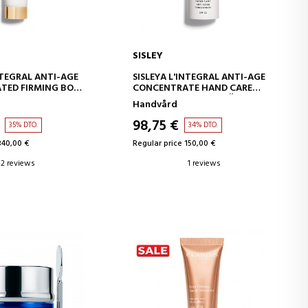
SISLEY
D TO CART
ADD TO CART
NTEGRAL ANTI-AGE
SISLEYA L'INTEGRAL ANTI-AGE
TED FIRMING BODY
CONCENTRATE HAND CARE
ANTI-AGING HANDKRÄM
Handvård
DE KROPPSKRÄM
98,75 €
35% DTO.
34% DTO.
340,00 €
Regular price 150,00 €
2 reviews
1 reviews