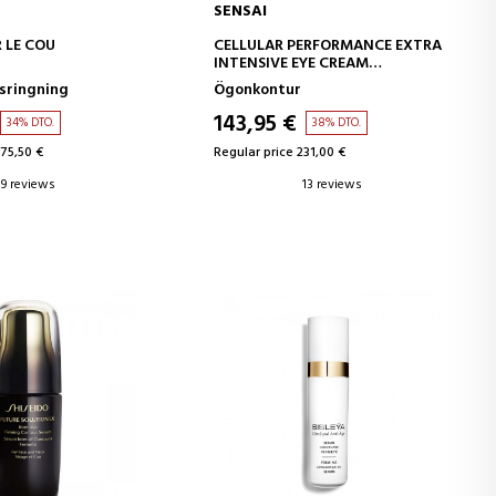
SENSAI
D TO CART
ADD TO CART
 LE COU
CELLULAR PERFORMANCE EXTRA
INTENSIVE EYE CREAM
INTENSIV ANTI-AGING
lsringning
Ögonkontur
ÖGONKONTURKRÄM
143,95 €
34% DTO.
38% DTO.
175,50 €
Regular price 231,00 €
9 reviews
13 reviews