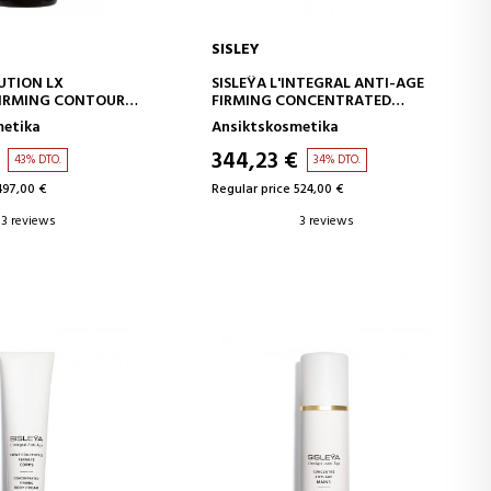
SISLEY
D TO CART
ADD TO CART
UTION LX
SISLEŸA L'INTEGRAL ANTI-AGE
FIRMING CONTOUR
FIRMING CONCENTRATED
SERUM
metika
Ansiktskosmetika
DE SERUM FÖR
H HALS
344,23 €
43% DTO.
34% DTO.
497,00 €
Regular price 524,00 €
3 reviews
3 reviews