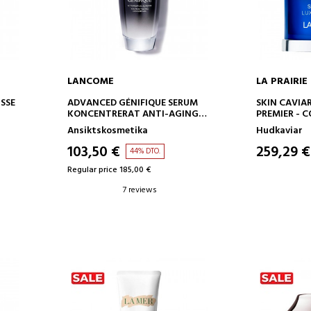
LANCOME
LA PRAIRIE
ADD TO CART
AD
SSE
ADVANCED GÉNIFIQUE SERUM
SKIN CAVIA
KONCENTRERAT ANTI-AGING
PREMIER - 
SERUM
REAFIRMAN
Ansiktskosmetika
Hudkaviar
103,50 €
259,29 €
44% DTO.
Regular price 185,00 €
7 reviews