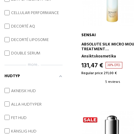
CELLULAR PERFORMANCE
DECORTÉ AQ
SENSAI
DECORTÉ LIPOSOME
ADD TO CART
ABSOLUTE SILK MICRO MOU
TREATMENT
DOUBLE SERUM
ANTI-AGING
Ansiktskosmetika
BEHANDLINGSMOUSSE
131,47 €
more...
38% DTO.
Regular price 211,00 €
HUDTYP
5 reviews
AKNEISK HUD
ALLA HUDTYPER
FET HUD
KÄNSLIG HUD