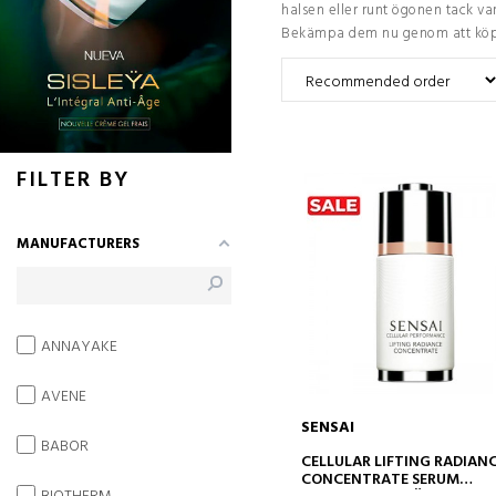
halsen eller runt ögonen tack va
Bekämpa dem nu genom att kö
FILTER BY
MANUFACTURERS
ANNAYAKE
AVENE
SENSAI
BABOR
ADD TO CART
CELLULAR LIFTING RADIAN
CONCENTRATE SERUM