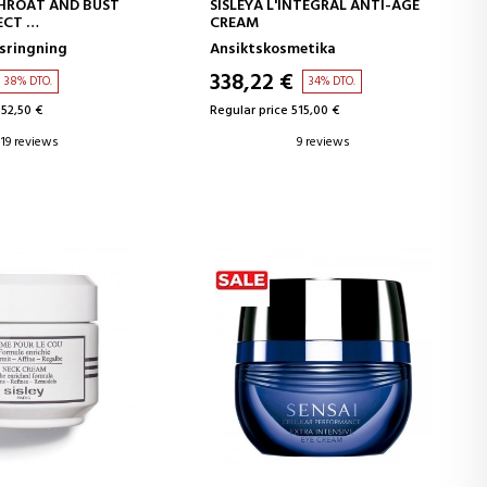
D TO CART
ADD TO CART
HROAT AND BUST
SISLEYA L'INTEGRAL ANTI-AGE
FECT
CREAM
IRMANTE BUSTO Y
lsringning
Ansiktskosmetika
338,22 €
38% DTO.
34% DTO.
152,50 €
Regular price 515,00 €
19 reviews
9 reviews