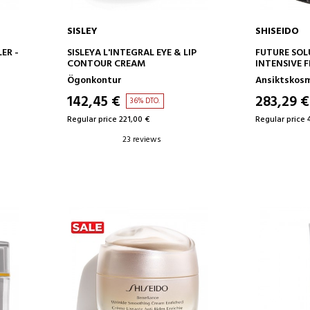
SISLEY
SHISEIDO
ADD TO CART
AD
ER -
SISLEYA L'INTEGRAL EYE & LIP
FUTURE SOL
CONTOUR CREAM
INTENSIVE 
SERUM
Ögonkontur
Ansiktskos
ÅTSTRAMAN
ANSIKTE OC
142,45 €
283,29 €
36% DTO.
Regular price 221,00 €
Regular price 
23 reviews