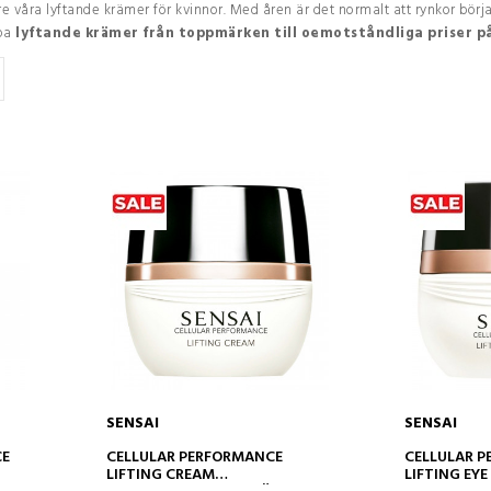
re våra lyftande krämer för kvinnor. Med åren är det normalt att rynkor börj
pa
lyftande krämer från toppmärken till oemotståndliga priser p
SENSAI
SENSAI
ADD TO CART
AD
CE
CELLULAR PERFORMANCE
CELLULAR 
LIFTING CREAM
LIFTING EY