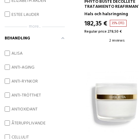
ELIZABETH ARDEN
ADD TO CART
PHYTO BUSTE DECOLLETE
TRATAMIENTO REAFIRMAN
Hals och halsringning
ESTEE LAUDER
182,35 €
35% DTO.
more...
Regular price 278,50 €
BEHANDLING
2 reviews
ALISA
ANTI-AGING
ANTI-RYNKOR
ANTI-TRÖTTHET
ANTIOXIDANT
ÅTERUPPLIVANDE
CELLULIT