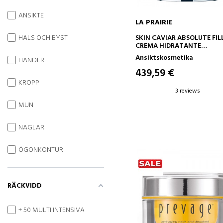
ANSIKTE
LA PRAIRIE
ADD TO CART
SKIN CAVIAR ABSOLUTE FILL
HALS OCH BYST
CREMA HIDRATANTE
REDENSIFICADORA
Ansiktskosmetika
HÄNDER
439,59 €
KROPP
3 reviews
MUN
NAGLAR
ÖGONKONTUR
RÄCKVIDD
+ 50 MULTI INTENSIVA