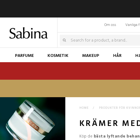
Om oss
Vanliga f
PARFUME
KOSMETIK
MAKEUP
HÅR
H
HOME
>
PRODUKTER FÖR KVINNO
KRÄMER MED
Köp de
bästa lyftande behan