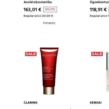
T
LYFTANDE ANSIKTSKRÄM
LYFTANDE E
Ansiktskosmetika
Ögonkontur
ÖGONKONT
163,01 €
118,91 €
38% DTO.
Regular price 261,00 €
Regular price 
6 reviews
CLARINS
SENSAI