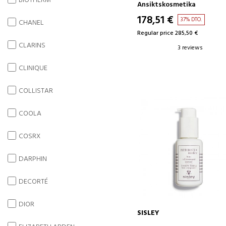
BIOTHERM
KONCENTRAT FÖR FASTHE
Ansiktskosmetika
OCH LYSTER
178,51 €
37% DTO.
CHANEL
Regular price 285,50 €
CLARINS
3 reviews
CLINIQUE
COLLISTAR
COOLA
COSRX
DARPHIN
DECORTÉ
DIOR
SISLEY