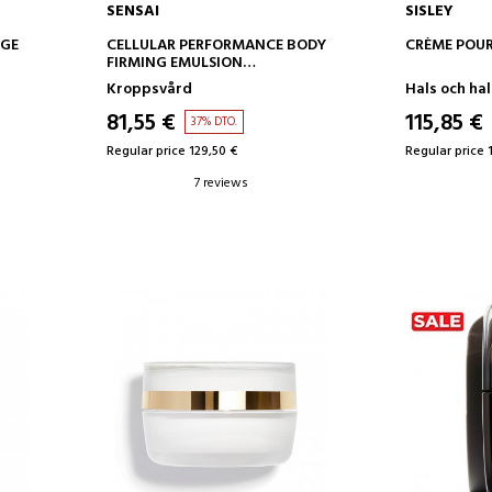
SENSAI
SISLEY
ADD TO CART
AD
AGE
CELLULAR PERFORMANCE BODY
CRÈME POUR
FIRMING EMULSION
UPPSTRAMANDE
Kroppsvård
Hals och ha
KROPPSBEHANDLING
81,55 €
115,85 €
37% DTO.
Regular price 129,50 €
Regular price 
7 reviews