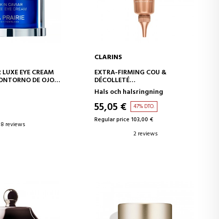
CLARINS
D TO CART
ADD TO CART
R LUXE EYE CREAM
EXTRA-FIRMING COU &
CONTORNO DE OJOS
DÉCOLLETÉ
TE
CREMA REAFIRMANTE CUELLO Y
Hals och halsringning
ESCOTE
55,05 €
47% DTO.
Regular price 103,00 €
8 reviews
2 reviews