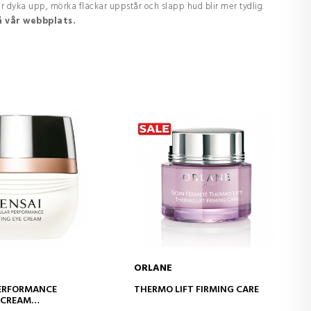
ar dyka upp, mörka fläckar uppstår och slapp hud blir mer tydlig.
å vår webbplats.
ORLANE
D TO CART
ADD TO CART
PERFORMANCE
THERMO LIFT FIRMING CARE
E CREAM