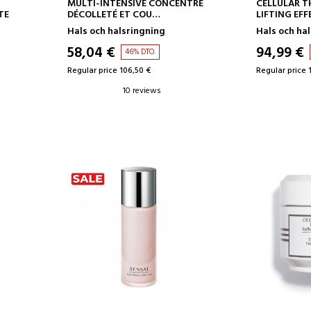
ADD TO CART
AD
MULTI-INTENSIVE CONCENTRÉ
CELLULAR T
TE
DÉCOLLETÉ ET COU
LIFTING EF
TRATAMIENTO CUELLO Y
CREMA REAF
Hals och halsringning
Hals och ha
ESCOTE
ESCOTE
58,04 €
94,99 €
46% DTO.
Regular price 106,50 €
Regular price 
10 reviews