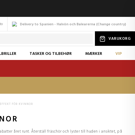
to
Delivery to Spanien - Halvön och Balearerna
(
Change
country
)
VARUKORG
LBRILLER
TASKER OG TILBEHØR
MÆRKER
VIP
EFFEKT FÖR KVINNOR
NNOR
batter året runt. Återställ fräschör och lyster till huden i ansiktet, på