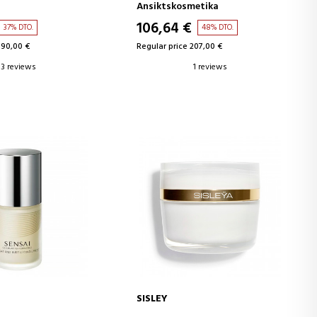
FFEKT
Ansiktskosmetika
URKRÄM
106,64 €
37% DTO.
48% DTO.
190,00 €
Regular price 207,00 €
3 reviews
1 reviews
SISLEY