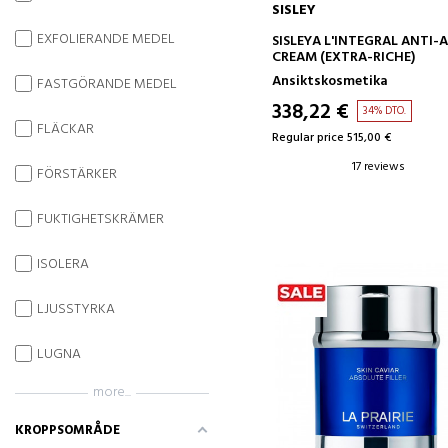
SISLEY
ADD TO CART
EXFOLIERANDE MEDEL
SISLEYA L'INTEGRAL ANTI-
CREAM (EXTRA-RICHE)
Ansiktskosmetika
FASTGÖRANDE MEDEL
338,22 €
34% DTO.
FLÄCKAR
Regular price 515,00 €
17 reviews
FÖRSTÄRKER
FUKTIGHETSKRÄMER
ISOLERA
LJUSSTYRKA
LUGNA
more...
KROPPSOMRÅDE