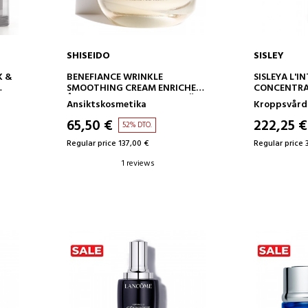
SHISEIDO
SISLEY
ADD TO CART
AD
K &
BENEFIANCE WRINKLE
SISLEYA L'I
SMOOTHING CREAM ENRICHED
CONCENTRA
ÅTERFUKTANDE ANSIKTSKRÄM
CREAM
Ansiktskosmetika
Kroppsvård
- ANTI-RYNKOR
ÅTSTRAMAN
65,50 €
222,25 €
52% DTO.
Regular price 137,00 €
Regular price 
1 reviews