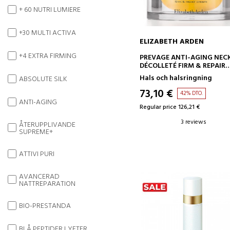
+ 60 NUTRI LUMIERE
+30 MULTI ACTIVA
ELIZABETH ARDEN
+4 EXTRA FIRMING
ADD TO CART
PREVAGE ANTI-AGING NEC
DÉCOLLETÉ FIRM & REPAIR
CREAM
Hals och halsringning
ABSOLUTE SILK
ANTI-AGING KRÄM -
UPPSTRAMANDE -
73,10 €
42% DTO.
REPARERANDE
ANTI-AGING
Regular price 126,21 €
3 reviews
ÅTERUPPLIVANDE
SUPREME+
ATTIVI PURI
AVANCERAD
NATTREPARATION
BIO-PRESTANDA
BLÅ PEPTIDER LYFTER