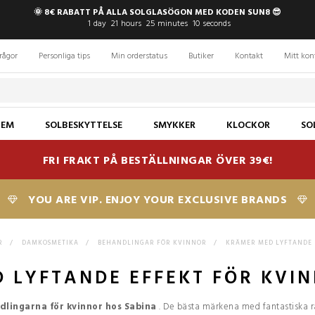
🌞 8€ RABATT PÅ ALLA SOLGLASÖGON MED KODEN SUN8 😎
1
day
21
hours
25
minutes
9
seconds
rågor
Personliga tips
Min orderstatus
Butiker
Kontakt
Mitt kon
JEM
SOLBESKYTTELSE
SMYKKER
KLOCKOR
SO
FRI FRAKT PÅ BESTÄLLNINGAR ÖVER 39€!
YOU ARE VIP. ENJOY YOUR EXCLUSIVE BRANDS
R
>
DAMKOSMETIKA
>
BEHANDLINGAR FÖR KVINNOR
>
KRÄMER MED LYFTANDE 
 LYFTANDE EFFEKT FÖR KVI
dlingarna för kvinnor hos Sabina
.
De bästa märkena
med fantastiska ra