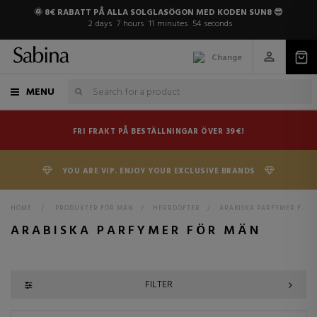
🌞 8€ RABATT PÅ ALLA SOLGLASÖGON MED KODEN SUN8 😎
2
days
7
hours
11
minutes
53
seconds
Change
MENU
FRI FRAKT PÅ BESTÄLLNINGAR ÖVER 39€!
YOU ARE VIP. ENJOY YOUR EXCLUSIVE BRANDS
HOME
>
PRODUKTER FÖR MÄN
>
HERRDOFTER
>
ARABISKA PARFYMER FÖR MÄN
ARABISKA PARFYMER FÖR MÄN
FILTER