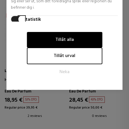
sig eller ser ut, som ditt föredragna språk eller regionen du
befinner dig i.
Statistik
Statistikcookies hjälper webbplatsägare att förstå hur
besökare interagerar med webbplatser genom att samla in
Tillåt alla
och rapportera information anonymt.
Marknadsföring
Tillåt urval
Marknadsföringscookies används för att spåra besökare på
webbplatser. Avsikten är att visa annonser som är relevanta
LATTAFA
LATTAFA
Neka
och engagerande för den enskilda användaren och därmed
mer värdefulla för utgivare och tredjepartsannonsörer.
HAYAATI
QAAED
Eau De Parfum
Eau De Parfum
18,95 €
28,45 €
53% DTO.
43% DTO.
Regular price 39,95 €
Regular price 50,00 €
2 reviews
0 reviews