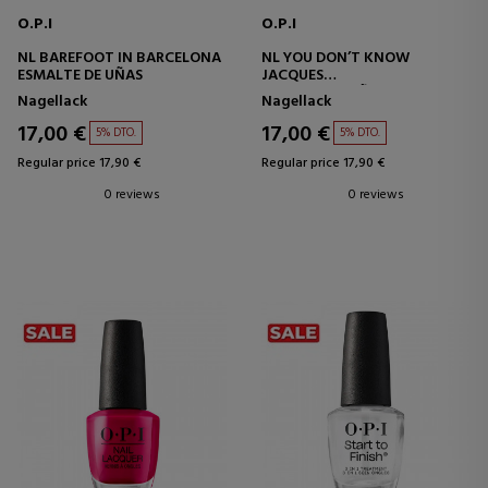
O.P.I
O.P.I
NL BAREFOOT IN BARCELONA
NL YOU DON’T KNOW
ESMALTE DE UÑAS
JACQUES
ESMALTE DE UÑAS
Nagellack
Nagellack
17,00 €
17,00 €
5% DTO.
5% DTO.
Regular price 17,90 €
Regular price 17,90 €
0 reviews
0 reviews