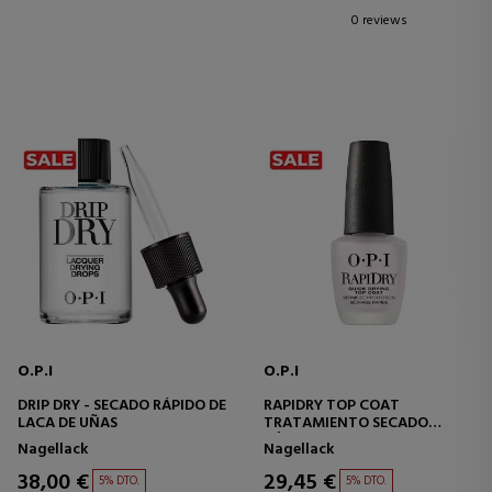
0 reviews
O.P.I
O.P.I
DRIP DRY - SECADO RÁPIDO DE
RAPIDRY TOP COAT
LACA DE UÑAS
TRATAMIENTO SECADO
RÁPIDO
Nagellack
Nagellack
38,00 €
29,45 €
5% DTO.
5% DTO.