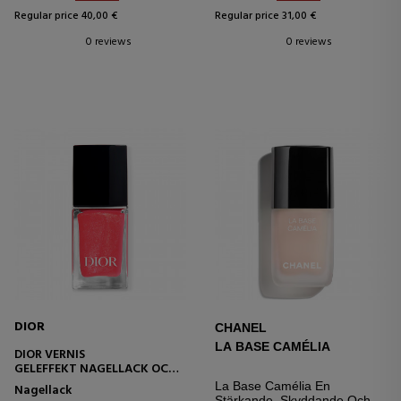
Regular price 40,00 €
Regular price 31,00 €
0 reviews
0 reviews
DIOR
CHANEL
LA BASE CAMÉLIA
DIOR VERNIS
GELEFFEKT NAGELLACK OCH
COUTURE COLOR
La Base Camélia En
Nagellack
Stärkande, Skyddande Och