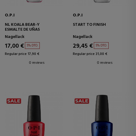
O.P.I
O.P.I
NL KOALA BEAR-Y
START TO FINISH
ESMALTE DE UÑAS
Nagellack
Nagellack
17,00 €
29,45 €
5% DTO.
5% DTO.
Regular price 17,90 €
Regular price 31,00 €
0 reviews
0 reviews