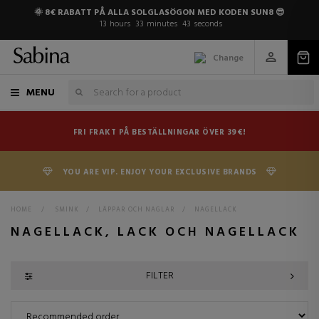
🌞 8€ RABATT PÅ ALLA SOLGLASÖGON MED KODEN SUN8 😎
13
hours
33
minutes
42
seconds
Change
MENU
FRI FRAKT PÅ BESTÄLLNINGAR ÖVER 39€!
YOU ARE VIP. ENJOY YOUR EXCLUSIVE BRANDS
HOME
>
SMINK
>
LÄPPAR OCH NAGLAR
>
NAGELLACK
NAGELLACK, LACK OCH NAGELLACK
FILTER