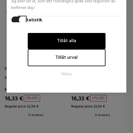
sig eller ser ut, som ditt föredragna språk eller regionen du
befinner dig i.
Statistik
Statistikcookies hjälper webbplatsägare att förstå hur
besökare interagerar med webbplatser genom att samla in
Tillåt alla
och rapportera information anonymt.
Marknadsföring
Tillåt urval
Marknadsföringscookies används för att spåra besökare på
webbplatser. Avsikten är att visa annonser som är relevanta
O.P.I
O.P.I
Neka
och engagerande för den enskilda användaren och därmed
GEL-LIKE TOP COAT
ALWAYS WITHIN PEACH
mer värdefulla för utgivare och tredjepartsannonsörer.
Nagellack
Nagellack
16,33 €
16,33 €
27% DTO.
27% DTO.
Regular price 22,50 €
Regular price 22,50 €
0 reviews
0 reviews