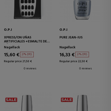
O.P.I
O.P.I
XPRESS/ON UÑAS
PURE JEAN-IUS
ARTIFICIALES +ESMALTE DE
UÑAS LADY IN BLACK
Nagellack
Nagellack
15,60 €
16,33 €
27% DTO.
27% DTO.
Regular price 21,50 €
Regular price 22,50 €
0 reviews
0 reviews