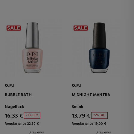
O.P.I
O.P.I
BUBBLE BATH
MIDNIGHT MANTRA
Nagellack
Smink
16,33 €
13,79 €
27% DTO.
27% DTO.
Regular price 22,50 €
Regular price 19,00 €
0 reviews
0 reviews