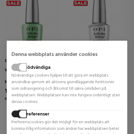
Denna webbplats använder cookies
O.P.I
O.P.I
Nödvändiga
WON FOR THE AGES
GEL-LIKE BASE COAT
Nödvändiga cookies hjälper till att göra en webbplats
Nagellack
Nagellack
användbar genom att aktivera grundläggande funktioner
som sidnavigering och åtkomst till säkra områden på
16,33 €
16,33 €
27% DTO.
27% DTO.
webbplatsen. Webbplatsen kan inte fungera ordentligt utan
Regular price 22,50 €
Regular price 22,50 €
dessa cookies.
0 reviews
0 reviews
Preferenser
Preferenscookies gör det möjligt för en webbplats att
komma ihåg information som ändrar hur webbplatsen beter