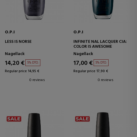
O.P.I
O.P.I
LESS IS NORSE
INFINITE NAL LACQUER CIA:
COLOR IS AWESOME
Nagellack
Nagellack
14,20 €
17,00 €
5% DTO.
5% DTO.
Regular price 14,95 €
Regular price 17,90 €
0 reviews
0 reviews