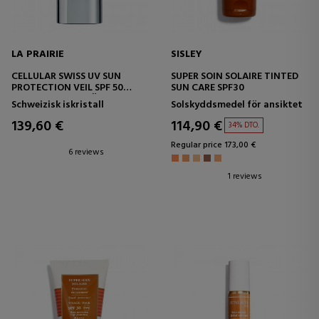
LA PRAIRIE
SISLEY
CELLULAR SWISS UV SUN
SUPER SOIN SOLAIRE TINTED
PROTECTION VEIL SPF 50
SUN CARE SPF30
FUKTGIVANDE KRÄM MED
Schweizisk iskristall
Solskyddsmedel för ansiktet
SOLSKYDD
139,60 €
114,90 €
34% DTO.
Regular price 173,00 €
6 reviews
1 reviews