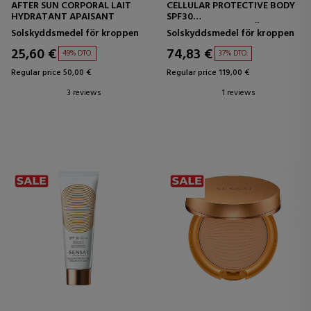
AFTER SUN CORPORAL LAIT
CELLULAR PROTECTIVE BODY
HYDRATANT APAISANT
SPF30
SOLSKYDDSMEDEL FÖR
Solskyddsmedel för kroppen
Solskyddsmedel för kroppen
KROPPEN
25,60 €
74,83 €
49% DTO.
37% DTO.
Regular price 50,00 €
Regular price 119,00 €
3 reviews
1 reviews