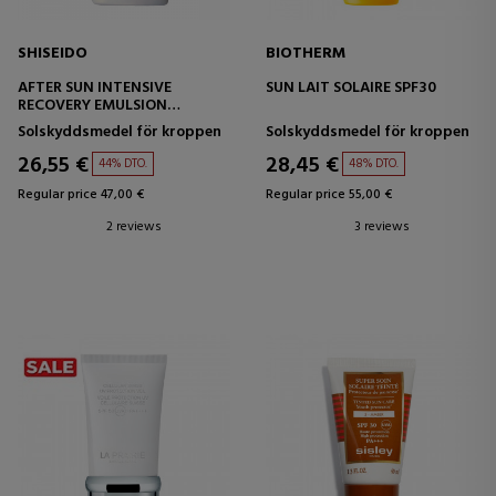
SHISEIDO
BIOTHERM
AFTER SUN INTENSIVE
SUN LAIT SOLAIRE SPF30
RECOVERY EMULSION
(FACE/BODY)
Solskyddsmedel för kroppen
Solskyddsmedel för kroppen
26,55 €
28,45 €
44% DTO.
48% DTO.
Regular price 47,00 €
Regular price 55,00 €
2 reviews
3 reviews