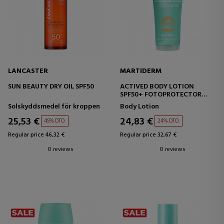
LANCASTER
MARTIDERM
SUN BEAUTY DRY OIL SPF50
ACTIVED BODY LOTION
SPF50+ FOTOPROTECTOR
CORPORAL
Solskyddsmedel för kroppen
Body Lotion
25,53 €
24,83 €
45% DTO.
24% DTO.
Regular price 46,32 €
Regular price 32,67 €
0 reviews
0 reviews