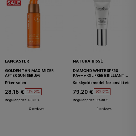
LANCASTER
NATURA BISSÉ
GOLDEN TAN MAXIMIZER
DIAMOND WHITE SPF50
AFTER SUN SERUM
PA+++ OIL FREE BRILLIANT
SUN
Efter solen
Solskyddsmedel för ansiktet
28,16 €
79,20 €
43% DTO.
20% DTO.
Regular price 49,56 €
Regular price 99,00 €
0 reviews
1 reviews