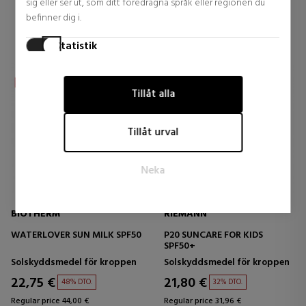
sig eller ser ut, som ditt föredragna språk eller regionen du
befinner dig i.
Statistik
Statistikcookies hjälper webbplatsägare att förstå hur
besökare interagerar med webbplatser genom att samla in
Tillåt alla
och rapportera information anonymt.
Marknadsföring
Tillåt urval
Marknadsföringscookies används för att spåra besökare på
webbplatser. Avsikten är att visa annonser som är relevanta
Neka
och engagerande för den enskilda användaren och därmed
mer värdefulla för utgivare och tredjepartsannonsörer.
BIOTHERM
RIEMANN
WATERLOVER SUN MILK SPF50
P20 SUNCARE FOR KIDS
SPF50+
Solskyddsmedel för kroppen
Solskyddsmedel för kroppen
22,75 €
21,80 €
48% DTO.
32% DTO.
Regular price 44,00 €
Regular price 31,96 €