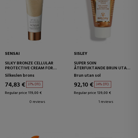
SENSAI
SISLEY
SILKY BRONZE CELLULAR
SUPER SOIN
PROTECTIVE CREAM FOR
ÅTERFUKTANDE BRUN UTAN
BODY SPF50+
SOL
Silkeslen brons
Brun utan sol
SOLSKYDDSMEDEL FÖR
KROPPEN
74,83 €
92,10 €
37% DTO.
34% DTO.
Regular price 119,00 €
Regular price 139,00 €
0 reviews
1 reviews