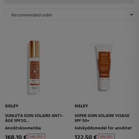
SISLEY
SISLEY
SUNLEŸA SOIN SOLAIRE ANTI-
SUPER SOIN SOLAIRE VISAGE
ÂGE SPF30
SPF 50+
SKYDDANDE ANTI-AGING
Ansiktskosmetika
Solskyddsmedel för ansiktet
KRÄM
168,10 €
122,50 €
34% DTO.
35% DTO.