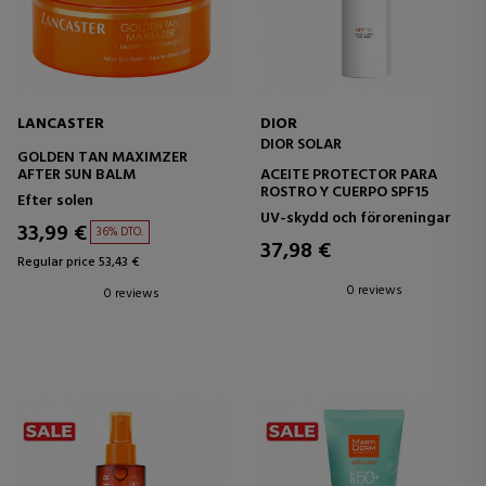
LANCASTER
DIOR
DIOR SOLAR
GOLDEN TAN MAXIMZER
AFTER SUN BALM
ACEITE PROTECTOR PARA
ROSTRO Y CUERPO SPF15
Efter solen
UV-skydd och föroreningar
33,99 €
36% DTO.
37,98 €
Regular price 53,43 €
0 reviews
0 reviews