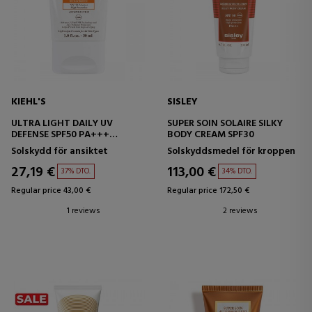
KIEHL'S
SISLEY
ULTRA LIGHT DAILY UV
SUPER SOIN SOLAIRE SILKY
DEFENSE SPF50 PA+++
BODY CREAM SPF30
PROTECTOR SOLAR
Solskydd för ansiktet
Solskyddsmedel för kroppen
27,19 €
113,00 €
37% DTO.
34% DTO.
Regular price 43,00 €
Regular price 172,50 €
1 reviews
2 reviews