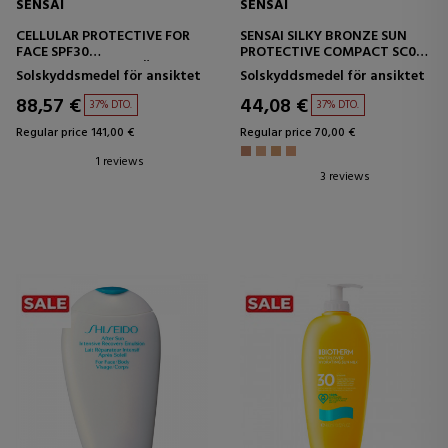
SENSAI
SENSAI
CELLULAR PROTECTIVE FOR
SENSAI SILKY BRONZE SUN
FACE SPF30
PROTECTIVE COMPACT SC02
SOLSKYDDSMEDEL FÖR
KOMPAKT SMINKBAS
Solskyddsmedel för ansiktet
Solskyddsmedel för ansiktet
ANSIKTET
88,57 €
44,08 €
37% DTO.
37% DTO.
Regular price 141,00 €
Regular price 70,00 €
1 reviews
3 reviews