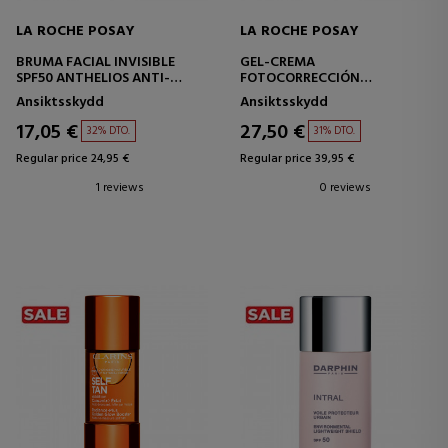
LA ROCHE POSAY
LA ROCHE POSAY
BRUMA FACIAL INVISIBLE
GEL-CREMA
SPF50 ANTHELIOS ANTI-
FOTOCORRECCIÓN
BRILLOS
ANTHELIOS AGE CORRECT
Ansiktsskydd
Ansiktsskydd
SPF50
17,05 €
27,50 €
32% DTO.
31% DTO.
Regular price 24,95 €
Regular price 39,95 €
1 reviews
0 reviews