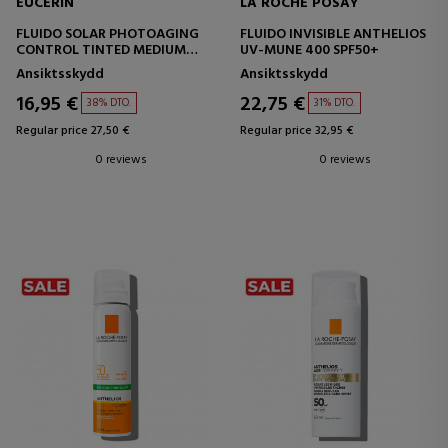
EUCERIN
LA ROCHE POSAY
FLUIDO SOLAR PHOTOAGING
FLUIDO INVISIBLE ANTHELIOS
CONTROL TINTED MEDIUM
UV-MUNE 400 SPF50+
SPF50+
Ansiktsskydd
Ansiktsskydd
16,95 €
22,75 €
38% DTO.
31% DTO.
Regular price 27,50 €
Regular price 32,95 €
0 reviews
0 reviews