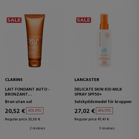
CLARINS
LANCASTER
LAIT FONDANT AUTO -
DELICATE SKIN KID MILK
BRONZANT
SPRAY SPF50+
LECHE SOLAR
Brun utan sol
Solskyddsmedel för kroppen
AUTOBRONCEADORA
20,52 €
27,02 €
42% DTO.
43% DTO.
Regular price 35,50 €
Regular price 47,41 €
2 reviews
5 reviews