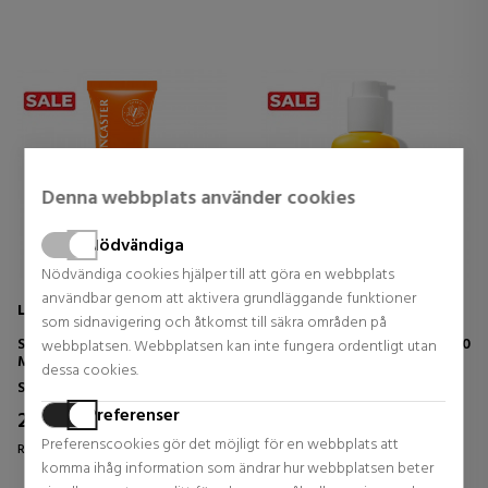
Denna webbplats använder cookies
Nödvändiga
Nödvändiga cookies hjälper till att göra en webbplats
användbar genom att aktivera grundläggande funktioner
LANCASTER
BIOTHERM
som sidnavigering och åtkomst till säkra områden på
SUN SENSITIVE OIL-FREE
WATERLOVER SUN MILK SPF30
webbplatsen. Webbplatsen kan inte fungera ordentligt utan
MILKY FLUID SPF50
dessa cookies.
Solskyddsmedel för ansiktet
Solskyddsmedel för kroppen
Preferenser
27,46 €
22,75 €
45% DTO.
48% DTO.
Preferenscookies gör det möjligt för en webbplats att
Regular price 50,18 €
Regular price 44,00 €
komma ihåg information som ändrar hur webbplatsen beter
0 reviews
1 reviews