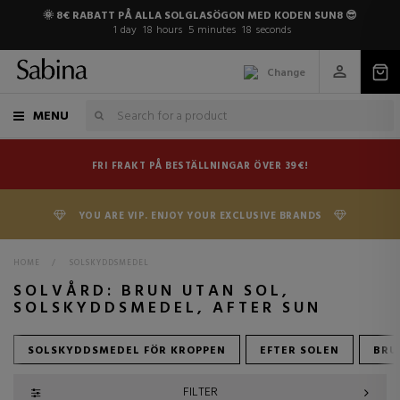
🌞 8€ RABATT PÅ ALLA SOLGLASÖGON MED KODEN SUN8 😎
1
day
18
hours
5
minutes
17
seconds
Change
MENU
FRI FRAKT PÅ BESTÄLLNINGAR ÖVER 39€!
YOU ARE VIP. ENJOY YOUR EXCLUSIVE BRANDS
HOME
>
SOLSKYDDSMEDEL
SOLVÅRD: BRUN UTAN SOL,
SOLSKYDDSMEDEL, AFTER SUN
SOLSKYDDSMEDEL FÖR KROPPEN
EFTER SOLEN
BRU
FILTER