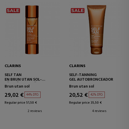
CLARINS
CLARINS
SELF TAN
SELF-TANNING
EN BRUN UTAN SOL-
GEL AUTOBRONCEADOR
FÖRSTÄRKARE FÖR KROPPEN
Brun utan sol
Brun utan sol
29,02 €
20,52 €
44% DTO.
42% DTO.
Regular price 51,50 €
Regular price 35,50 €
2 reviews
4 reviews