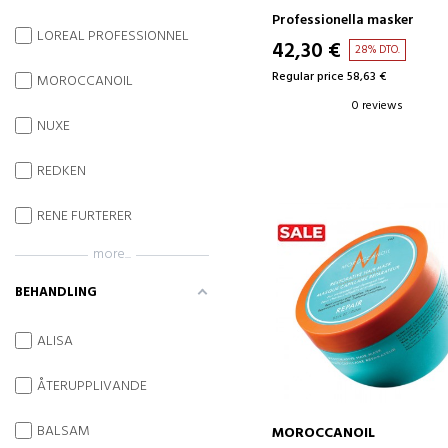
Professionella masker
LOREAL PROFESSIONNEL
42,30 €
28% DTO.
Regular price 58,63 €
MOROCCANOIL
0 reviews
NUXE
REDKEN
RENE FURTERER
more...
BEHANDLING
ALISA
ÅTERUPPLIVANDE
BALSAM
MOROCCANOIL