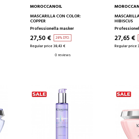
MOROCCANOIL
MOROCCAN
ADD TO CART
AD
MASCARILLA CON COLOR:
MASCARILLA
COPPER
HIBISCUS
Professionella masker
Professione
27,50 €
27,65 €
28% DTO.
Regular price 38,43 €
Regular price 
0 reviews