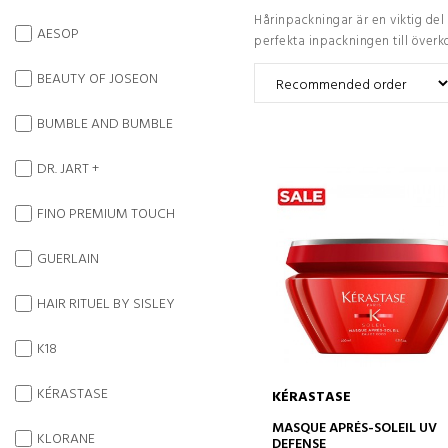
Hårinpackningar är en viktig del
AESOP
perfekta inpackningen till överk
BEAUTY OF JOSEON
BUMBLE AND BUMBLE
DR. JART +
FINO PREMIUM TOUCH
GUERLAIN
HAIR RITUEL BY SISLEY
K18
KÉRASTASE
KÉRASTASE
ADD TO CART
MASQUE APRÉS-SOLEIL UV
KLORANE
DEFENSE