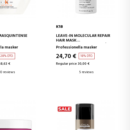
K18
D TO CART
ADD TO CART
MASQUINTENSE
LEAVE-IN MOLECULAR REPAIR
HAIR MASK
MASCARILLA DE REPARACIÓN
lla masker
Professionella masker
MOLECULAR
24,70 €
28% DTO.
18% DTO.
58,63 €
Regular price 30,00 €
0 reviews
5 reviews