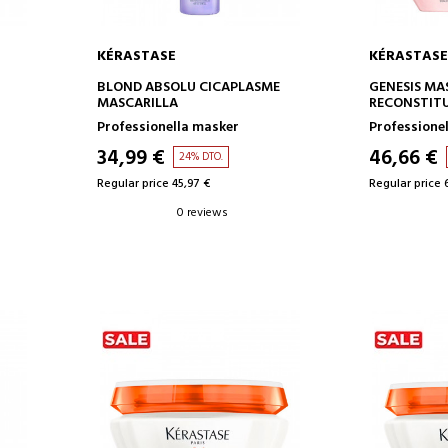
KÉRASTASE
KÉRASTASE
ADD TO CART
AD
BLOND ABSOLU CICAPLASME
GENESIS MA
MASCARILLA
RECONSTIT
Professionella masker
Professione
34,99 €
46,66 €
24% DTO.
Regular price 45,97 €
Regular price 
0 reviews