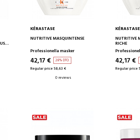
KÉRASTASE
KÉRASTASE
ADD TO CART
AD
NUTRITIVE MASQUINTENSE
NUTRITIVE 
TUS
RICHE
Professionella masker
Professione
42,17 €
42,17 €
28% DTO.
Regular price 58,63 €
Regular price 
0 reviews