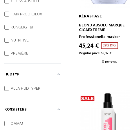
GLOSS ABSOLU
HAIR PRODIGIEUX
KÉRASTASE
ADD TO CART
BLOND ABSOLU MARQUE
KUNGLIGT BI
CICAEXTREME
Professionella masker
NUTRITIVE
45,24 €
28% DTO.
PREMIÈRE
Regular price 63,17 €
0 reviews
HUDTYP
ALLA HUDTYPER
KONSISTENS
DAMM