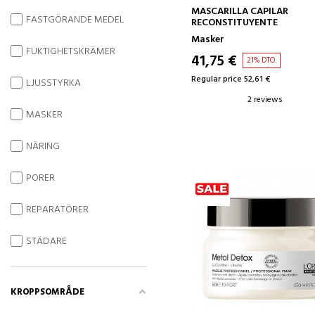
ADD TO CART
MASCARILLA CAPILAR
FASTGÖRANDE MEDEL
RECONSTITUYENTE
Masker
FUKTIGHETSKRÄMER
41,75 €
21% DTO.
Regular price 52,61 €
LJUSSTYRKA
2 reviews
MASKER
NÄRING
PORER
REPARATÖRER
STÄDARE
KROPPSOMRÅDE