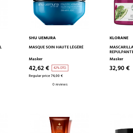
SHU UEMURA
KLORANE
ADD TO CART
AD
L
MASQUE SOIN HAUTE LÉGÈRÉ
MASCARILLA
REPULPANTE HIDRATANTE
BRILLO HIG
Masker
Masker
42,62 €
32,90 €
42% DTO.
Regular price 74,00 €
0 reviews