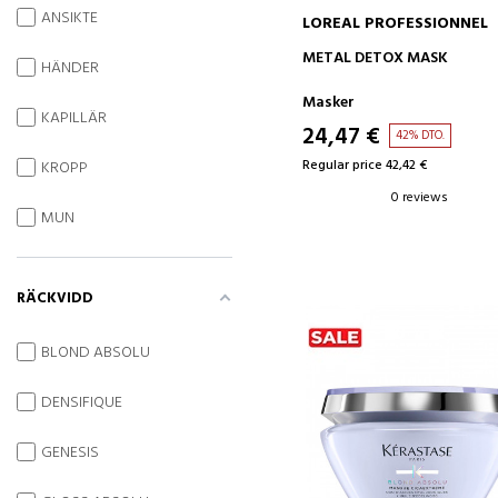
ANSIKTE
LOREAL PROFESSIONNEL
ADD TO CART
METAL DETOX MASK
HÄNDER
Masker
KAPILLÄR
24,47 €
42% DTO.
Regular price 42,42 €
KROPP
0 reviews
MUN
RÄCKVIDD
BLOND ABSOLU
DENSIFIQUE
GENESIS