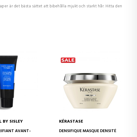
er är det bästa sättet att bibehålla mjukt och starkt hår. Hitta den
L BY SISLEY
KÉRASTASE
D TO CART
ADD TO CART
IFIANT AVANT-
DENSIFIQUE MASQUE DENSITÉ
G