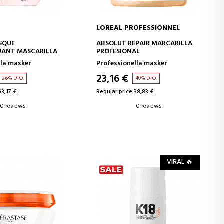
LOREAL PROFESSIONNEL
D TO CART
ADD TO CART
SQUE
ABSOLUT REPAIR MARCARILLA
UANT MASCARILLA
PROFESIONAL
lla masker
Professionella masker
23,16 €
26% DTO.
40% DTO.
63,17 €
Regular price 38,83 €
0 reviews
0 reviews
VIRAL 🔥