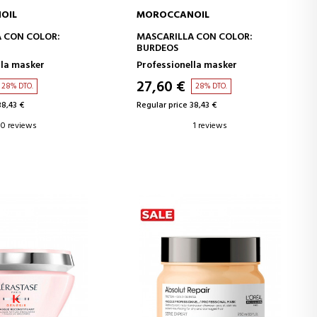
OIL
MOROCCANOIL
D TO CART
ADD TO CART
 CON COLOR:
MASCARILLA CON COLOR:
BURDEOS
lla masker
Professionella masker
27,60 €
28% DTO.
28% DTO.
38,43 €
Regular price 38,43 €
0 reviews
1 reviews