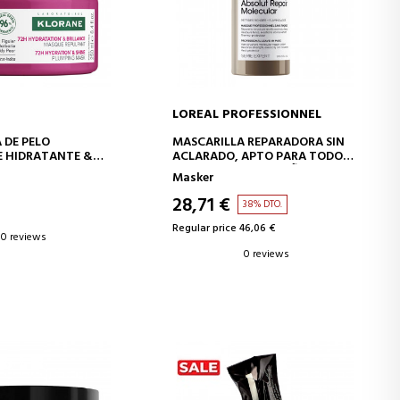
LOREAL PROFESSIONNEL
D TO CART
ADD TO CART
 DE PELO
MASCARILLA REPARADORA SIN
 &
ACLARADO, APTO PARA TODO
O DE BARBARIA
TIPO DE CABELLO DAÑADO
Masker
28,71 €
38% DTO.
Regular price 46,06 €
0 reviews
0 reviews