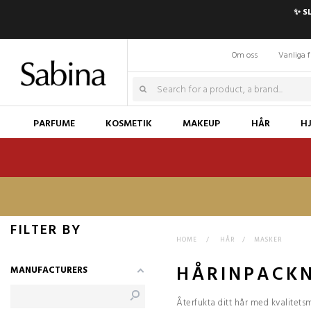
✨ S
Om oss
Vanliga f
PARFUME
KOSMETIK
MAKEUP
HÅR
H
FILTER BY
HOME
>
HÅR
>
MASKER
HÅRINPACK
MANUFACTURERS
Återfukta ditt hår med kvalitets