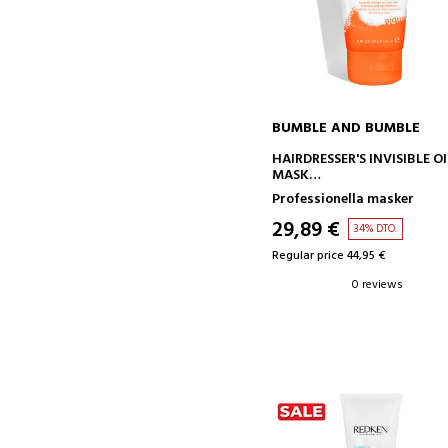
BUMBLE AND BUMBLE
ADD TO CART
HAIRDRESSER'S INVISIBLE OI
MASK
MASCARILLA HIDRATANTE
Professionella masker
29,89 €
34% DTO.
Regular price 44,95 €
0 reviews