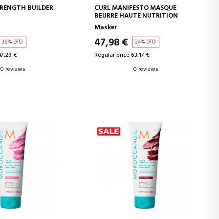
D TO CART
ADD TO CART
RENGTH BUILDER
CURL MANIFESTO MASQUE
BEURRE HAUTE NUTRITION
Masker
47,98 €
38% DTO.
24% DTO.
47,29 €
Regular price 63,17 €
0 reviews
0 reviews