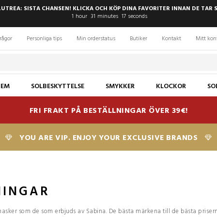
LUTREA: SISTA CHANSEN! KLICKA OCH KÖP DINA FAVORITER INNAN DE TAR 
1
hour
31
minutes
16
seconds
rågor
Personliga tips
Min orderstatus
Butiker
Kontakt
Mitt kon
JEM
SOLBESKYTTELSE
SMYKKER
KLOCKOR
SO
FRI FRAKT PÅ BESTÄLLNINGAR ÖVER 39€!
YOU ARE VIP. ENJOY YOUR EXCLUSIVE BRANDS
NINGAR
masker som de som erbjuds av Sabina. De bästa märkena till de bästa priser