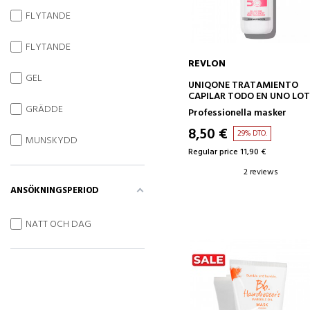
FLYTANDE
FLYTANDE
REVLON
GEL
ADD TO CART
UNIQONE TRATAMIENTO
CAPILAR TODO EN UNO LO
FLOWER
GRÄDDE
Professionella masker
8,50 €
29% DTO.
MUNSKYDD
Regular price 11,90 €
2 reviews
ANSÖKNINGSPERIOD
NATT OCH DAG