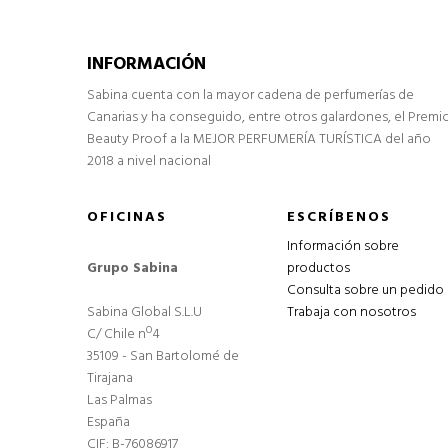
INFORMACIÓN
Sabina cuenta con la mayor cadena de perfumerías de
Canarias y ha conseguido, entre otros galardones, el Premi
Beauty Proof a la MEJOR PERFUMERÍA TURÍSTICA del año
2018 a nivel nacional
OFICINAS
ESCRÍBENOS
Información sobre
Grupo Sabina
productos
Consulta sobre un pedido
Sabina Global S.L.U
Trabaja con nosotros
C/ Chile nº4
35109 - San Bartolomé de
Tirajana
Las Palmas
España
CIF: B-76086917