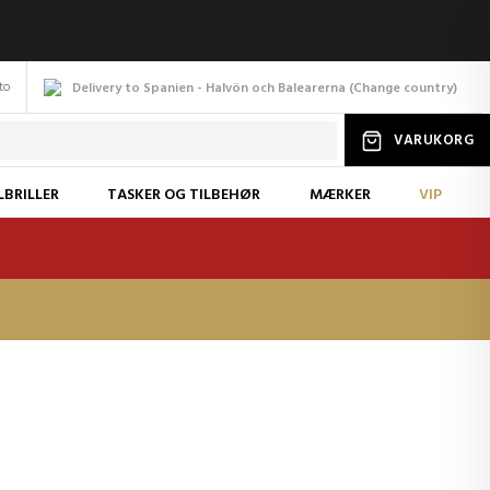
to
Delivery to Spanien - Halvön och Balearerna
(
Change
country
)
VARUKORG
LBRILLER
TASKER OG TILBEHØR
MÆRKER
VIP