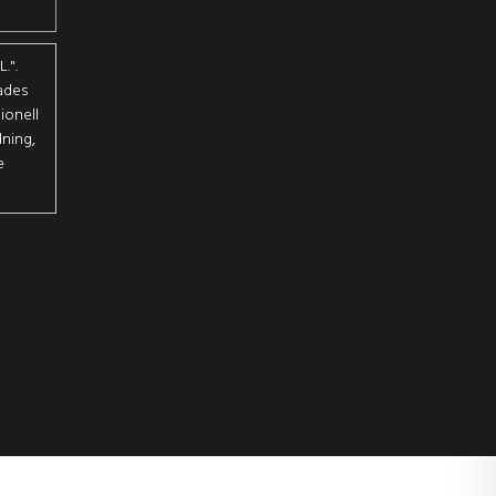
.".
ades
ionell
dning,
e