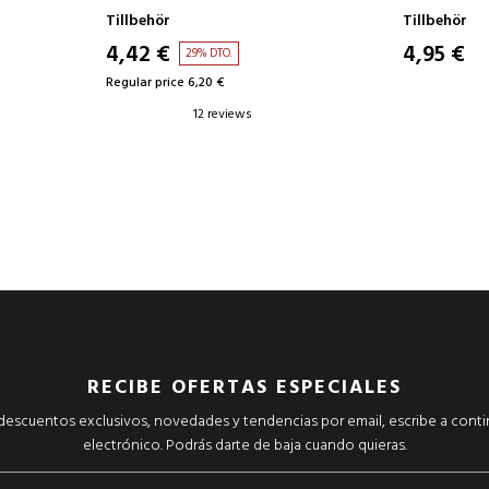
Tillbehör
Tillbehör
4,42 €
4,95 €
29% DTO.
Regular price 6,20 €
12 reviews
RECIBE OFERTAS ESPECIALES
r descuentos exclusivos, novedades y tendencias por email, escribe a cont
electrónico. Podrás darte de baja cuando quieras.