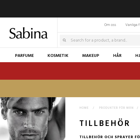
Om oss
Vanliga f
PARFUME
KOSMETIK
MAKEUP
HÅR
H
HOME
>
PRODUKTER FÖR MÄN
>
TILLBEHÖR
TILLBEHÖR OCH SPRAYER F