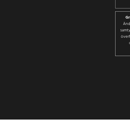
Gr
Änd
samty
överf