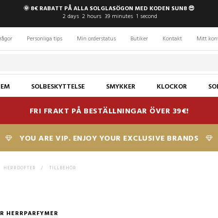
🌞 8€ RABATT PÅ ALLA SOLGLASÖGON MED KODEN SUN8 😎
2
days
2
hours
39
minutes
1
second
rågor
Personliga tips
Min orderstatus
Butiker
Kontakt
Mitt kon
JEM
SOLBESKYTTELSE
SMYKKER
KLOCKOR
SO
FRI FRAKT PÅ BESTÄLLNINGAR ÖVER 39€!
YOU ARE VIP. ENJOY YOUR EXCLUSIVE BRANDS
HERRDOFTER
>
TILLBEHÖR
ÖR HERRPARFYMER