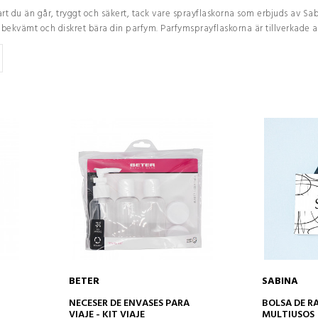
rt du än går, tryggt och säkert, tack vare sprayflaskorna som erbjuds av Sab
att bekvämt och diskret bära din parfym. Parfymsprayflaskorna är tillverkade a
BETER
SABINA
ADD TO CART
AD
NECESER DE ENVASES PARA
BOLSA DE R
VIAJE - KIT VIAJE
MULTIUSOS