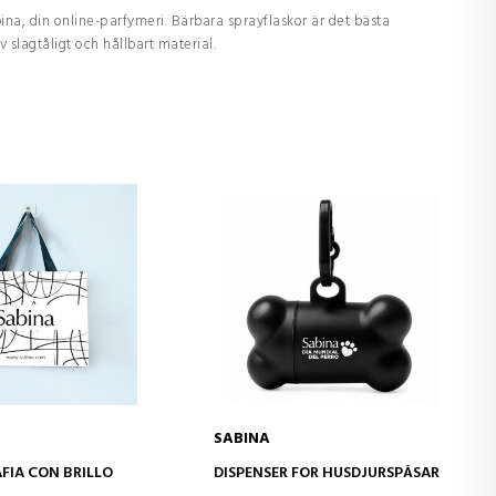
ina, din online-parfymeri. Bärbara sprayflaskor är det bästa
v slagtåligt och hållbart material.
SABINA
D TO CART
ADD TO CART
AFIA CON BRILLO
DISPENSER FÖR HUSDJURSPÅSAR