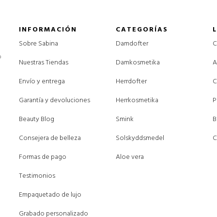
INFORMACIÓN
CATEGORÍAS
Sobre Sabina
Damdofter
C
o
Nuestras Tiendas
Damkosmetika
A
Envío y entrega
Herrdofter
C
Garantía y devoluciones
Herrkosmetika
P
Beauty Blog
Smink
B
Consejera de belleza
Solskyddsmedel
C
Formas de pago
Aloe vera
Testimonios
Empaquetado de lujo
Grabado personalizado