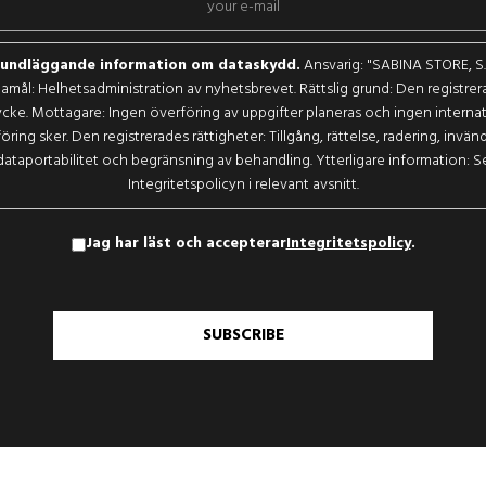
undläggande information om dataskydd.
Ansvarig: "SABINA STORE, S.L
amål: Helhetsadministration av nyhetsbrevet. Rättslig grund: Den registrer
cke. Mottagare: Ingen överföring av uppgifter planeras och ingen internat
öring sker. Den registrerades rättigheter: Tillgång, rättelse, radering, invän
dataportabilitet och begränsning av behandling. Ytterligare information: S
Integritetspolicyn i relevant avsnitt.
Jag har läst och accepterar
Integritetspolicy
.
SUBSCRIBE