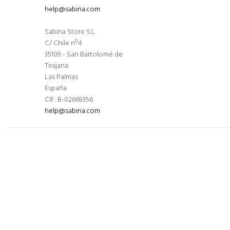
help@sabina.com
Sabina Store S.L.
C/ Chile nº4
35109 - San Bartolomé de
Tirajana
Las Palmas
España
CIF: B-02669356
help@sabina.com