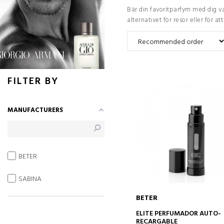
Bär din favoritparfym med dig va
alternativet för resor eller för 
FILTER BY
MANUFACTURERS
BETER
SABINA
BETER
ADD TO CART
ELITE PERFUMADOR AUTO-
RECARGABLE