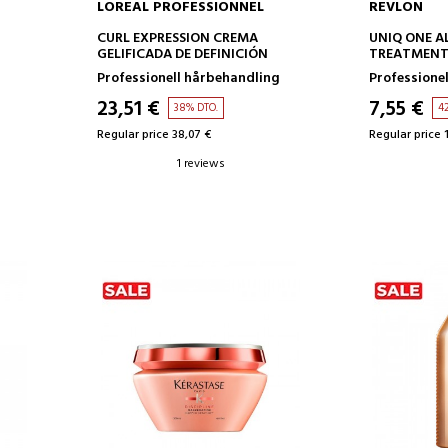
LOREAL PROFESSIONNEL
REVLON
ADD TO CART
AD
CURL EXPRESSION CREMA
UNIQ ONE AL
GELIFICADA DE DEFINICIÓN
TREATMEN
Professionell hårbehandling
Professione
23,51 €
7,55 €
38% DTO.
4
Regular price 38,07 €
Regular price 
1 reviews