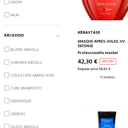
KROPP
MUN
KÉRASTASE
RÄCKVIDD
ADD TO CART
MASQUE APRÉS-SOLEIL UV
DEFENSE
BLOND ABSOLU
Professionella masker
42,30 €
28% DTO.
CHROMA ABSOLU
Regular price 58,63 €
COLECCIÓN AMINO ACID
0 reviews
CURL MANIFESTO
DENSIFIQUE
GENESIS
GLOSS ABSOLU