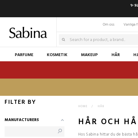
✨ S
Om oss
Vanliga f
PARFUME
KOSMETIK
MAKEUP
HÅR
H
FILTER BY
HOME
>
HÅR
HÅR OCH H
MANUFACTURERS
Hos Sabina hittar du de bästa hå