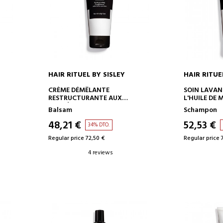
HAIR RITUEL BY SISLEY
HAIR RITUE
ADD TO CART
AD
T
CRÈME DÉMÊLANTE
SOIN LAVAN
RESTRUCTURANTE AUX
L'HUILE DE
PROTÉINES DE COTON
Balsam
Schampon
48,21 €
52,53 €
34% DTO.
Regular price 72,50 €
Regular price 
4 reviews