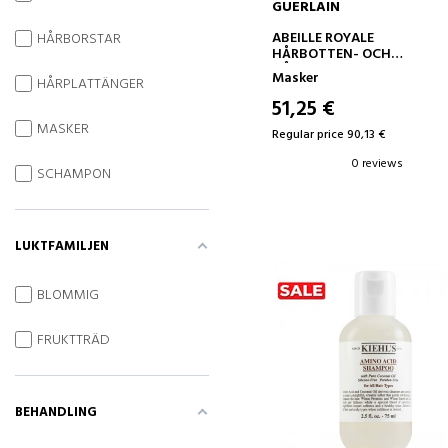
GUERLAIN
ADD TO CART
ABEILLE ROYALE
HÅRBORSTAR
HÅRBOTTEN- OCH
HÅRINPACKNING
Masker
HÅRPLATTÄNGER
51,25 €
MASKER
Regular price 90,13 €
0 reviews
SCHAMPON
LUKTFAMILJEN
BLOMMIG
FRUKTTRÄD
BEHANDLING