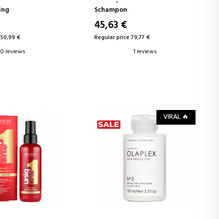
SERUM
OCH HÅR
ing
Schampon
45,63 €
150,99 €
Regular price 79,77 €
0 reviews
1 reviews
VIRAL 🔥