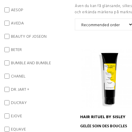
Även du kan få glänsande, silke
AESOP
och erkända märkena på marknade
AVEDA
BEAUTY OF JOSEON
BETER
BUMBLE AND BUMBLE
CHANEL
DR. JART +
DUCRAY
EJOVE
HAIR RITUEL BY SISLEY
ADD TO CART
GELÉE SOIN DES BOUCLES
EQUAVE