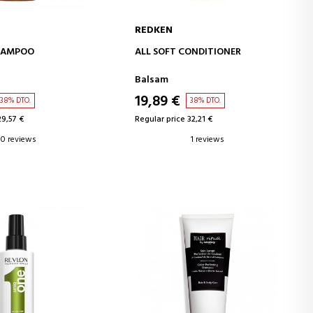
REDKEN
D TO CART
ADD TO CART
SHAMPOO
ALL SOFT CONDITIONER
Balsam
19,89 €
38% DTO.
38% DTO.
29,57 €
Regular price 32,21 €
0 reviews
1 reviews