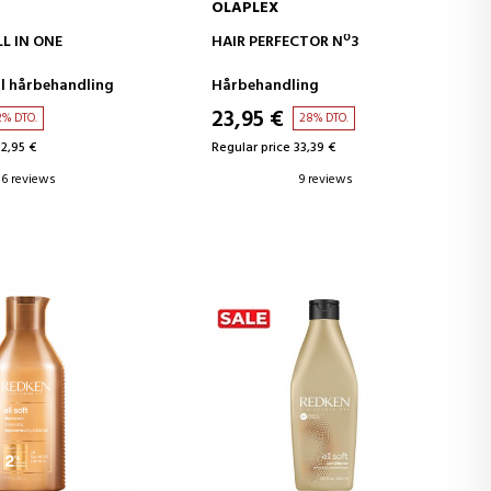
OLAPLEX
D TO CART
ADD TO CART
L IN ONE
HAIR PERFECTOR Nº3
T
ll hårbehandling
Hårbehandling
23,95 €
2% DTO.
28% DTO.
12,95 €
Regular price 33,39 €
6 reviews
9 reviews