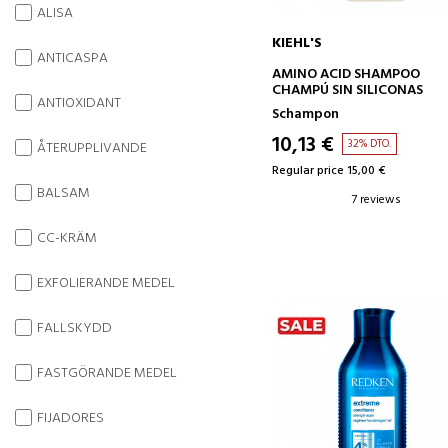
ALISA
KIEHL'S
ANTICASPA
ADD TO CART
AMINO ACID SHAMPOO
CHAMPÚ SIN SILICONAS
ANTIOXIDANT
Schampon
10,13 €
32% DTO.
ÅTERUPPLIVANDE
Regular price 15,00 €
BALSAM
7 reviews
CC-KRÄM
EXFOLIERANDE MEDEL
FALLSKYDD
FASTGÖRANDE MEDEL
FIJADORES