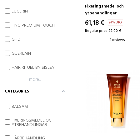
Fixeringsmedel och
EUCERIN
ytbehandlingar
61,18 €
34% DTO.
FINO PREMIUM TOUCH
Regular price 92,00 €
GHD
1 reviews
GUERLAIN
HAIR RITUEL BY SISLEY
more...
CATEGORIES
BALSAM
FIXERINGSMEDEL OCH
YTBEHANDLINGAR
HÅRBEHANDLING