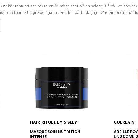
slent hår utan att spendera en förmögenhet på en salong. På vår webbplats 
n. Leta inte längre och garantera den bästa dagliga vården för ditt hår h
HAIR RITUEL BY SISLEY
GUERLAIN
ADD TO CART
AD
MASQUE SOIN NUTRITION
ABEILLE RO
INTENSE
UNGDOMLIG