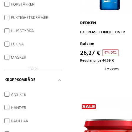
FÖRSTÄRKER
FUKTIGHETSKRÄMER
REDKEN
LJUSSTYRKA
ADD TO CART
EXTREME CONDITIONER
Balsam
LUGNA
26,27 €
41% DTO.
MASKER
Regular price 44,69 €
more...
0 reviews
KROPPSOMRÅDE
ANSIKTE
HÄNDER
KAPILLÄR