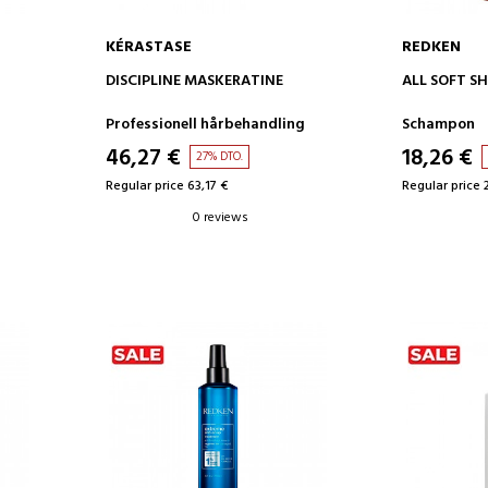
KÉRASTASE
REDKEN
ADD TO CART
AD
DISCIPLINE MASKERATINE
ALL SOFT 
Professionell hårbehandling
Schampon
46,27 €
18,26 €
27% DTO.
Regular price 63,17 €
Regular price 
0 reviews