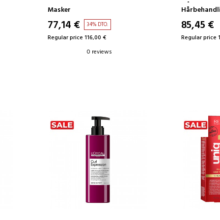
HÅROLJA-I-
Masker
Hårbehandl
77,14 €
85,45 €
34% DTO.
Regular price 116,00 €
Regular price 
0 reviews