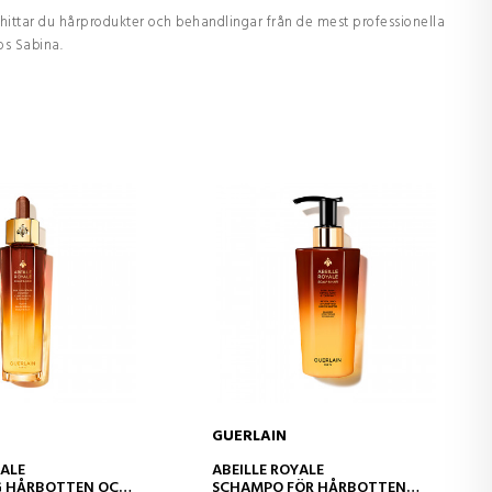
hittar du hårprodukter och behandlingar från de mest professionella
os Sabina.
GUERLAIN
D TO CART
ADD TO CART
YALE
ABEILLE ROYALE
 HÅRBOTTEN OCH
SCHAMPO FÖR HÅRBOTTEN