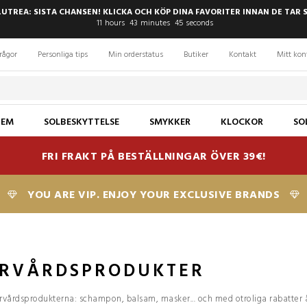
LUTREA: SISTA CHANSEN! KLICKA OCH KÖP DINA FAVORITER INNAN DE TAR 
11
hours
43
minutes
44
seconds
rågor
Personliga tips
Min orderstatus
Butiker
Kontakt
Mitt kon
JEM
SOLBESKYTTELSE
SMYKKER
KLOCKOR
SO
FRI FRAKT PÅ BESTÄLLNINGAR ÖVER 39€!
YOU ARE VIP. ENJOY YOUR EXCLUSIVE BRANDS
ÅRVÅRDSPRODUKTER
rvårdsprodukterna: schampon, balsam, masker... och med otroliga rabatter å