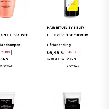
HAIR RITUEL BY SISLEY
D TO CART
ADD TO CART
BAIN FLUIDEALISTE
HUILE PRÉCIEUSE CHEVEUX
lla schampon
Hårbehandling
69,49 €
31% DTO.
34% DTO.
37,13 €
Regular price 104,50 €
0 reviews
8 reviews