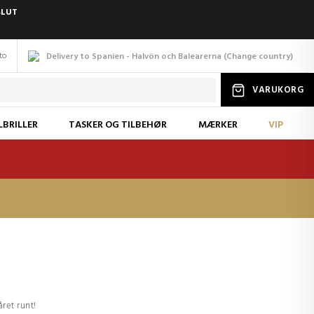
SLUT
to
Delivery to Spanien - Halvön och Balearerna
(
Change
country
)
VARUKORG
LBRILLER
TASKER OG TILBEHØR
MÆRKER
VIP
ret runt!