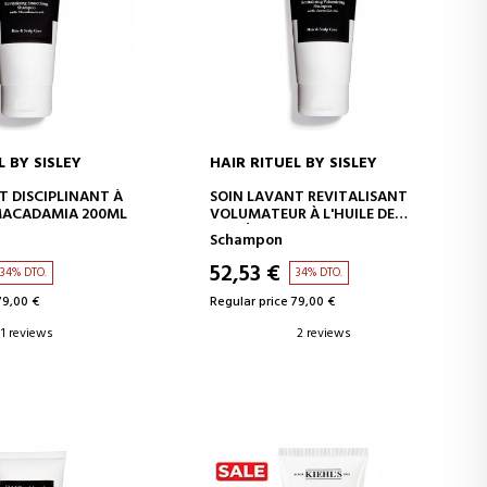
L BY SISLEY
HAIR RITUEL BY SISLEY
D TO CART
ADD TO CART
T DISCIPLINANT À
SOIN LAVANT REVITALISANT
 MACADAMIA 200ML
VOLUMATEUR À L'HUILE DE
CAMÉLIA
Schampon
52,53 €
34% DTO.
34% DTO.
79,00 €
Regular price 79,00 €
1 reviews
2 reviews