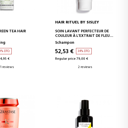
HAIR RITUEL BY SISLEY
D TO CART
ADD TO CART
REEN TEA HAIR
SOIN LAVANT PERFECTEUR DE
T
COULEUR À L'EXTRAIT DE FLEUR
D'HIBISCUS
ing
Schampon
52,53 €
3% DTO.
34% DTO.
14,95 €
Regular price 79,00 €
1 reviews
2 reviews