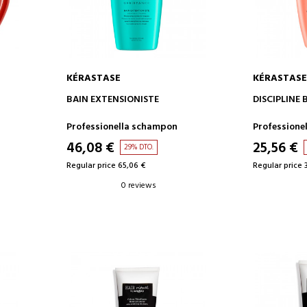
KÉRASTASE
KÉRASTASE
ADD TO CART
AD
BAIN EXTENSIONISTE
DISCIPLINE 
Professionella schampon
Professione
46,08 €
25,56 €
29% DTO.
Regular price 65,06 €
Regular price 
0 reviews