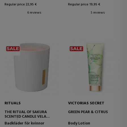
Regular price 22,95 €
Regular price 19,95 €
6 reviews
5 reviews
RITUALS
VICTORIAS SECRET
THE RITUAL OF SAKURA
GREEN PEAR & CITRUS
SCENTED CANDLE VELA
AROMÁTICA
Badkläder för kvinnor
Body Lotion