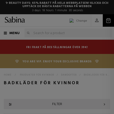
✨ BEAUTY DAYS: 45% RABATT PÅ HELA WEBBPLATSEN! KLICKA OCH
UPPTÄCK DE BÄSTA RABATTERNA PÅ WEBBEN
3
days
18
hours
1
minute
29
seconds
Change
MENU
FRI FRAKT PÅ BESTÄLLNINGAR ÖVER 39€!
YOU ARE VIP. ENJOY YOUR EXCLUSIVE BRANDS
HOME
>
PRODUKTER FÖR KVINNOR
>
DAMDOFTER
>
BADKLÄDER FÖR KVINNOR
BADKLÄDER FÖR KVINNOR
FILTER