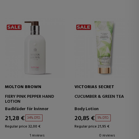
MOLTON BROWN
VICTORIAS SECRET
FIERY PINK PEPPER HAND
CUCUMBER & GREEN TEA
LOTION
Badkläder för kvinnor
Body Lotion
21,28 €
20,85 €
34% DTO.
5% DTO.
Regular price 32,00 €
Regular price 21,95 €
1 reviews
0 reviews