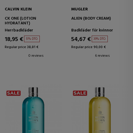
CALVIN KLEIN
MUGLER
CK ONE (LOTION
ALIEN (BODY CREAM)
HYDRATANT)
Herrbadkläder
Badkläder för kvinnor
18,95 €
54,67 €
51% DTO.
39% DTO.
Regular price 38,81 €
Regular price 90,00 €
0 reviews
6 reviews