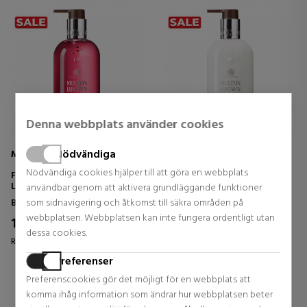
Denna webbplats använder cookies
Nödvändiga
MOLTON BROWN
MOLTON BROWN
Nödvändiga cookies hjälper till att göra en webbplats
FIERY PINK PEPPER FINE
COASTAL CYPRESS & SEA
LIQUID HAND WASH
FENNEL HAND LOTION
användbar genom att aktivera grundläggande funktioner
Badkläder för kvinnor
Badkläder för kvinnor
som sidnavigering och åtkomst till säkra områden på
webbplatsen. Webbplatsen kan inte fungera ordentligt utan
18,62 €
21,80 €
34% DTO.
32% DTO.
dessa cookies.
Regular price 28,00 €
Regular price 32,00 €
Preferenser
1 reviews
0 reviews
Preferenscookies gör det möjligt för en webbplats att
komma ihåg information som ändrar hur webbplatsen beter