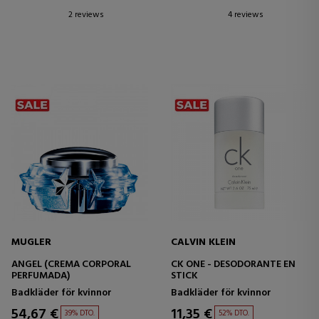
2 reviews
4 reviews
MUGLER
CALVIN KLEIN
ANGEL (CREMA CORPORAL
CK ONE - DESODORANTE EN
PERFUMADA)
STICK
Badkläder för kvinnor
Badkläder för kvinnor
54,67 €
11,35 €
39% DTO.
52% DTO.