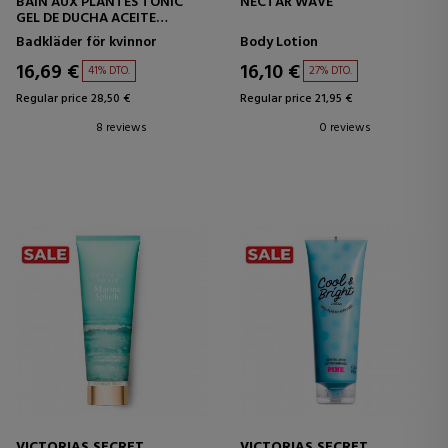
BAIN AUX PLANTES TONIC
NECTAR WAVE
GEL DE DUCHA ACEITE
ESENCIALES
Badkläder för kvinnor
Body Lotion
16,69 €
16,10 €
41% DTO.
27% DTO.
Regular price 28,50 €
Regular price 21,95 €
8 reviews
0 reviews
VICTORIAS SECRET
VICTORIAS SECRET