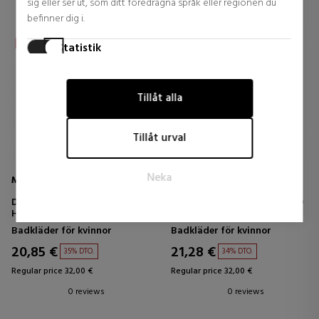
sig eller ser ut, som ditt föredragna språk eller regionen du
befinner dig i.
Statistik
Statistikcookies hjälper webbplatsägare att förstå hur
besökare interagerar med webbplatser genom att samla in
Tillåt alla
och rapportera information anonymt.
Marknadsföring
Tillåt urval
Marknadsföringscookies används för att spåra besökare på
webbplatser. Avsikten är att visa annonser som är relevanta
Neka
och engagerande för den enskilda användaren och därmed
MOLTON BROWN
MOLTON BROWN
mer värdefulla för utgivare och tredjepartsannonsörer.
DELICIOUS RHUBARB & ROSE
HEAVENLY GINGERLILY HAND
HAND LOTION
LOTION
Badkläder för kvinnor
Badkläder för kvinnor
20,85 €
21,28 €
35% DTO.
34% DTO.
Regular price 32,00 €
Regular price 32,00 €
0 reviews
0 reviews