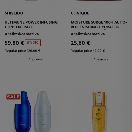
SHISEIDO
CLINIQUE
ULTIMUNE POWER INFUSING
MOISTURE SURGE 100H AUTO-
CONCENTRATE
REPLENISHING HYDRATOR
KONCENTRERAT ANTI-AGING
FUKTGIVANDE KRÄM -
Ansiktskosmetika
Ansiktskosmetika
SERUM
UPPFRISKANDE
59,80 €
25,60 €
53% DTO.
Regular price 126,00 €
Regular price 49,00 €
7 reviews
1 reviews