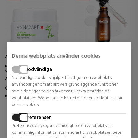
Denna webbplats använder cookies
ANNAYAKE
MEDIK8
BAMBOO SOIN ENERGISANT
C-TETRA-SERUM
Nödvändiga
VISAGE
ÅTERSTÄLLANDE SERUM -
ANTI-AGING
Nödvändiga cookies hjälper till att göra en webbplats
Ansiktskosmetika
Ansiktskosmetika
användbar genom att aktivera grundläggande funktioner
62,40 €
44,00 €
19% DTO.
20% DTO.
som sidnavigering och åtkomst till säkra områden på
Regular price 77,28 €
Regular price 55,00 €
webbplatsen. Webbplatsen kan inte fungera ordentligt utan
dessa cookies.
2 reviews
3 reviews
Preferenser
Preferenscookies gör det möjligt för en webbplats att
komma ihåg information som ändrar hur webbplatsen beter