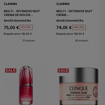
CLARINS
CLARINS
MULTI - INTENSIVE NUIT
MULTI - INTENSIVE NUIT
CREMA DE NOCHE
CREME
REAFIRMANTE PIELES SECAS
CREMA DE NOCHE TODO TIPO
Ansiktskosmetika
Ansiktskosmetika
DE PIELES
75,00 €
74,05 €
47% DTO.
48% DTO.
Regular price 142,00 €
Regular price 142,00 €
21 reviews
38 reviews