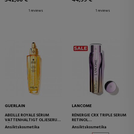
1 reviews
1 reviews
GUERLAIN
LANCOME
ABEILLE ROYALE SÉRUM
RÉNERGIE CRX TRIPLE SERUM
VATTENHALTIGT OLJESERUM
RETINOL
FÖR UNGDOMAR
RETINOLSERUM
Ansiktskosmetika
Ansiktskosmetika