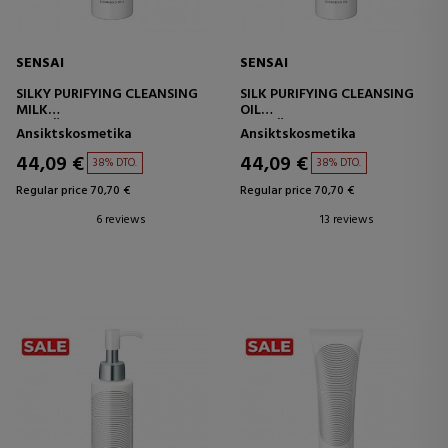
SENSAI
SENSAI
SILKY PURIFYING CLEANSING
SILK PURIFYING CLEANSING
MILK
OIL
RENGÖRANDE BEHANDLING
RENGÖRINGSOLJA
Ansiktskosmetika
Ansiktskosmetika
44,09 €
44,09 €
38% DTO.
38% DTO.
Regular price 70,70 €
Regular price 70,70 €
6 reviews
13 reviews