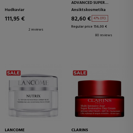
ADVANCED SUPER
REVITALIZER CREAM
Hudkaviar
Ansiktskosmetika
111,95 €
82,60 €
47% DTO.
Regular price 156,00 €
2 reviews
80 reviews
LANCOME
CLARINS