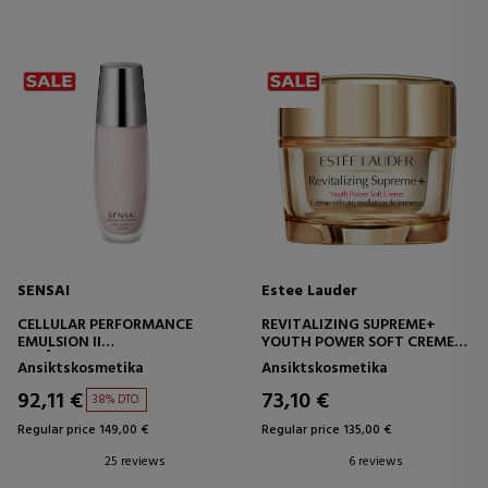
SENSAI
Estee Lauder
CELLULAR PERFORMANCE
REVITALIZING SUPREME+
EMULSION II
YOUTH POWER SOFT CREME
RIK ÅTERFUKTANDE
MOISTURIZER
Ansiktskosmetika
Ansiktskosmetika
EMULSION
ANTI-AGING KRÄM
92,11 €
73,10 €
38% DTO.
Regular price 149,00 €
Regular price 135,00 €
25 reviews
6 reviews