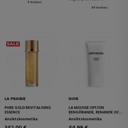
4 reviews
84 reviews
LA PRAIRIE
DIOR
PURE GOLD REVITALISING
LA MOUSSE OFF/ON
ESSENCE
RENGÖRANDE, RENANDE OCH
ÅTERFUKTANDE SKUM
Ansiktskosmetika
Ansiktskosmetika
342,00 €
44,99 €