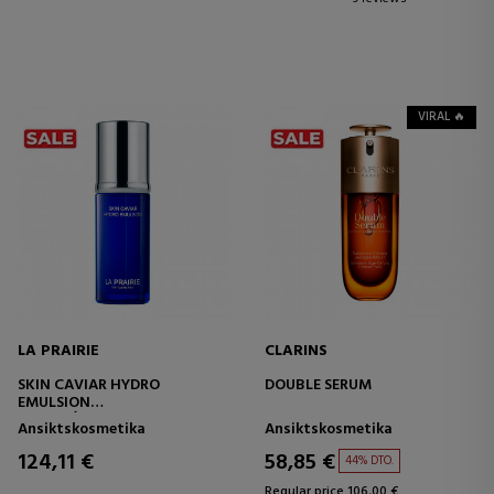
VIRAL 🔥
LA PRAIRIE
CLARINS
SKIN CAVIAR HYDRO
DOUBLE SERUM
EMULSION
EMULSIÓN REAFIRMANTE
Ansiktskosmetika
Ansiktskosmetika
124,11 €
58,85 €
44% DTO.
Regular price 106,00 €