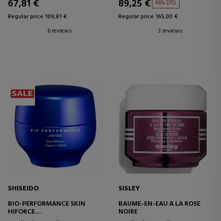
67,81 €
89,25 €
46% DTO.
Regular price 109,81 €
Regular price 165,00 €
6 reviews
3 reviews
SHISEIDO
SISLEY
BIO-PERFORMANCE SKIN
BAUME-EN-EAU A LA ROSE
HIFORCE
NOIRE
CREMA REJUVENECEDORA