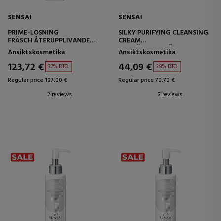
SENSAI
SENSAI
PRIME-LÖSNING
SILKY PURIFYING CLEANSING
FRÄSCH ÅTERUPPLIVANDE
CREAM
LOTION
RENGÖRINGSKRÄM
Ansiktskosmetika
Ansiktskosmetika
123,72 €
44,09 €
37% DTO.
38% DTO.
Regular price 197,00 €
Regular price 70,70 €
2 reviews
2 reviews