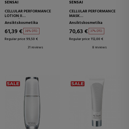
SENSAI
SENSAI
CELLULAR PERFORMANCE
CELLULAR PERFORMANCE
LOTION II
MASK
CELLULÄR PRESTANDALOTION
ANTI-AGING ANSIKTSMASK
Ansiktskosmetika
Ansiktskosmetika
61,39 €
70,63 €
38% DTO.
37% DTO.
Regular price 99,50 €
Regular price 112,00 €
31 reviews
8 reviews