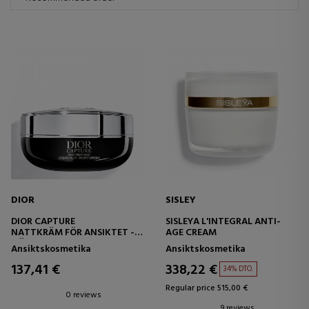
DIOR
SISLEY
DIOR CAPTURE
SISLEYA L'INTEGRAL ANTI-
NATTKRÄM FÖR ANSIKTET -
AGE CREAM
HÖGPRESTERANDE ANTI-
Ansiktskosmetika
Ansiktskosmetika
AGING KORRIGERING -
RYNKOR OCH FASTHET
137,41 €
338,22 €
34% DTO.
Regular price 515,00 €
0 reviews
9 reviews