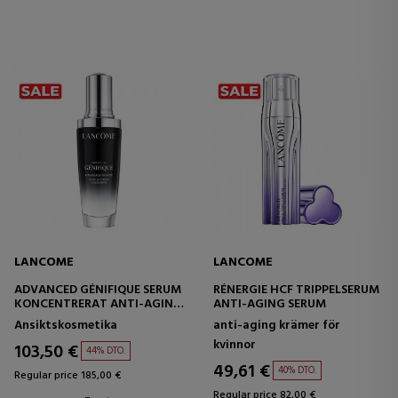
LANCOME
LANCOME
ADVANCED GÉNIFIQUE SERUM
RÉNERGIE HCF TRIPPELSERUM
KONCENTRERAT ANTI-AGING
ANTI-AGING SERUM
SERUM
Ansiktskosmetika
anti-aging krämer för
kvinnor
103,50 €
44% DTO.
49,61 €
40% DTO.
Regular price 185,00 €
Regular price 82,00 €