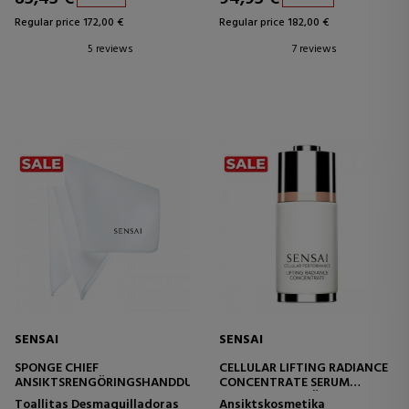
Regular price 172,00 €
Regular price 182,00 €
5 reviews
7 reviews
SENSAI
SENSAI
SPONGE CHIEF
CELLULAR LIFTING RADIANCE
ANSIKTSRENGÖRINGSHANDDUK
CONCENTRATE SERUM
KONCENTRAT FÖR FASTHET
Toallitas Desmaquilladoras
Ansiktskosmetika