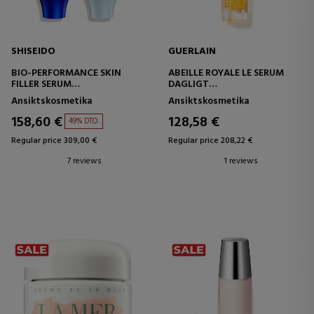
SHISEIDO
GUERLAIN
BIO-PERFORMANCE SKIN
ABEILLE ROYALE LE SERUM
FILLER SERUM
DAGLIGT
ANTI-AGING UPPSTRAMANDE
REPARATIONSSERUM
Ansiktskosmetika
Ansiktskosmetika
SERUM
158,60 €
128,58 €
49% DTO.
Regular price 309,00 €
Regular price 208,22 €
7 reviews
1 reviews