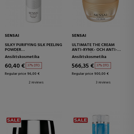
SENSAI
SENSAI
SILKY PURIFYING SILK PEELING
ULTIMATE THE CREAM
POWDER
ANTI-RYNK- OCH ANTI-
RENGÖRANDE EXFOLIERANDE
AGINGKRÄM
Ansiktskosmetika
Ansiktskosmetika
PULVER
60,40 €
566,35 €
37% DTO.
37% DTO.
Regular price 96,00 €
Regular price 900,00 €
2 reviews
3 reviews