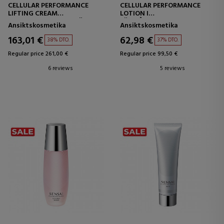
CELLULAR PERFORMANCE
CELLULAR PERFORMANCE
LIFTING CREAM
LOTION I
LYFTANDE ANSIKTSKRÄM
LÄTT ÅTERFUKTANDE LOTION
Ansiktskosmetika
Ansiktskosmetika
163,01 €
62,98 €
38% DTO.
37% DTO.
Regular price 261,00 €
Regular price 99,50 €
6 reviews
5 reviews