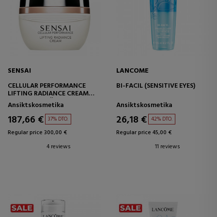
SENSAI
LANCOME
CELLULAR PERFORMANCE
BI-FACIL (SENSITIVE EYES)
LIFTING RADIANCE CREAM
LYFTANDE KRÄM - LYSANDE
Ansiktskosmetika
Ansiktskosmetika
187,66 €
26,18 €
37% DTO.
42% DTO.
Regular price 300,00 €
Regular price 45,00 €
4 reviews
11 reviews