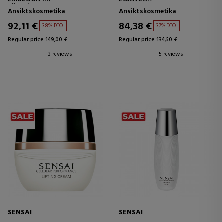
LÄTT ÅTERFUKTANDE
ANTI-AGING BEHANDLING
Ansiktskosmetika
Ansiktskosmetika
EMULSION
92,11 €
84,38 €
38% DTO.
37% DTO.
Regular price 149,00 €
Regular price 134,50 €
3 reviews
5 reviews
SENSAI
SENSAI