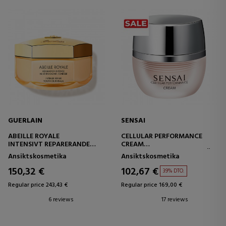
GUERLAIN
SENSAI
ABEILLE ROYALE
CELLULAR PERFORMANCE
INTENSIVT REPARERANDE
CREAM
UNGDOMSBALSAMOLJA
INTENSIVBEHANDLINGSKRÄM
Ansiktskosmetika
Ansiktskosmetika
FÖR TORR HUD
150,32 €
102,67 €
39% DTO.
Regular price 243,43 €
Regular price 169,00 €
6 reviews
17 reviews