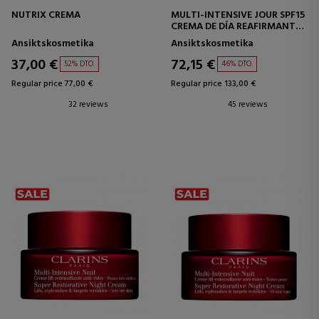
NUTRIX CREMA
MULTI-INTENSIVE JOUR SPF15
CREMA DE DÍA REAFIRMANTE
TODO TIPO DE PIEL
Ansiktskosmetika
Ansiktskosmetika
37,00 €
72,15 €
52% DTO.
46% DTO.
Regular price 77,00 €
Regular price 133,00 €
32 reviews
45 reviews