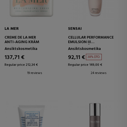
LA MER
SENSAI
CREME DE LA MER
CELLULAR PERFORMANCE
ANTI-AGING KRÄM
EMULSION III
INTENSIVVÅRD OCH
Ansiktskosmetika
Ansiktskosmetika
ÅTERSTÄLLANDE
BEHANDLING
137,71 €
92,11 €
38% DTO.
Regular price 212,34 €
Regular price 149,00 €
19 reviews
24 reviews