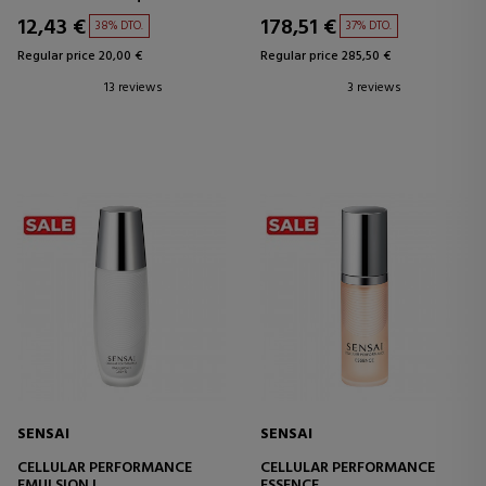
OCH LYSTER
12,43 €
178,51 €
38% DTO.
37% DTO.
Regular price 20,00 €
Regular price 285,50 €
13 reviews
3 reviews
SENSAI
SENSAI
CELLULAR PERFORMANCE
CELLULAR PERFORMANCE
EMULSION I
ESSENCE