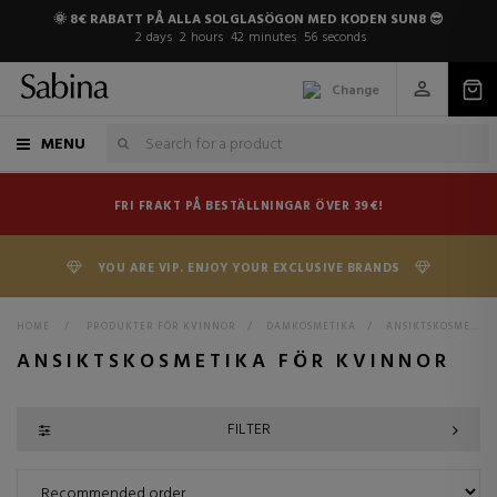
🌞 8€ RABATT PÅ ALLA SOLGLASÖGON MED KODEN SUN8 😎
2
days
2
hours
42
minutes
55
seconds
Change
MENU
FRI FRAKT PÅ BESTÄLLNINGAR ÖVER 39€!
YOU ARE VIP. ENJOY YOUR EXCLUSIVE BRANDS
HOME
>
PRODUKTER FÖR KVINNOR
>
DAMKOSMETIKA
>
ANSIKTSKOSMETIKA
ANSIKTSKOSMETIKA FÖR KVINNOR
FILTER