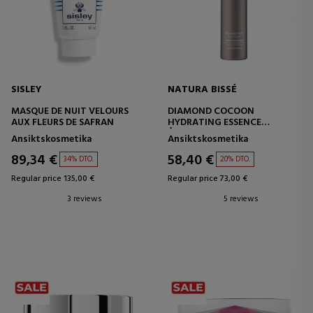
SISLEY
NATURA BISSÉ
MASQUE DE NUIT VELOURS
DIAMOND COCOON
AUX FLEURS DE SAFRAN
HYDRATING ESSENCE
ÅTERFUKTANDE OCH
Ansiktskosmetika
Ansiktskosmetika
STÄRKANDE LOTION
89,34 €
58,40 €
34% DTO.
20% DTO.
Regular price 135,00 €
Regular price 73,00 €
3 reviews
5 reviews