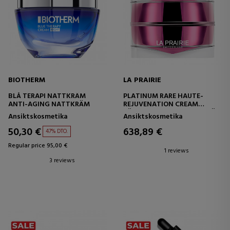
BIOTHERM
LA PRAIRIE
BLÅ TERAPI NATTKRÄM
PLATINUM RARE HAUTE-
ANTI-AGING NATTKRÄM
REJUVENATION CREAM
FÖRYNGRANDE ANSIKTSKRÄM
Ansiktskosmetika
Ansiktskosmetika
50,30 €
638,89 €
47% DTO.
Regular price 95,00 €
1 reviews
3 reviews