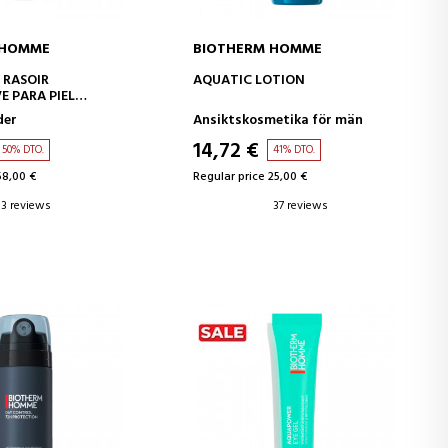
 HOMME
BIOTHERM HOMME
D TO CART
ADD TO CART
 RASOIR
AQUATIC LOTION
E PARA PIEL
der
Ansiktskosmetika för män
14,72 €
50% DTO.
41% DTO.
58,00 €
Regular price 25,00 €
3 reviews
37 reviews