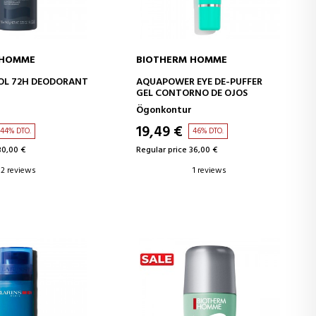
 HOMME
BIOTHERM HOMME
D TO CART
ADD TO CART
OL 72H DEODORANT
AQUAPOWER EYE DE-PUFFER
GEL CONTORNO DE OJOS
Ögonkontur
19,49 €
44% DTO.
46% DTO.
30,00 €
Regular price 36,00 €
2 reviews
1 reviews