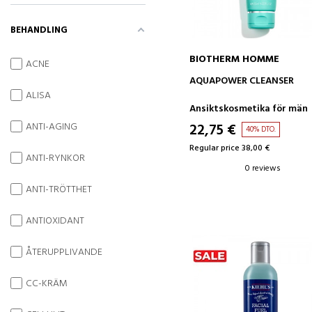
BEHANDLING
BIOTHERM HOMME
ACNE
ADD TO CART
AQUAPOWER CLEANSER
ALISA
Ansiktskosmetika för män
22,75 €
ANTI-AGING
40% DTO.
Regular price 38,00 €
ANTI-RYNKOR
0 reviews
ANTI-TRÖTTHET
ANTIOXIDANT
ÅTERUPPLIVANDE
CC-KRÄM