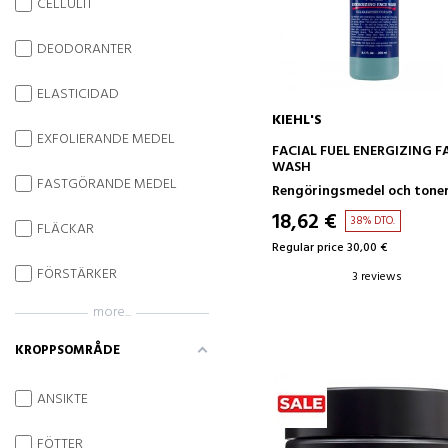
CELLULIT
DEODORANTER
ELASTICIDAD
KIEHL'S
EXFOLIERANDE MEDEL
ADD TO CART
FACIAL FUEL ENERGIZING F
WASH
FASTGÖRANDE MEDEL
Rengöringsmedel och tone
18,62 €
38% DTO.
FLÄCKAR
Regular price 30,00 €
FÖRSTÄRKER
3 reviews
more...
KROPPSOMRÅDE
ANSIKTE
FÖTTER