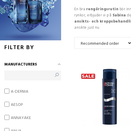
En bra
rengöringsrutin
bör in
rynkor, erbjuder vi på
Sabina
di
ansikts- och kroppsbehandl
ansikte just nu.
FILTER BY
MANUFACTURERS
A-DERMA
AESOP
ANNAYAKE