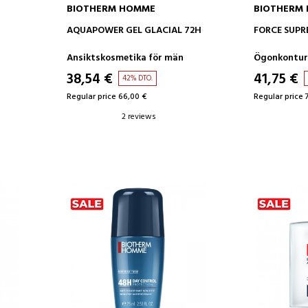
BIOTHERM HOMME
BIOTHERM
ADD TO CART
AD
AQUAPOWER GEL GLACIAL 72H
FORCE SUPR
Ansiktskosmetika för män
Ögonkontur
38,54 €
41,75 €
42% DTO.
Regular price 66,00 €
Regular price 
2 reviews