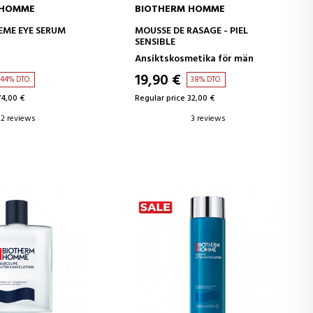
 HOMME
BIOTHERM HOMME
D TO CART
ADD TO CART
EME EYE SERUM
MOUSSE DE RASAGE - PIEL
SENSIBLE
Ansiktskosmetika för män
19,90 €
44% DTO.
38% DTO.
74,00 €
Regular price 32,00 €
2 reviews
3 reviews