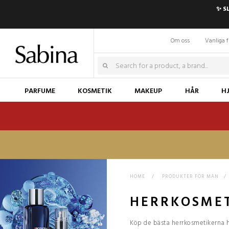
✨ S
Om oss
Vanliga f
PARFUME
KOSMETIK
MAKEUP
HÅR
H
HOME
>
PRODUKTER FÖR MÄN
>
HERRKOSME
Köp de bästa herrkosmetikerna h