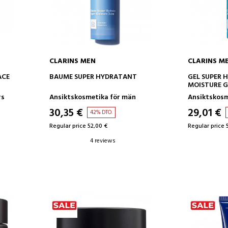
CLARINS MEN
CLARINS M
ADD TO CART
AD
ACE
BAUME SUPER HYDRATANT
GEL SUPER 
MOISTURE G
rs
Ansiktskosmetika för män
Ansiktskosm
30,35 €
29,01 €
42% DTO.
Regular price 52,00 €
Regular price 
4 reviews