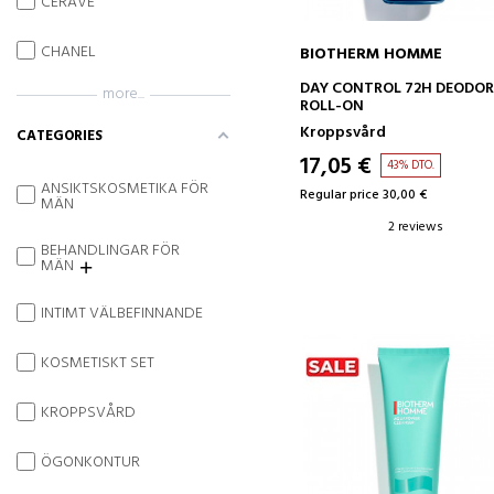
CERAVE
CHANEL
BIOTHERM HOMME
ADD TO CART
DAY CONTROL 72H DEODO
more...
ROLL-ON
Kroppsvård
CATEGORIES
17,05 €
43% DTO.
ANSIKTSKOSMETIKA FÖR
Regular price 30,00 €
MÄN
2 reviews
BEHANDLINGAR FÖR
MÄN
INTIMT VÄLBEFINNANDE
KOSMETISKT SET
KROPPSVÅRD
ÖGONKONTUR