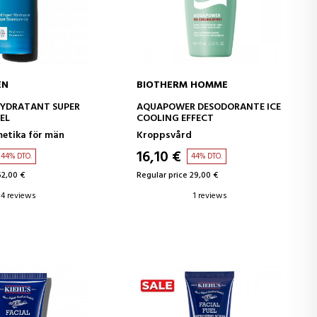
EN
BIOTHERM HOMME
D TO CART
ADD TO CART
HYDRATANT SUPER
AQUAPOWER DESODORANTE ICE
EL
COOLING EFFECT
etika för män
Kroppsvård
16,10 €
44% DTO.
44% DTO.
52,00 €
Regular price 29,00 €
4 reviews
1 reviews