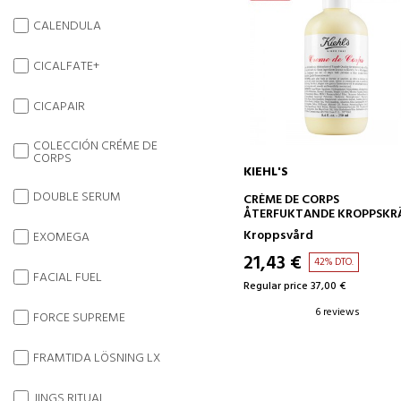
CALENDULA
CICALFATE+
CICAPAIR
COLECCIÓN CRÉME DE
CORPS
KIEHL'S
DOUBLE SERUM
ADD TO CART
CRÈME DE CORPS
ÅTERFUKTANDE KROPPSK
Kroppsvård
EXOMEGA
21,43 €
42% DTO.
FACIAL FUEL
Regular price 37,00 €
6 reviews
FORCE SUPREME
FRAMTIDA LÖSNING LX
JINGS RITUAL