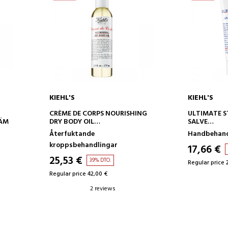
KIEHL'S
KIEHL'S
ADD TO CART
AD
CRÈME DE CORPS NOURISHING
ULTIMATE 
RÄM
DRY BODY OIL
SALVE
TRATAMIENTO CORPORAL
CREMA DE 
Återfuktande
Handbehand
HIDRATANTE
kroppsbehandlingar
17,66 €
25,53 €
39% DTO.
Regular price 
Regular price 42,00 €
2 reviews