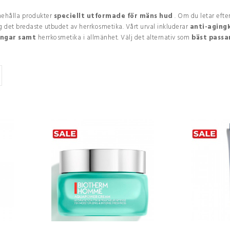
nehålla produkter
speciellt utformade för mäns hud
. Om du letar eft
g det bredaste utbudet av herrkosmetika. Vårt urval inkluderar
anti-aging
ingar
samt
herrkosmetika i allmänhet. Välj det alternativ som
bäst passa