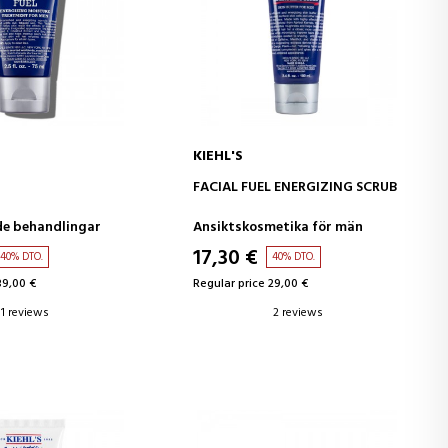
KIEHL'S
D TO CART
ADD TO CART
FACIAL FUEL ENERGIZING SCRUB
de behandlingar
Ansiktskosmetika för män
17,30 €
40% DTO.
40% DTO.
39,00 €
Regular price 29,00 €
1 reviews
2 reviews