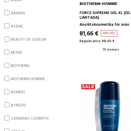
ANUA
BIOTHERM HOMME
ADD TO CART
FORCE SUPREME GEL XL (ED.
ARAMIS
LIMITADA)
Ansiktskosmetika för män
AVENE
81,66 €
44% DTO.
BEAUTY OF JOSEON
Regular price 145,00 €
10 reviews
BETER
BIOTHERM
BIOTHERM HOMME
BONERS
BYREDO
CANARIAS COSMETIC