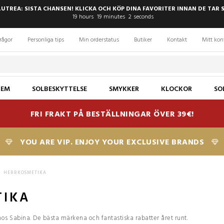
LUTREA: SISTA CHANSEN! KLICKA OCH KÖP DINA FAVORITER INNAN DE TAR 
19
hours
19
minutes
1
second
rågor
Personliga tips
Min orderstatus
Butiker
Kontakt
Mitt kon
JEM
SOLBESKYTTELSE
SMYKKER
KLOCKOR
SO
FRI FRAKT PÅ BESTÄLLNINGAR ÖVER 39€!
YOU ARE VIP. ENJOY YOUR EXCLUSIVE BRANDS
HERRKOSMETIKA
TIKA
os Sabina. De bästa märkena och fantastiska rabatter året runt.