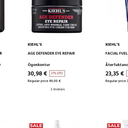
KIEHL'S
KIEHL'S
ADD TO CART
AD
R
AGE DEFENDER EYE REPAIR
FACIAL FUEL
r
Ögonkontur
Återfuktan
30,98 €
23,35 €
37% DTO.
Regular price 49,00 €
Regular price 
2 reviews