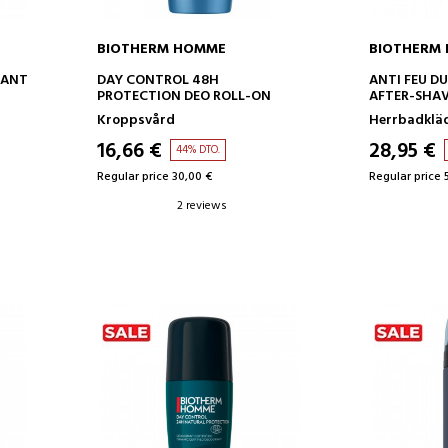
BIOTHERM HOMME
BIOTHERM
ADD TO CART
AD
RANT
DAY CONTROL 48H
ANTI FEU DU
PROTECTION DEO ROLL-ON
AFTER-SHAV
NORMAL
Kroppsvård
Herrbadklä
16,66 €
28,95 €
44% DTO.
Regular price 30,00 €
Regular price 
2 reviews