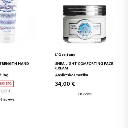
L'Occitane
D TO CART
ADD TO CART
STRENGTH HAND
SHEA LIGHT COMFORTING FACE
CREAM
MANOS REPARADORA
ling
Ansiktskosmetika
34,00 €
39% DTO.
29,00 €
1 reviews
6 reviews