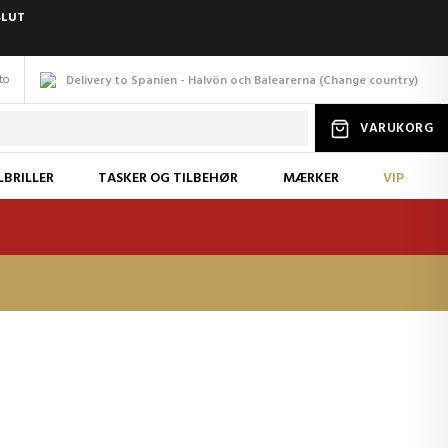
SLUT
to
Delivery to Spanien - Halvön och Balearerna
(
Change
country
)
VARUKORG
LBRILLER
TASKER OG TILBEHØR
MÆRKER
VIP