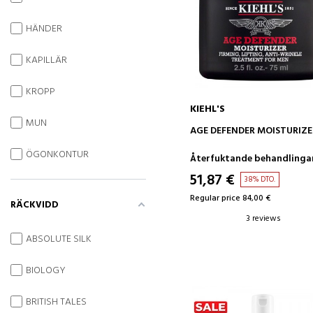
HÄNDER
KAPILLÄR
KROPP
KIEHL'S
MUN
ADD TO CART
AGE DEFENDER MOISTURIZE
ÖGONKONTUR
Återfuktande behandlinga
51,87 €
38% DTO.
Regular price 84,00 €
RÄCKVIDD
3 reviews
ABSOLUTE SILK
BIOLOGY
BRITISH TALES