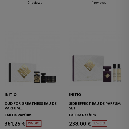
0 reviews
1 reviews
INITIO
INITIO
OUD FOR GREATNESS EAU DE
SIDE EFFECT EAU DE PARFUM
PARFUM
SET
SET
Eau De Parfum
Eau De Parfum
361,25 €
238,00 €
15% DTO.
15% DTO.