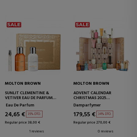
MOLTON BROWN
MOLTON BROWN
SUNLIT CLEMENTINE &
ADVENT CALENDAR
VETIVER EAU DE PARFUM
CHRISTMAS 2025
SET
ADVENTSKALENDER
Eau De Parfum
Damparfymer
24,65 €
179,55 €
35% DTO.
34% DTO.
Regular price 38,00 €
Regular price 270,00 €
1 reviews
0 reviews