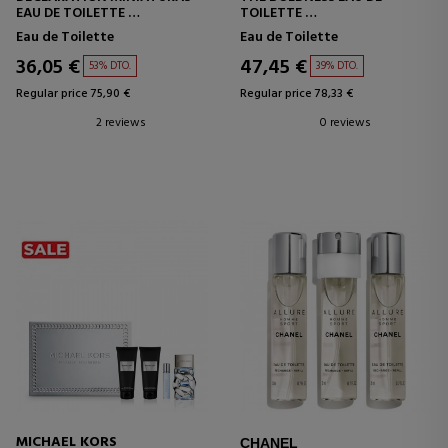
EAU DE TOILETTE
TOILETTE
SET
SET
Eau de Toilette
Eau de Toilette
36,05 €
47,45 €
53% DTO.
39% DTO.
Regular price 75,90 €
Regular price 78,33 €
2 reviews
0 reviews
MICHAEL KORS
CHANEL