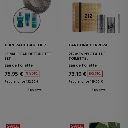
JEAN PAUL GAULTIER
CAROLINA HERRERA
LE MALE EAU DE TOILETTE
212 MEN NYC EAU DE
SET
TOILETTE
SET
Eau de Toilette
Eau de Toilette
75,95 €
73,10 €
43% DTO.
39% DTO.
Regular price 132,50 €
Regular price 119,00 €
2 reviews
2 reviews