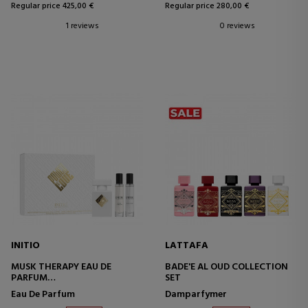
Regular price 425,00 €
Regular price 280,00 €
1 reviews
0 reviews
INITIO
LATTAFA
MUSK THERAPY EAU DE
BADE'E AL OUD COLLECTION
PARFUM
SET
SET
Eau De Parfum
Damparfymer