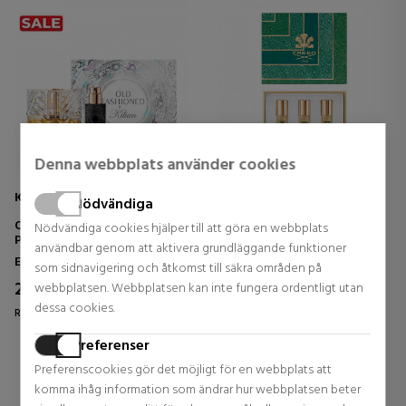
Denna webbplats använder cookies
KILIAN PARIS
CREED
Nödvändiga
OLD FASHIONED EAU DE
FOR HIM SET
Nödvändiga cookies hjälper till att göra en webbplats
PARFUM
användbar genom att aktivera grundläggande funktioner
SET
Eau De Parfum
Herrparfymer
som sidnavigering och åtkomst till säkra områden på
269,00 €
148,50 €
webbplatsen. Webbplatsen kan inte fungera ordentligt utan
dessa cookies.
Regular price 300,00 €
Regular price 165,00 €
0 reviews
0 reviews
Preferenser
Preferenscookies gör det möjligt för en webbplats att
komma ihåg information som ändrar hur webbplatsen beter