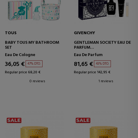
TOUS
GIVENCHY
BABY TOUS MY BATHROOM
GENTLEMAN SOCIETY EAU DE
SET
PARFUM
SET
Eau De Cologne
Eau De Parfum
36,05 €
81,65 €
47% DTO.
43% DTO.
Regular price 68,20 €
Regular price 142,95 €
0 reviews
1 reviews