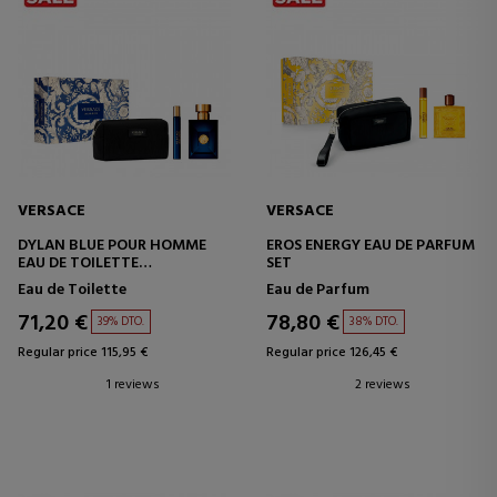
VERSACE
VERSACE
DYLAN BLUE POUR HOMME
EROS ENERGY EAU DE PARFUM
EAU DE TOILETTE
SET
SET
Eau de Toilette
Eau de Parfum
71,20 €
78,80 €
39% DTO.
38% DTO.
Regular price 115,95 €
Regular price 126,45 €
1 reviews
2 reviews