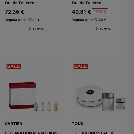
SET
Eau de Toilette
Eau de Toilette
72,36 €
40,81 €
47% DTO.
Regular price 117,18 €
Regular price 77,60 €
0 reviews
0 reviews
CARTIER
TOUS
DECLARATION MINIATURAS
THE BOLDNESS EAU DE