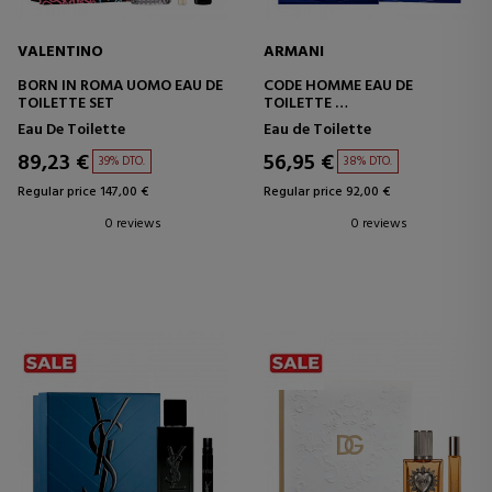
VALENTINO
ARMANI
BORN IN ROMA UOMO EAU DE
CODE HOMME EAU DE
TOILETTE SET
TOILETTE
SET
Eau De Toilette
Eau de Toilette
89,23 €
56,95 €
39% DTO.
38% DTO.
Regular price 147,00 €
Regular price 92,00 €
0 reviews
0 reviews