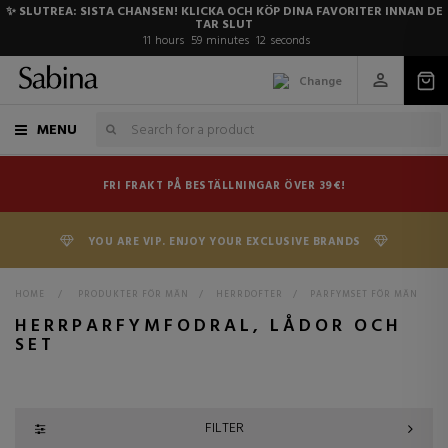
✨ SLUTREA: SISTA CHANSEN! KLICKA OCH KÖP DINA FAVORITER INNAN DE
TAR SLUT
11
hours
59
minutes
11
seconds
Change
MENU
FRI FRAKT PÅ BESTÄLLNINGAR ÖVER 39€!
YOU ARE VIP. ENJOY YOUR EXCLUSIVE BRANDS
HOME
>
PRODUKTER FÖR MÄN
>
HERRDOFTER
>
PARFYMSET FÖR MÄN
HERRPARFYMFODRAL, LÅDOR OCH
SET
FILTER