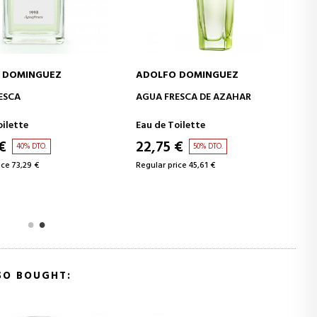
 DOMINGUEZ
ADOLFO DOMINGUEZ
ADD TO CART
ADD TO CART
ESCA
AGUA FRESCA DE AZAHAR
oilette
Eau de Toilette
€
22,75 €
40% DTO.
50% DTO.
ice 73,29 €
Regular price 45,61 €
SO BOUGHT: