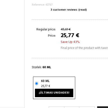
Reference: 60787
3 customer reviews
(read)
Regular price:
45,61 €
25,77 €
Price:
Save Up 43%
Final price of the product with taxe
Storlek:
60 ML
60 ML
25,77 €
¡ÚLTIMAS UNIDADES!