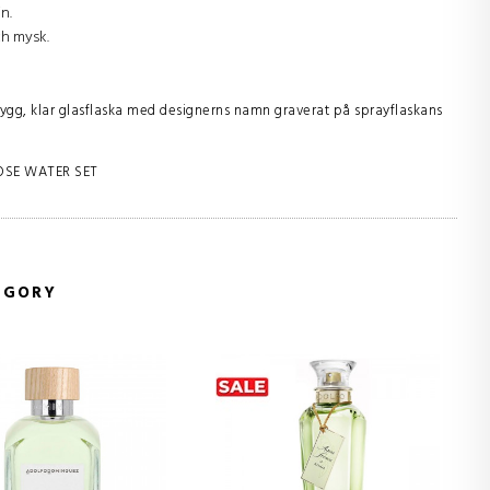
n.
ch mysk.
ygg, klar glasflaska med designerns namn graverat på sprayflaskans
OSE WATER SET
EGORY