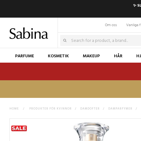
✨ S
Om oss
Vanliga f
PARFUME
KOSMETIK
MAKEUP
HÅR
H
HOME
>
PRODUKTER FÖR KVINNOR
>
DAMDOFTER
>
DAMPARFYMER
>