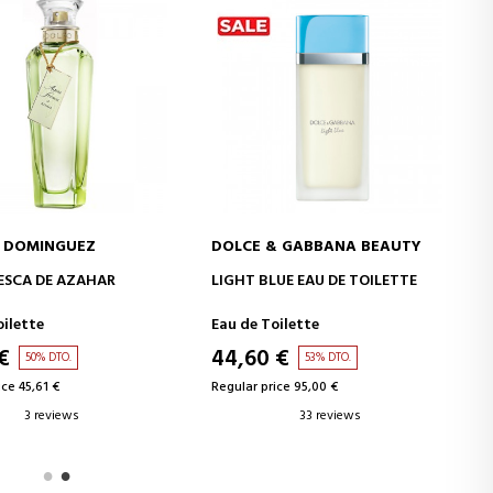
 DOMINGUEZ
DOLCE & GABBANA BEAUTY
ADD TO CART
ADD TO CART
ESCA DE AZAHAR
LIGHT BLUE EAU DE TOILETTE
oilette
Eau de Toilette
€
44,60 €
50% DTO.
53% DTO.
ice 45,61 €
Regular price 95,00 €
3 reviews
33 reviews