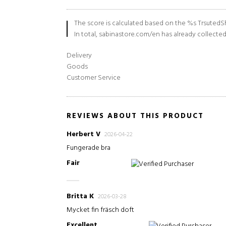
The score is calculated based on the %s TrsutedSh
In total, sabinastore.com/en has already collecte
Delivery
Goods
Customer Service
REVIEWS ABOUT THIS PRODUCT
Herbert V
2026-04-22
Fungerade bra
Fair
Verified Purchaser
Britta K
2026-03-28
Mycket fin fräsch doft
Excellent