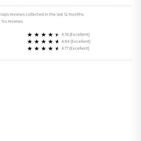
ops reviews collected in the last 12 months.
d %s reviews.
4.76 (Excellent)
4.84 (Excellent)
4.77 (Excellent)