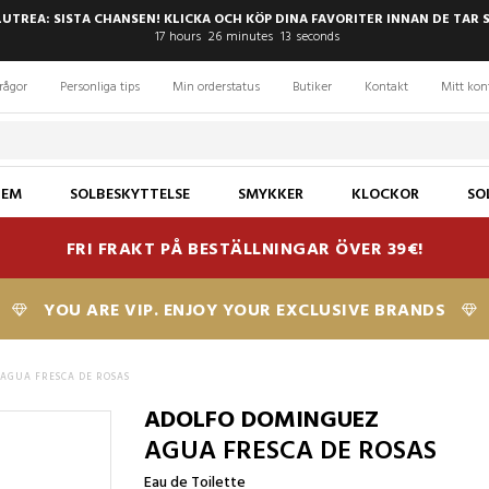
LUTREA: SISTA CHANSEN! KLICKA OCH KÖP DINA FAVORITER INNAN DE TAR 
17
hours
26
minutes
12
seconds
rågor
Personliga tips
Min orderstatus
Butiker
Kontakt
Mitt kon
JEM
SOLBESKYTTELSE
SMYKKER
KLOCKOR
SO
FRI FRAKT PÅ BESTÄLLNINGAR ÖVER 39€!
YOU ARE VIP. ENJOY YOUR EXCLUSIVE BRANDS
AGUA FRESCA DE ROSAS
ADOLFO DOMINGUEZ
AGUA FRESCA DE ROSAS
Eau de Toilette