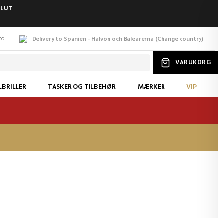
SLUT
to
Delivery to Spanien - Halvön och Balearerna
(
Change
country
)
VARUKORG
LBRILLER
TASKER OG TILBEHØR
MÆRKER
VIP