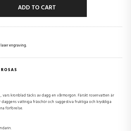
ADD TO CART
 laser engraving.
 ROSAS
, vars kronblad täcks av dagg en vårmorgon. Färskt rosenvatten är
er daggens vattniga fräschör och suggestiva fruktiga och kryddiga
a förförelse.
ndarin.