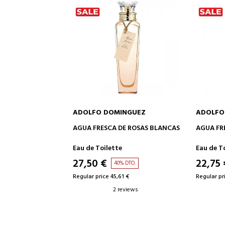
ADOLFO DOMINGUEZ
ADOLFO
TO CART
ADD TO CART
AGUA FRESCA DE ROSAS BLANCAS
AGUA FR
TE
Eau de Toilette
Eau de T
27,50 €
22,75 
DTO.
40% DTO.
2 €
Regular price 45,61 €
Regular pr
reviews
2 reviews