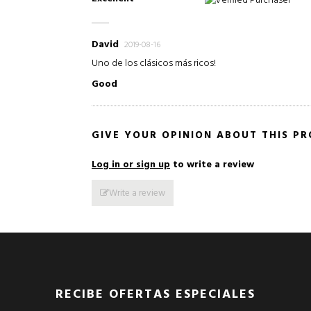
Verified Purchaser
David
2019-08-16
Uno de los clásicos más ricos!
Good
GIVE YOUR OPINION ABOUT THIS P
Log in or sign up
to write a review
Write a review
RECIBE OFERTAS ESPECIALES