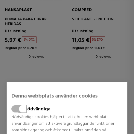
HANSAPLAST
COMPEED
POMADA PARA CURAR
STICK ANTI-FRICCIÓN
HERIDAS
Utrustning
Utrustning
5,97 €
11,05 €
5% DTO.
5% DTO.
Regular price 6,28 €
Regular price 11,63 €
0 reviews
0 reviews
Denna webbplats använder cookies
Nödvändiga
Nödvändiga cookies hjälper till att göra en webbplats
användbar genom att aktivera grundläggande funktioner
som sidnavigering och åtkomst till säkra områden på