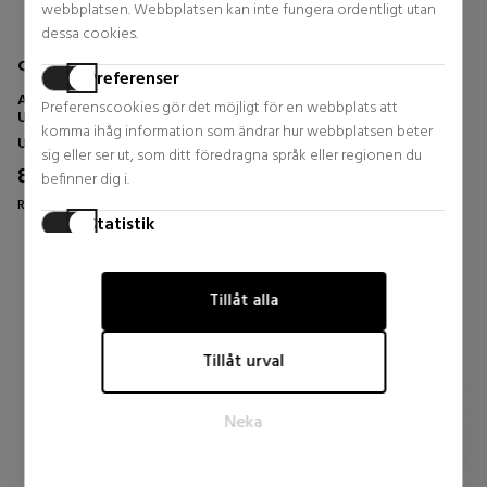
webbplatsen. Webbplatsen kan inte fungera ordentligt utan
dessa cookies.
COMPEED
COMPEED
Preferenser
AMPOLLAS MEDIANAS 5
AMPOLLAS DEDOS DEL PIE - 8
Preferenscookies gör det möjligt för en webbplats att
UNIDADES
UNIDADES
komma ihåg information som ändrar hur webbplatsen beter
Utrustning
Utrustning
sig eller ser ut, som ditt föredragna språk eller regionen du
8,65 €
8,65 €
5% DTO.
5% DTO.
befinner dig i.
Regular price 9,11 €
Regular price 9,11 €
Statistik
0 reviews
0 reviews
Statistikcookies hjälper webbplatsägare att förstå hur
besökare interagerar med webbplatser genom att samla in
Tillåt alla
och rapportera information anonymt.
Marknadsföring
Tillåt urval
Marknadsföringscookies används för att spåra besökare på
webbplatser. Avsikten är att visa annonser som är relevanta
Neka
och engagerande för den enskilda användaren och därmed
mer värdefulla för utgivare och tredjepartsannonsörer.