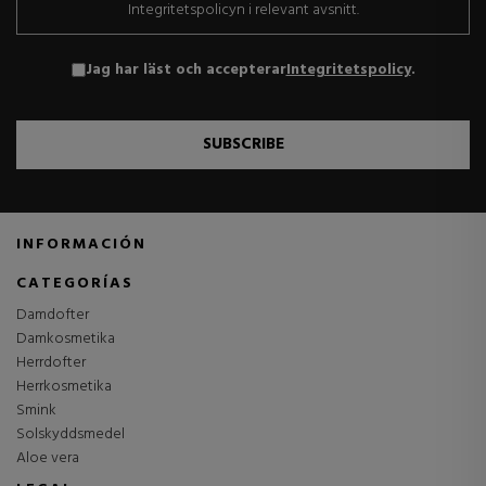
Integritetspolicyn i relevant avsnitt.
Jag har läst och accepterar
Integritetspolicy
.
SUBSCRIBE
INFORMACIÓN
CATEGORÍAS
Damdofter
Damkosmetika
Herrdofter
Herrkosmetika
Smink
Solskyddsmedel
Aloe vera