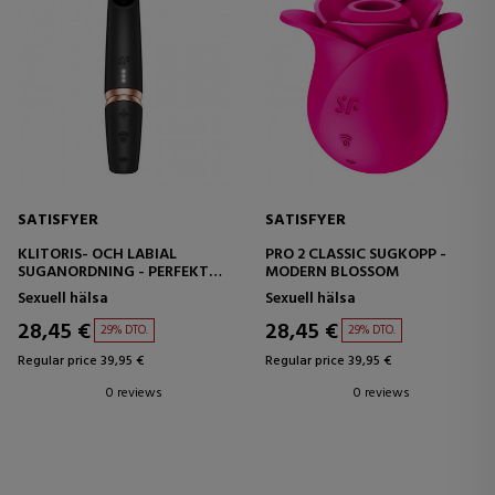
SATISFYER
SATISFYER
KLITORIS- OCH LABIAL
PRO 2 CLASSIC SUGKOPP -
SUGANORDNING - PERFEKT
MODERN BLOSSOM
KYSS
Sexuell hälsa
Sexuell hälsa
28,45 €
28,45 €
29% DTO.
29% DTO.
Regular price 39,95 €
Regular price 39,95 €
0 reviews
0 reviews