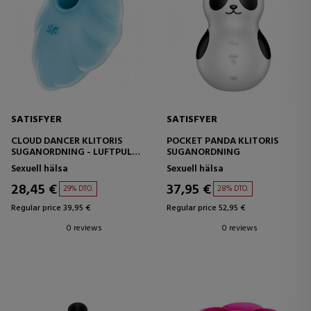
SATISFYER
SATISFYER
CLOUD DANCER KLITORIS
POCKET PANDA KLITORIS
SUGANORDNING - LUFTPULS
SUGANORDNING
+ VIBRATOR
Sexuell hälsa
Sexuell hälsa
28,45 €
37,95 €
29% DTO.
28% DTO.
Regular price 39,95 €
Regular price 52,95 €
0 reviews
0 reviews