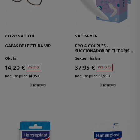
CORONATION
SATISFYER
GAFAS DE LECTURA VIP
PRO 4 COUPLES -
SUCCIONADOR DE CLÍTORIS
PAREJAS
Okulär
Sexuell hälsa
14,20 €
37,95 €
5% DTO.
39% DTO.
Regular price 14,95 €
Regular price 61,99 €
0 reviews
0 reviews