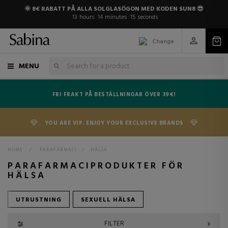
🌞 8€ RABATT PÅ ALLA SOLGLASÖGON MED KODEN SUN8 😎
13
hours
14
minutes
15
seconds
Change
MENU
FRI FRAKT PÅ BESTÄLLNINGAR ÖVER 39€!
YOU ARE VIP. ENJOY YOUR EXCLUSIVE BRANDS
HOME
>
PARAFARMACI
>
HÄLSA
PARAFARMACIPRODUKTER FÖR
HÄLSA
UTRUSTNING
SEXUELL HÄLSA
FILTER