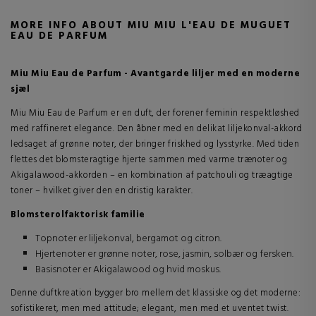
MORE INFO ABOUT MIU MIU L'EAU DE MUGUET
EAU DE PARFUM
Miu Miu Eau de Parfum - Avantgarde liljer med en moderne
sjæl
Miu Miu Eau de Parfum er en duft, der forener feminin respektløshed
med raffineret elegance. Den åbner med en delikat liljekonval-akkord
ledsaget af grønne noter, der bringer friskhed og lysstyrke. Med tiden
flettes det blomsteragtige hjerte sammen med varme trænoter og
Akigalawood-akkorden – en kombination af patchouli og træagtige
toner – hvilket giver den en dristig karakter.
Blomsterolfaktorisk familie
Topnoter er liljekonval, bergamot og citron.
Hjertenoter er grønne noter, rose, jasmin, solbær og fersken.
Basisnoter er Akigalawood og hvid moskus.
Denne duftkreation bygger bro mellem det klassiske og det moderne:
sofistikeret, men med attitude; elegant, men med et uventet twist.