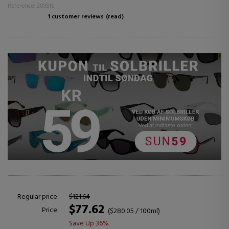
Reference: 289515
1 customer reviews
(read)
Regular price:
$121.64
$77.62
Price:
($280.05 / 100ml)
Save Up 36%