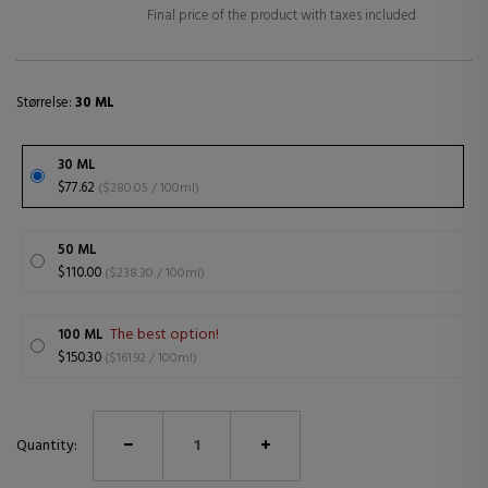
Final price of the product with taxes included
Størrelse:
30 ML
30 ML
$77.62
($280.05 / 100ml)
50 ML
$110.00
($238.30 / 100ml)
The best option!
100 ML
$150.30
($161.92 / 100ml)
Quantity: