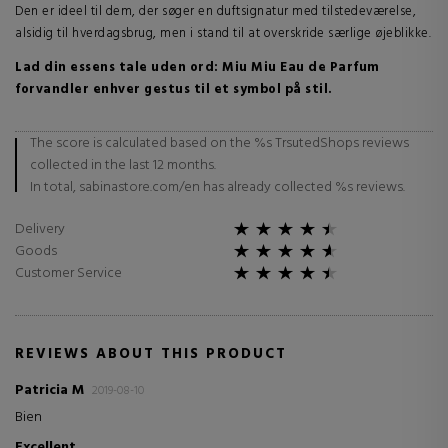
Den er ideel til dem, der søger en duftsignatur med tilstedeværelse,
alsidig til hverdagsbrug, men i stand til at overskride særlige øjeblikke.
Lad din essens tale uden ord: Miu Miu Eau de Parfum
forvandler enhver gestus til et symbol på stil.
The score is calculated based on the %s TrsutedShops reviews
collected in the last 12 months.
In total, sabinastore.com/en has already collected %s reviews.
Delivery
Goods
Customer Service
REVIEWS ABOUT THIS PRODUCT
Patricia M
2019-08-10
Bien
Excellent