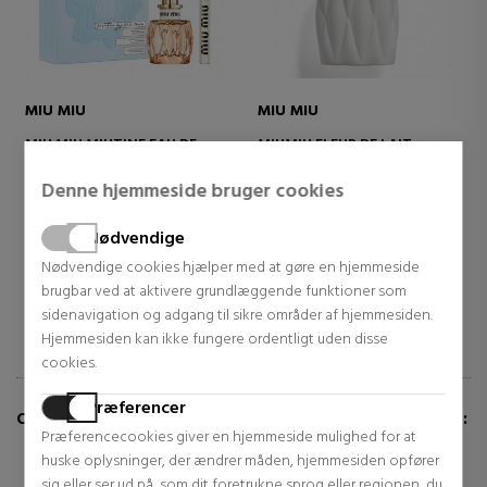
MIU MIU
MIU MIU
DE LAIT
MIU MIU L'EAU ROSÉE
MIU MIU L’EAU BLE
Denne hjemmeside bruger cookies
Eau de Toilette
Eau de Parfum
$96.10
$77.62
TO.
38% DTO.
36% DTO.
Nødvendige
.64
Regular price $154.85
Regular price $121.64
Nødvendige cookies hjælper med at gøre en hjemmeside
brugbar ved at aktivere grundlæggende funktioner som
sidenavigation og adgang til sikre områder af hjemmesiden.
Hjemmesiden kan ikke fungere ordentligt uden disse
cookies.
Præferencer
CUSTOMERS WHO BUY THIS ITEM ALSO BOUGHT:
Præferencecookies giver en hjemmeside mulighed for at
huske oplysninger, der ændrer måden, hjemmesiden opfører
sig eller ser ud på, som dit foretrukne sprog eller regionen, du