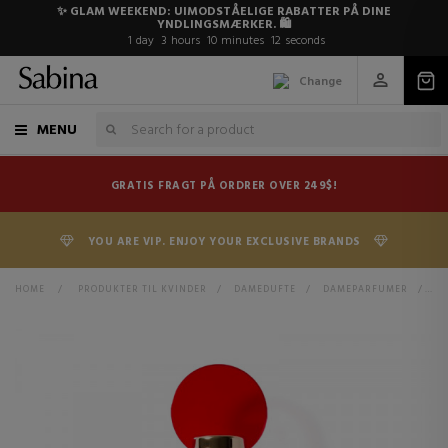
✨ GLAM WEEKEND: UIMODSTÅELIGE RABATTER PÅ DINE
YNDLINGSMÆRKER. 🛍️
1
day
3
hours
10
minutes
12
seconds
Change
MENU
GRATIS FRAGT PÅ ORDRER OVER 249$!
YOU ARE VIP. ENJOY YOUR EXCLUSIVE BRANDS
HOME
>
PRODUKTER TIL KVINDER
>
DAMEDUFTE
>
DAMEPARFUMER
>
MI