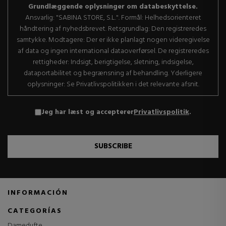
Grundlæggende oplysninger om databeskyttelse.
Ansvarlig: "SABINA STORE, S.L.". Formål: Helhedsorienteret
håndtering af nyhedsbrevet. Retsgrundlag: Den registreredes
samtykke. Modtagere: Der er ikke planlagt nogen videregivelse
af data og ingen international dataoverførsel. De registreredes
rettigheder: Indsigt, berigtigelse, sletning, indsigelse,
dataportabilitet og begrænsning af behandling. Yderligere
oplysninger: Se Privatlivspolitikken i det relevante afsnit.
Jeg har læst og accepterer
Privatlivspolitik
.
SUBSCRIBE
INFORMACIÓN
CATEGORÍAS
Damedufte