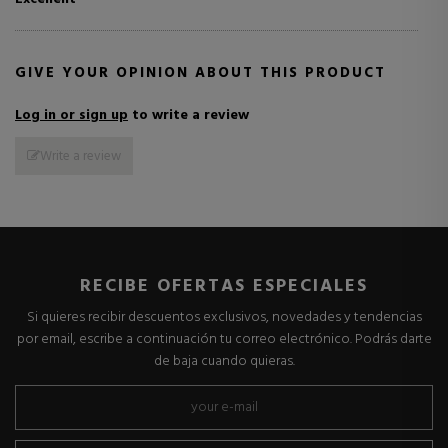
GIVE YOUR OPINION ABOUT THIS PRODUCT
Log in or sign up
to write a review
Write a review
RECIBE OFERTAS ESPECIALES
Si quieres recibir descuentos exclusivos, novedades y tendencias
por email, escribe a continuación tu correo electrónico. Podrás darte
de baja cuando quieras.