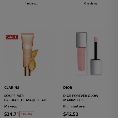
1 reviews
0 reviews
CLARINS
DIOR
SOS PRIMER
DIOR FOREVER GLOW
PRE-BASE DE MAQUILLAJE
MAXIMIZER
LANGTIDSHOLDBAR
Makeup
Illuminatorer
FLYDENDE HIGHLIGHTER
$34.71
$42.52
43% DTO.