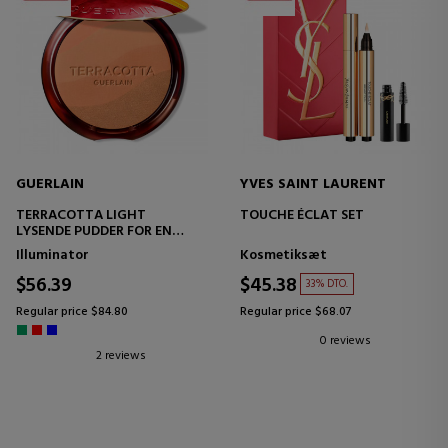
GUERLAIN
YVES SAINT LAURENT
TERRACOTTA LIGHT
TOUCHE ÉCLAT SET
LYSENDE PUDDER FOR EN
NATURLIGT SUND
Illuminator
Kosmetiksæt
TEINTEFFEKT - 96%
NATURLIGT AFLEDTE
$56.39
$45.38
33% DTO.
INGREDIENSER
Regular price $84.80
Regular price $68.07
0 reviews
2 reviews