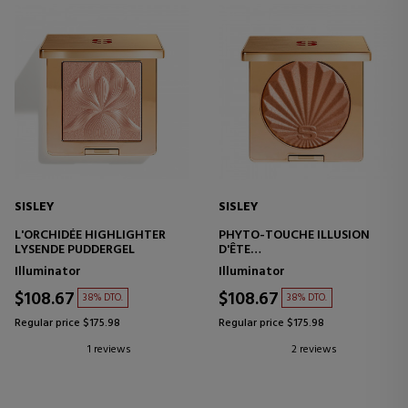
SISLEY
SISLEY
L'ORCHIDÉE HIGHLIGHTER
PHYTO-TOUCHE ILLUSION
LYSENDE PUDDERGEL
D'ÊTE
BRONZINGSPUDDER
Illuminator
Illuminator
$108.67
$108.67
38% DTO.
38% DTO.
Regular price $175.98
Regular price $175.98
1 reviews
2 reviews