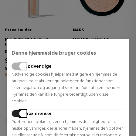
Estee Lauder
NARS
FUTURIST SKINCEALER
LIGHT REFLECTING
HUDTONEKORREKTOR +
LUMINIZING POWDER
BLØD ILLUMINATOR
HØJTYDENDE ILLUMINATOR
Korrektorer
Bronzing pudder
Denne hjemmeside bruger cookies
$53.90
$46.10
14% DTO.
Nødvendige
Regular price $56.75
Regular price $53.35
Nødvendige cookies hjælper med at gøre en hjemmeside
brugbar ved at aktivere grundlæggende funktioner som
0 reviews
0 reviews
sidenavigation og adgang til sikre områder af hjemmesiden.
Hjemmesiden kan ikke fungere ordentligt uden disse
cookies.
Præferencer
Præferencecookies giver en hjemmeside mulighed for at
huske oplysninger, der ændrer måden, hjemmesiden opfører
sig eller ser ud på, som dit foretrukne sprog eller regionen, du