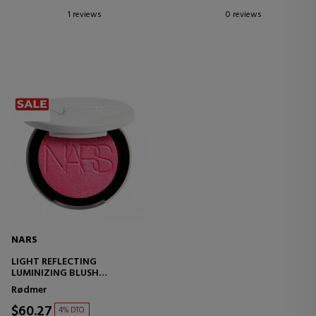
1 reviews
0 reviews
NARS
LIGHT REFLECTING
LUMINIZING BLUSH
LYSENDE PUDDERBLUSH
Rødmer
$60.27
4% DTO.