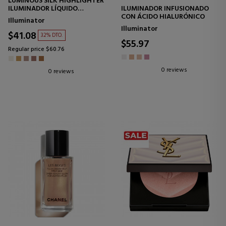
LUMINOUS SILK HIGHLIGHTER
ILUMINADOR LÍQUIDO
ILUMINADOR INFUSIONADO
ACUOSO
CON ÁCIDO HIALURÓNICO
Illuminator
Illuminator
$41.08
32% DTO.
$55.97
Regular price $60.76
0 reviews
0 reviews