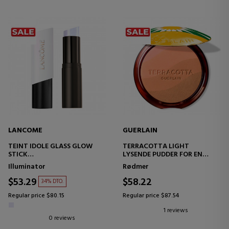
LANCOME
GUERLAIN
TEINT IDOLE GLASS GLOW
TERRACOTTA LIGHT
STICK
LYSENDE PUDDER FOR EN
LYSENDE GLASHUDEFFEKT
NATURLIGT SUND
Illuminator
Rødmer
TEINTEFFEKT - 96%
NATURLIGT AFLEDTE
$53.29
$58.22
34% DTO.
INGREDIENSER
Regular price $80.15
Regular price $87.54
1 reviews
0 reviews