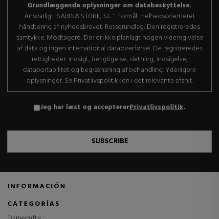
Grundlæggende oplysninger om databeskyttelse.
Ansvarlig: "SABINA STORE, S.L.". Formål: Helhedsorienteret
håndtering af nyhedsbrevet. Retsgrundlag: Den registreredes
samtykke. Modtagere: Der er ikke planlagt nogen videregivelse
af data og ingen international dataoverførsel. De registreredes
rettigheder: Indsigt, berigtigelse, sletning, indsigelse,
dataportabilitet og begrænsning af behandling. Yderligere
oplysninger: Se Privatlivspolitikken i det relevante afsnit.
Jeg har læst og accepterer
Privatlivspolitik
.
SUBSCRIBE
INFORMACIÓN
CATEGORÍAS
Damedufte