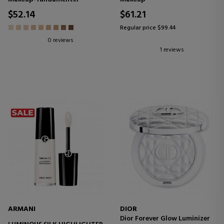
ILUMINADOR
$52.14
$61.21
Regular price $99.44
0 reviews
1 reviews
ARMANI
DIOR
Dior Forever Glow Luminizer