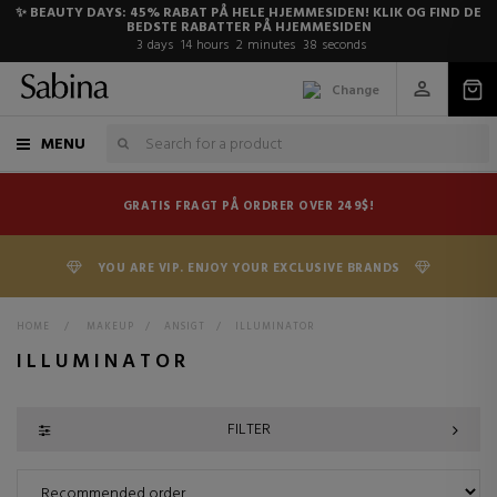
✨ BEAUTY DAYS: 45% RABAT PÅ HELE HJEMMESIDEN! KLIK OG FIND DE
BEDSTE RABATTER PÅ HJEMMESIDEN
3
days
14
hours
2
minutes
38
seconds
Change
MENU
GRATIS FRAGT PÅ ORDRER OVER 249$!
YOU ARE VIP. ENJOY YOUR EXCLUSIVE BRANDS
HOME
>
MAKEUP
>
ANSIGT
>
ILLUMINATOR
ILLUMINATOR
FILTER