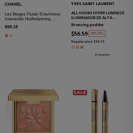
YVES SAINT LAURENT
CHANEL
ALL HOURS HYPER LUMINIZE
Les Beiges Fluide Enlumineur
ILUMINADOR DE ALTA
Iriserende Hudbelysning.
COSTURA
Strålende, Sund Glød. Til
Bronzing pudder
$59.18
Ansigt Og Krop
$56.59
38% DTO.
Regular price $90.70
0 reviews