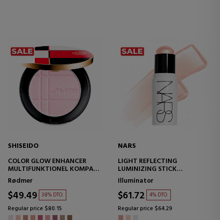
SHISEIDO
NARS
COLOR GLOW ENHANCER
LIGHT REFLECTING
MULTIFUNKTIONEL KOMPAKT
LUMINIZING STICK
PUDDER
MULTIFUNKTIONEL LYSPIND
Rødmer
Illuminator
$49.49
$61.72
38% DTO.
4% DTO.
Regular price $80.15
Regular price $64.29