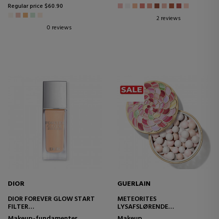
Regular price $60.90
2 reviews
0 reviews
DIOR
GUERLAIN
DIOR FOREVER GLOW START
METEORITES
FILTER
LYSAFSLØRENDE
FLUIDO SUBLIMADOR DE TEZ E
PUDDERPERLER
Makeup-fundamenter
Makeup