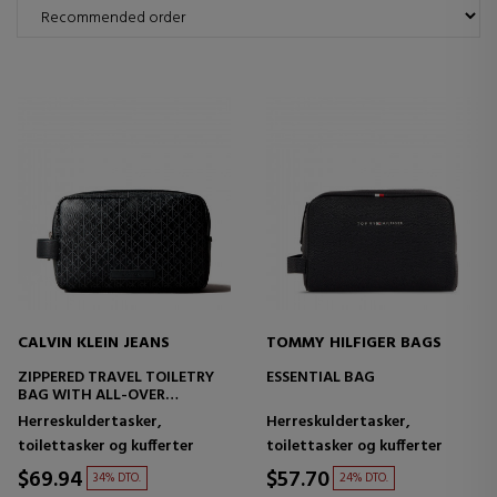
CALVIN KLEIN JEANS
TOMMY HILFIGER BAGS
ZIPPERED TRAVEL TOILETRY
ESSENTIAL BAG
BAG WITH ALL-OVER
MONOGRAM LOGO
Herreskuldertasker,
Herreskuldertasker,
toilettasker og kufferter
toilettasker og kufferter
$69.94
$57.70
34% DTO.
24% DTO.