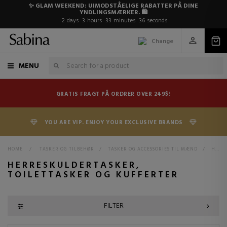
✨ GLAM WEEKEND: UIMODSTÅELIGE RABATTER PÅ DINE
YNDLINGSMÆRKER. 🛍️
2
days
3
hours
33
minutes
34
seconds
Change
MENU
GRATIS FRAGT PÅ ORDRER OVER 249$!
YOU ARE VIP. ENJOY YOUR EXCLUSIVE BRANDS
HOME
>
TASKER OG TILBEHØR
>
TASKER OG ACCESSORIES TIL MÆND
>
HERRESKULDERTASKER, TOILETTASKER OG KUFFERTER
HERRESKULDERTASKER,
TOILETTASKER OG KUFFERTER
FILTER