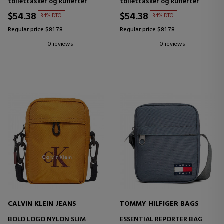
toilettasker og kufferter
toilettasker og kufferter
$54.38
$54.38
34% DTO.
34% DTO.
Regular price $81.78
Regular price $81.78
0 reviews
0 reviews
CALVIN KLEIN JEANS
TOMMY HILFIGER BAGS
BOLD LOGO NYLON SLIM
ESSENTIAL REPORTER BAG