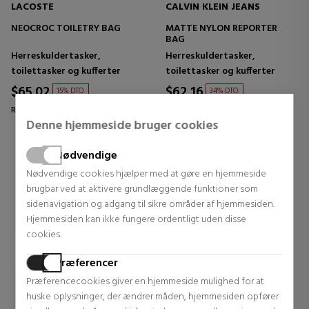
LACOSTE
CALVIN KLEIN JEANS
NEOCROC TOILETRY BAG
MATTE NYLON REPORTER
BAG
Herreskuldertasker,
Herreskuldertasker,
toilettasker og kufferter
toilettasker og kufferter
$65.02
$62.16
15% DTO.
34% DTO.
Regular price $76.05
Regular price $93.48
Denne hjemmeside bruger cookies
0 reviews
0 reviews
Nødvendige
Nødvendige cookies hjælper med at gøre en hjemmeside
brugbar ved at aktivere grundlæggende funktioner som
sidenavigation og adgang til sikre områder af hjemmesiden.
Hjemmesiden kan ikke fungere ordentligt uden disse
cookies.
Præferencer
Præferencecookies giver en hjemmeside mulighed for at
huske oplysninger, der ændrer måden, hjemmesiden opfører