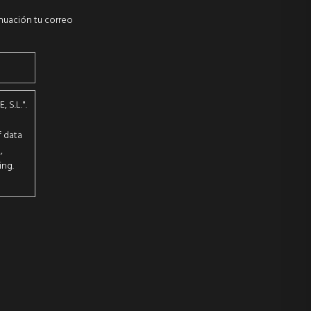
inuación tu correo
 S.L.".
n
f data
,
ing.