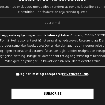
r descuentos exclusivos, novedades y tendencias por email, escribe a cont
electrónico. Podrás darte de baja cuando quieras.
læggende oplysninger om databeskyttelse.
Ansvarlig: "SABINA STORE,
Formål: Helhedsorienteret håndtering af nyhedsbrevet. Retsgrundlag: De
treredes samtykke. Modtagere: Der er ikke planlagt nogen videregivelse a
og ingen international dataoverførsel. De registreredes rettigheder: Indsigt
igtigelse, sletning, indsigelse, dataportabilitet og begrænsning af behandl
Yderligere oplysninger: Se Privatlivspolitikken i det relevante afsnit.
Jeg har læst og accepterer
Privatlivspolitik
.
SUBSCRIBE