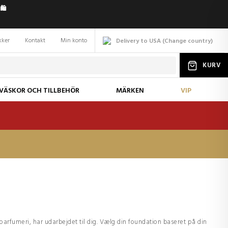
️
kker
Kontakt
Min konto
Delivery to USA
(
Change
country
)
KURV
VÄSKOR OCH TILLBEHÖR
MÄRKEN
VIP
 parfumeri, har udarbejdet til dig. Vælg din foundation baseret på din