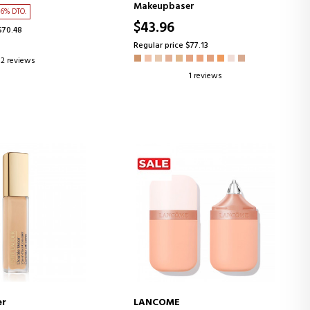
Makeupbaser
36% DTO.
$43.96
$70.48
Regular price $77.13
2 reviews
1 reviews
er
LANCOME