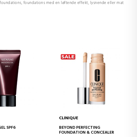
 foundations, foundations med en løftende effekt, lysnende eller mat
CLINIQUE
D TO CART
ADD TO CART
EL SPF6
BEYOND PERFECTING
FOUNDATION & CONCEALER