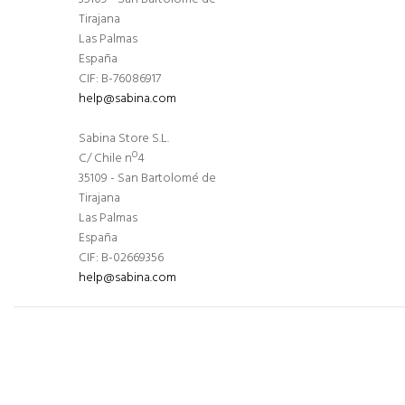
Tirajana
Las Palmas
España
CIF: B-76086917
help@sabina.com
Sabina Store S.L.
C/ Chile nº4
35109 - San Bartolomé de
Tirajana
Las Palmas
España
CIF: B-02669356
help@sabina.com