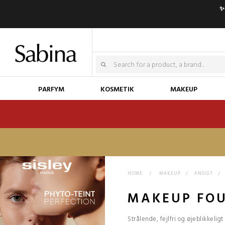
✨
PARFYM
KOSMETIK
MAKEUP
HOME
>
MAKEUP
>
ANSIGT
>
MAKEUP FO
Strålende, fejlfri og øjeblikkeli