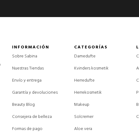
INFORMACIÓN
CATEGORÍAS
Sobre Sabina
Damedufte
C
o
Nuestras Tiendas
Kvinders kosmetik
A
Envío y entrega
Herredufte
C
Garantía y devoluciones
Herrekosmetik
P
Beauty Blog
Makeup
B
Consejera de belleza
Solcremer
C
Formas de pago
Aloe vera