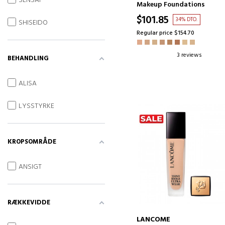
SENSAI
ANTI-AGING CREME MED
Makeup Foundations
MAKEUP
$101.85
34% DTO.
SHISEIDO
Regular price $154.70
3 reviews
BEHANDLING
ALISA
LYSSTYRKE
KROPSOMRÅDE
ANSIGT
RÆKKEVIDDE
LANCOME