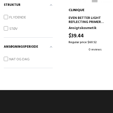
STRUKTUR
CLINIQUE
ADD TO CART
FLYDENDE
EVEN BETTER LIGHT
REFLECTING PRIMER
PREBASE ILUMINADORA
Ansigtskosmetik
STØV
$39.44
Regular price $60.52
ANSØGNINGSPERIODE
0 reviews
NAT OG DAG