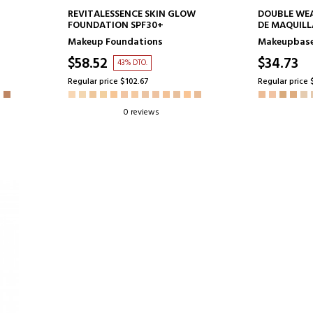
ADD TO CART
AD
REVITALESSENCE SKIN GLOW
DOUBLE WEA
FOUNDATION SPF30+
DE MAQUILL
Makeup Foundations
Makeupbas
$58.52
$34.73
43% DTO.
Regular price $102.67
Regular price 
0 reviews