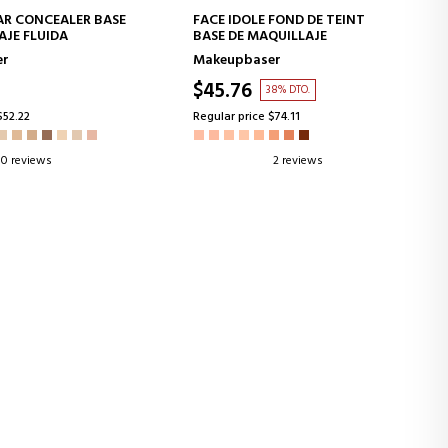
D TO CART
ADD TO CART
R CONCEALER BASE
FACE IDOLE FOND DE TEINT
AJE FLUIDA
BASE DE MAQUILLAJE
er
Makeupbaser
$45.76
38% DTO.
$52.22
Regular price $74.11
0 reviews
2 reviews