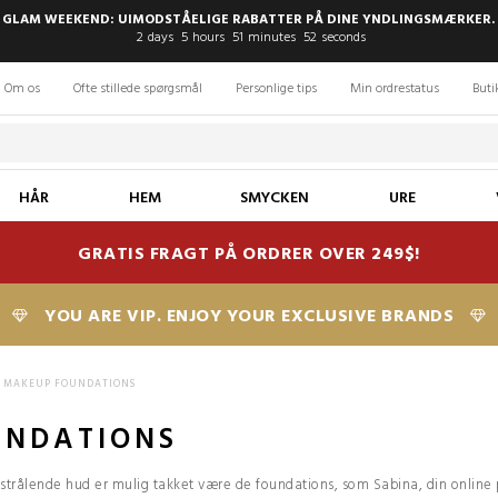
 GLAM WEEKEND: UIMODSTÅELIGE RABATTER PÅ DINE YNDLINGSMÆRKER. 
2
days
5
hours
51
minutes
51
seconds
Om os
Ofte stillede spørgsmål
Personlige tips
Min ordrestatus
Buti
HÅR
HEM
SMYCKEN
URE
GRATIS FRAGT PÅ ORDRER OVER 249$!
YOU ARE VIP. ENJOY YOUR EXCLUSIVE BRANDS
MAKEUP FOUNDATIONS
UNDATIONS
gt strålende hud er mulig takket være de foundations, som Sabina, din online