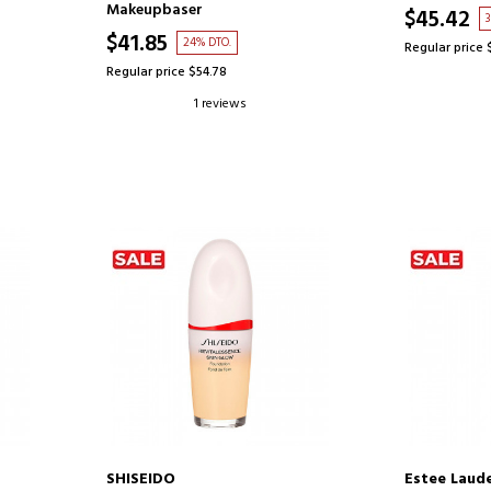
MAKEUP-BASISETUI
Makeupbaser
$45.42
$41.85
24% DTO.
Regular price 
Regular price $54.78
1 reviews
SHISEIDO
Estee Laud