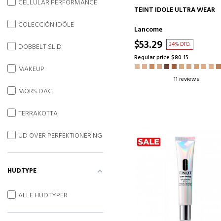
CELLULAR PERFORMANCE
ADD TO CART
TEINT IDOLE ULTRA WEAR
COLECCIÓN IDÔLE
Lancome
$53.29
34% DTO.
DOBBELT SLID
Regular price $80.15
MAKEUP
11 reviews
MORS DAG
TERRAKOTTA
UD OVER PERFEKTIONERING
HUDTYPE
ALLE HUDTYPER