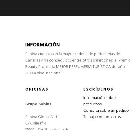
INFORMACIÓN
Sabina cuenta con la mayor cadena de perfumerías de
Canarias y ha conseguido, entre otros galardones, el Premi
Beauty Proof a la MEJOR PERFUMERÍA TURÍSTICA del año
2018 a nivel nacional
OFICINAS
ESCRÍBENOS
Información sobre
Grupo Sabina
productos
Consulta sobre un pedido
Sabina Global S.L.U
Trabaja con nosotros
C/ Chile nº4
35109 - San Bartolomé de