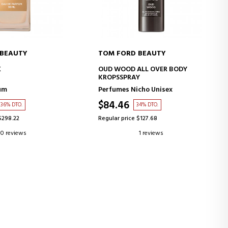
 BEAUTY
TOM FORD BEAUTY
D TO CART
ADD TO CART
X
OUD WOOD ALL OVER BODY
KROPSSPRAY
um
Perfumes Nicho Unisex
$84.46
36% DTO.
34% DTO.
$298.22
Regular price $127.68
0 reviews
1 reviews