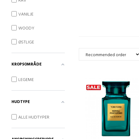
RAV
VANILJE
WOODY
ØSTLIGE
KROPSOMRÅDE
LEGEME
HUDTYPE
ALLE HUDTYPER