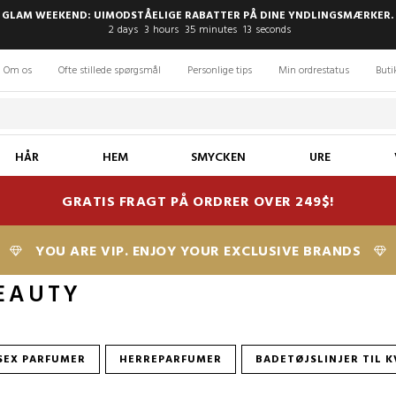
 GLAM WEEKEND: UIMODSTÅELIGE RABATTER PÅ DINE YNDLINGSMÆRKER. 
2
days
3
hours
35
minutes
12
seconds
Om os
Ofte stillede spørgsmål
Personlige tips
Min ordrestatus
Buti
HÅR
HEM
SMYCKEN
URE
GRATIS FRAGT PÅ ORDRER OVER 249$!
YOU ARE VIP. ENJOY YOUR EXCLUSIVE BRANDS
EAUTY
SEX PARFUMER
HERREPARFUMER
BADETØJSLINJER TIL 