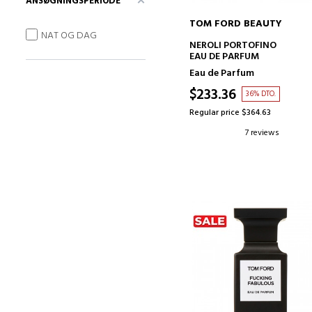
ANSØGNINGSPERIODE
TOM FORD BEAUTY
NAT OG DAG
ADD TO CART
NEROLI PORTOFINO
EAU DE PARFUM
Eau de Parfum
$233.36
36% DTO.
Regular price $364.63
7 reviews