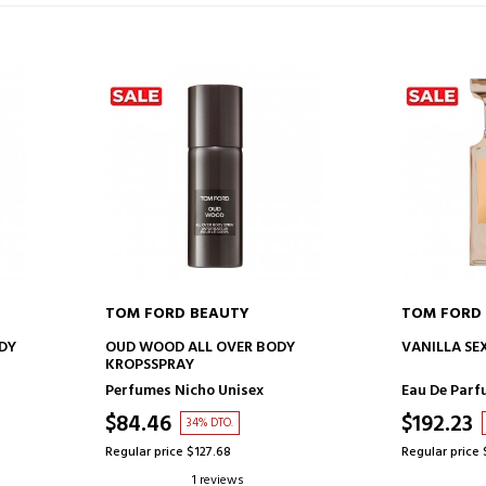
TOM FORD BEAUTY
TOM FORD
ADD TO CART
AD
ODY
OUD WOOD ALL OVER BODY
VANILLA SE
KROPSSPRAY
Perfumes Nicho Unisex
Eau De Par
$84.46
$192.23
34% DTO.
Regular price $127.68
Regular price
1 reviews