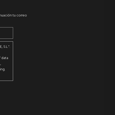
inuación tu correo
 S.L.".
n
f data
,
ing.