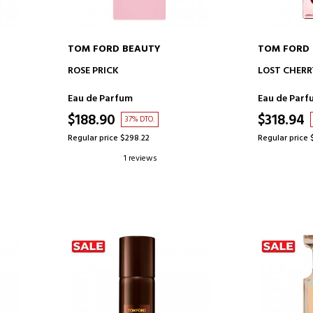
TOM FORD BEAUTY
TOM FORD
ADD TO CART
AD
ROSE PRICK
LOST CHERR
Eau de Parfum
Eau de Parf
$188.90
$318.94
37% DTO.
Regular price $298.22
Regular price 
1 reviews