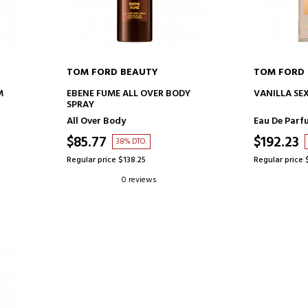
TOM FORD BEAUTY
TOM FORD
ADD TO CART
AD
M
EBENE FUME ALL OVER BODY
VANILLA SE
SPRAY
All Over Body
Eau De Parf
$85.77
$192.23
38% DTO.
Regular price $138.25
Regular price 
0 reviews