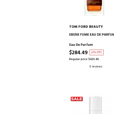
TOM FORD BEAUTY
ADD TO CART
EBENE FUME EAU DE PARFU
Eau De Parfum
$284.49
32% DTO.
Regular price $420.46
0 reviews