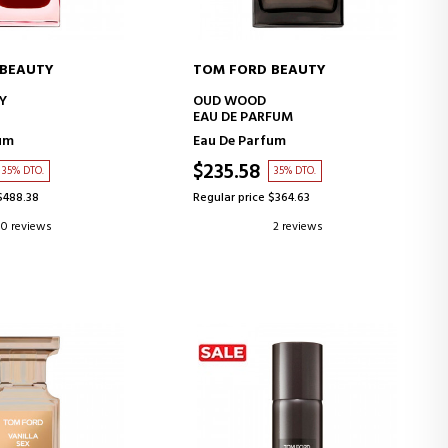
 BEAUTY
TOM FORD BEAUTY
D TO CART
ADD TO CART
Y
OUD WOOD
EAU DE PARFUM
um
Eau De Parfum
$235.58
35% DTO.
35% DTO.
$488.38
Regular price $364.63
0 reviews
2 reviews