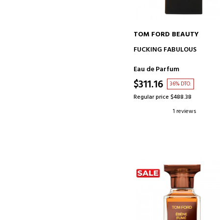
TOM FORD BEAUTY
ADD TO CART
FUCKING FABULOUS
Eau de Parfum
$311.16
36% DTO.
Regular price $488.38
1 reviews