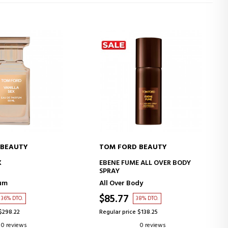
 BEAUTY
TOM FORD BEAUTY
D TO CART
ADD TO CART
X
EBENE FUME ALL OVER BODY
SPRAY
fum
All Over Body
$85.77
36% DTO.
38% DTO.
 $298.22
Regular price $138.25
0 reviews
0 reviews