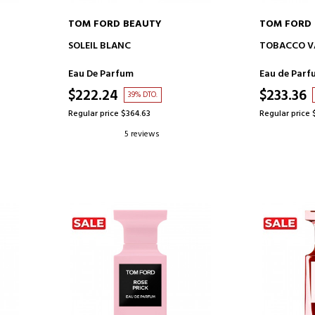
TOM FORD BEAUTY
TOM FORD
ADD TO CART
AD
SOLEIL BLANC
TOBACCO V
Eau De Parfum
Eau de Parf
$222.24
$233.36
39% DTO.
Regular price $364.63
Regular price 
5 reviews