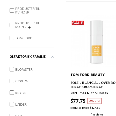
PRODUKTER TIL
KVINDER
PRODUKTER TIL
MÆND
TOM FORD
OLFAKTORISK FAMILIE
BLOMSTER
TOM FORD BEAUTY
CYPERN
ADD TO CART
SOLEIL BLANC ALL OVER B
SPRAY KROPSSPRAY
KRYDRET
Perfumes Nicho Unisex
$77.75
39% DTO.
LÆDER
Regular price $127.68
1 reviews