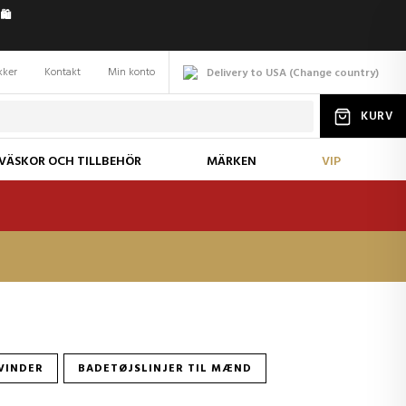
️
kker
Kontakt
Min konto
Delivery to USA
(
Change
country
)
KURV
VÄSKOR OCH TILLBEHÖR
MÄRKEN
VIP
KVINDER
BADETØJSLINJER TIL MÆND