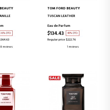
 BEAUTY
TOM FORD BEAUTY
D TO CART
ADD TO CART
ANILLE
TUSCAN LEATHER
um
Eau de Parfum
$134.43
36% DTO.
40% DTO.
$364.63
Regular price $222.76
8 reviews
1 reviews