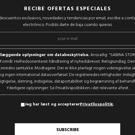
RECIBE OFERTAS ESPECIALES
r descuentos exclusivos, novedades y tendencias por email, escribe a cont
electrónico. Podrás darte de baja cuando quieras.
læggende oplysninger om databeskyttelse.
Ansvarlig: "SABINA STORE,
Formål: Helhedsorienteret håndtering af nyhedsbrevet. Retsgrundlag: De
treredes samtykke. Modtagere: Der er ikke planlagt nogen videregivelse a
og ingen international dataoverførsel. De registreredes rettigheder: Indsigt
igtigelse, sletning, indsigelse, dataportabilitet og begrænsning af behandl
Yderligere oplysninger: Se Privatlivspolitikken i det relevante afsnit.
Jeg har læst og accepterer
Privatlivspolitik
.
SUBSCRIBE