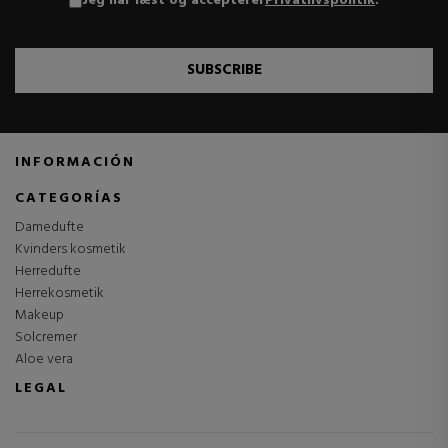
Jeg har læst og accepterer
Privatlivspolitik
.
SUBSCRIBE
INFORMACIÓN
CATEGORÍAS
Damedufte
Kvinders kosmetik
Herredufte
Herrekosmetik
Makeup
Solcremer
Aloe vera
LEGAL