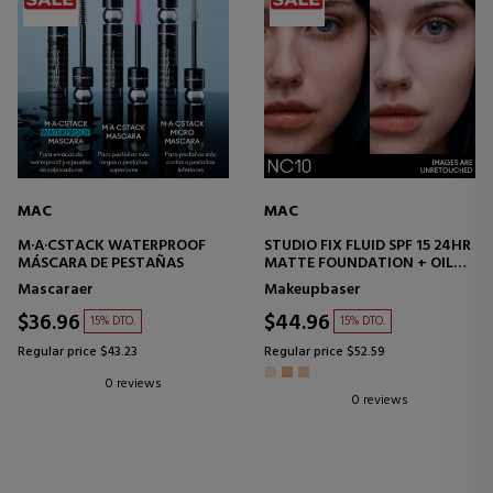
MAC
MAC
M·A·CSTACK WATERPROOF
STUDIO FIX FLUID SPF 15 24HR
MÁSCARA DE PESTAÑAS
MATTE FOUNDATION + OIL
CONTROL
Mascaraer
Makeupbaser
MAKEUPBASE
$36.96
$44.96
15% DTO.
15% DTO.
Regular price $43.23
Regular price $52.59
0 reviews
0 reviews