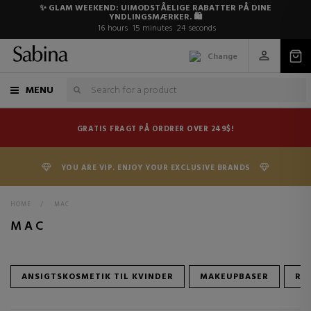
✨ GLAM WEEKEND: UIMODSTÅELIGE RABATTER PÅ DINE
YNDLINGSMÆRKER. 🛍️
16
hours
15
minutes
24
seconds
Change
MENU
GRATIS FRAGT PÅ ORDRER OVER 249$!
YOU ARE VIP. ENJOY YOUR EXCLUSIVE BRANDS
HOME
>
MAC
MAC
ANSIGTSKOSMETIK TIL KVINDER
MAKEUPBASER
RØ