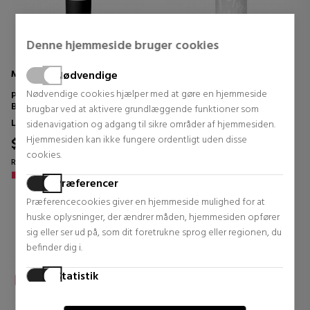
Denne hjemmeside bruger cookies
MAC
MAC
Nødvendige
Nødvendige cookies hjælper med at gøre en hjemmeside
POWDER KISS
PREP + PRIME FIX+ MATTE
BARRA DE LABIOS
PULVERIZADOR FIJADOR
brugbar ved at aktivere grundlæggende funktioner som
REFRESCANTE QUE MATIFICA
Læbestifter
Ansigtskosmetik
sidenavigation og adgang til sikre områder af hjemmesiden.
AL INSTANTE
Hjemmesiden kan ikke fungere ordentligt uden disse
$23.96
$29.96
14% DTO.
15% DTO.
cookies.
Regular price $28.02
Regular price $35.04
Præferencer
0 reviews
0 reviews
Præferencecookies giver en hjemmeside mulighed for at
huske oplysninger, der ændrer måden, hjemmesiden opfører
sig eller ser ud på, som dit foretrukne sprog eller regionen, du
befinder dig i.
Statistik
Statistikcookies hjælper hjemmesideejere med at forstå,