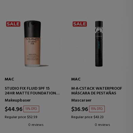
MAC
MAC
STUDIO FIX FLUID SPF 15
M·A·CSTACK WATERPROOF
24HR MATTE FOUNDATION +
MÁSCARA DE PESTAÑAS
OIL CONTROL
Makeupbaser
Mascaraer
MAKEUPBASE
$44.96
$36.96
15% DTO.
15% DTO.
Regular price $52.59
Regular price $43.23
0 reviews
0 reviews