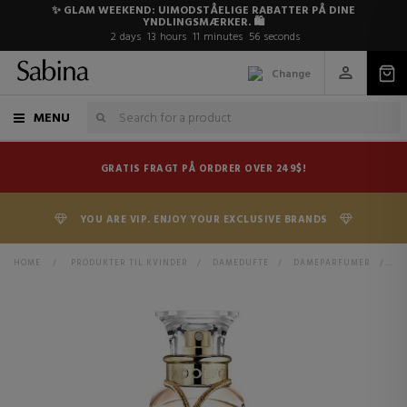
✨ GLAM WEEKEND: UIMODSTÅELIGE RABATTER PÅ DINE
YNDLINGSMÆRKER. 🛍️
2
days
13
hours
11
minutes
56
seconds
Change
MENU
GRATIS FRAGT PÅ ORDRER OVER 249$!
YOU ARE VIP. ENJOY YOUR EXCLUSIVE BRANDS
HOME
>
PRODUKTER TIL KVINDER
>
DAMEDUFTE
>
DAMEPARFUMER
>
AG