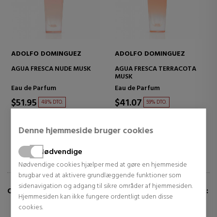
ADOLFO DOMINGUEZ
ADOLFO DOMINGUEZ
AGUA FRESCA NUDE MUSK
AGUA FRESCA TERRACOTA
MUSK
Eau de Parfum
Eau de Parfum
$51.95
$41.07
48% DTO.
59% DTO.
Regular price $100.51
Regular price $100.51
Denne hjemmeside bruger cookies
Nødvendige
Nødvendige cookies hjælper med at gøre en hjemmeside
brugbar ved at aktivere grundlæggende funktioner som
sidenavigation og adgang til sikre områder af hjemmesiden.
CUSTOMERS WHO BUY THIS ITEM ALSO BOUGHT:
Hjemmesiden kan ikke fungere ordentligt uden disse
cookies.