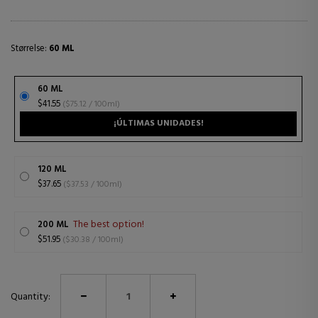
Størrelse:
60 ML
60 ML
$41.55
($75.12 / 100ml)
¡ÚLTIMAS UNIDADES!
120 ML
$37.65
($37.53 / 100ml)
The best option!
200 ML
$51.95
($30.38 / 100ml)
Quantity: