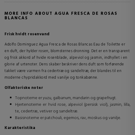
MORE INFO ABOUT AGUA FRESCA DE ROSAS
BLANCAS
Frisk hvidt rosenvand
Adolfo Dominguez Agua Fresca de Rosas Blancas Eau de Toilette er
en duft, der hylder rosen, blomsternes dronning. Det er en transparent
og frisk akkord af hvide rosenblade, alpeviol og jasmin, indhyllet i en
glorie af urtenoter. Dens skaber beskriver dens duft som forførende
takket være varmen fra cedertræ og sandeltræ, der blandes til en
moderne chypridakkord med vanilje og tonkabønne.
Olfaktoriske noter
Topnoterne er yuzu, galbanum, mandarin og grapefrugt.
Hjertenoterne er hvid rose, alpeviol (persisk viol), jasmin, lilla,
te, cedertræ, vetiver og sandeltræ.
Basisnoterne er patchouli, egemos, rav, moskus og vanilje.
Karakteristika