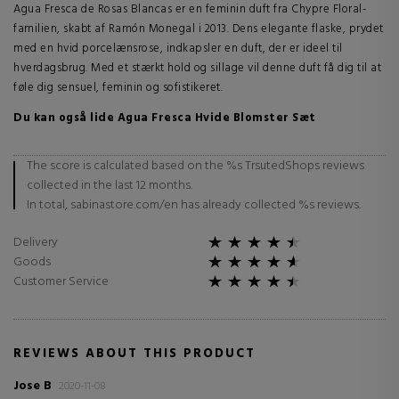
Agua Fresca de Rosas Blancas er en feminin duft fra Chypre Floral-
familien, skabt af Ramón Monegal i 2013. Dens elegante flaske, prydet
med en hvid porcelænsrose, indkapsler en duft, der er ideel til
hverdagsbrug. Med et stærkt hold og sillage vil denne duft få dig til at
føle dig sensuel, feminin og sofistikeret.
Du kan også lide Agua Fresca Hvide Blomster Sæt
The score is calculated based on the %s TrsutedShops reviews
collected in the last 12 months.
In total, sabinastore.com/en has already collected %s reviews.
Delivery
Goods
Customer Service
REVIEWS ABOUT THIS PRODUCT
Jose B
2020-11-08