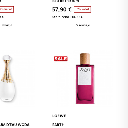
m
Eau de Parfum
57,90 €
2% Rabat
51% Rabat
0 €
Stała cena 118,99 €
8 rewizje
72 rewizje
LOEWE
J DO KOSZYKA
DODAJ DO KOSZYKA
FUM D'EAU WODA
EARTH