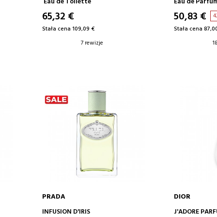
Eau de Toilette
Eau de Parfu
65,32 €
50,83 €
4
Stała cena 109,09 €
Stała cena 87,0
7 rewizje
1
PRADA
DIOR
DODAJ DO KOSZYKA
DODA
INFUSION D'IRIS
J'ADORE PAR