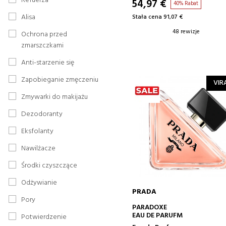
Refuerza
54,97 €
40% Rabat
Alisa
Stała cena 91,07 €
48 rewizje
Ochrona przed
zmarszczkami
Anti-starzenie się
Zapobieganie zmęczeniu
VIR
Zmywarki do makijażu
Dezodoranty
Eksfolanty
Nawilżacze
Środki czyszczące
Odżywianie
PRADA
Pory
DODAJ DO KOSZYKA
PARADOXE
EAU DE PARUFM
Potwierdzenie