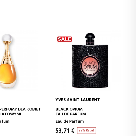
YVES SAINT LAURENT
J DO KOSZYKA
DODAJ DO KOSZYKA
 PERFUMY DLA KOBIET
BLACK OPIUM
WIATOWYMI
EAU DE PARFUM
arfum
Eau de Parfum
53,71 €
38% Rabat