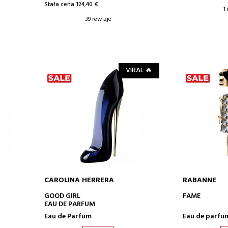
Stała cena 124,40 €
1
39 rewizje
VIRAL 🔥
CAROLINA HERRERA
RABANNE
DODAJ DO KOSZYKA
DODA
GOOD GIRL
FAME
EAU DE PARFUM
Eau de Parfum
Eau de parfu