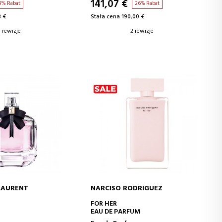
141,07 €
8% Rabat
26% Rabat
8 €
Stała cena 190,00 €
5 rewizje
2 rewizje
 LAURENT
NARCISO RODRIGUEZ
J DO KOSZYKA
DODAJ DO KOSZYKA
FOR HER
EAU DE PARFUM