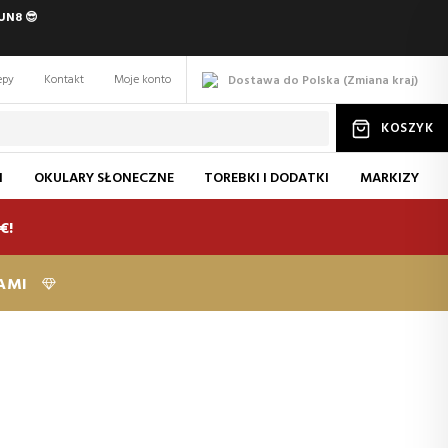
UN8 😎
epy
Kontakt
Moje konto
Dostawa do Polska
(
Zmiana
kraj
)
KOSZYK
I
OKULARY SŁONECZNE
TOREBKI I DODATKI
MARKIZY
€!
KAMI