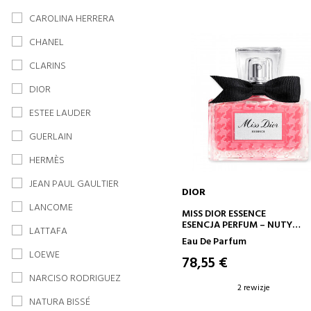
CAROLINA HERRERA
CHANEL
CLARINS
DIOR
ESTEE LAUDER
GUERLAIN
HERMÈS
JEAN PAUL GAULTIER
DIOR
LANCOME
DODAJ DO KOSZYKA
MISS DIOR ESSENCE
ESENCJA PERFUM – NUTY
LATTAFA
KANDYZOWANE, KWIATOWE 
Eau De Parfum
DRZEWNE
LOEWE
78,55 €
NARCISO RODRIGUEZ
2 rewizje
NATURA BISSÉ