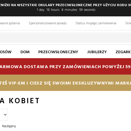
 ZNIŻKI NA WSZYSTKIE OKULARY PRZECIWSŁONECZNE PRZY UŻYCIU KODU S
1
day
18
hours
8
minutes
57
seconds
awane pytania
Spersonalizowane porady
Status mojego zamówienia
Skl
ŁOSÓW
DOM
PRZECIWSŁONECZNY
JUBILERZY
ZEGARK
ARMOWA DOSTAWA PRZY ZAMÓWIENIACH POWYŻEJ 59
TEŚ VIP-EM I CIESZ SIĘ SWOIMI EKSKLUZYWNYMI MAR
A KOBIET
Następny