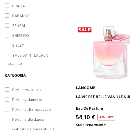
PRADA
RABANNE
SENSAI
SHISEIDO
SISLEY
YVES SAINT LAURENT
Show all
KATEGORIA
LANCOME
Perfumes Unisex
DODAJ DO KOSZYKA
LA VIE EST BELLE VANILLE NU
Perfumy damskie
Eau De Parfum
Perfumy dla mężczyzn
54,10 €
40% Rabat
Perfumy dla dzieci
Stała cena 90,00 €
Gabloty na prezenty dla