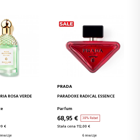
PRADA
J DO KOSZYKA
DODAJ DO KOSZYKA
RIA ROSA VERDE
PARADOXE RADICAL ESSENCE
tte
Parfum
68,95 €
38% Rabat
09 €
Stała cena 112,00 €
 rewizje
6 rewizje