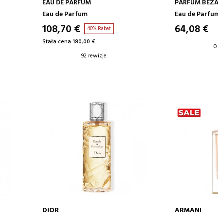
EAU DE PARFUM
PARFUM BEZ
KWIATOWE
Eau de Parfum
Eau de Parfu
108,70 €
64,08 €
40% Rabat
Stała cena 180,00 €
0
92 rewizje
DIOR
ARMANI