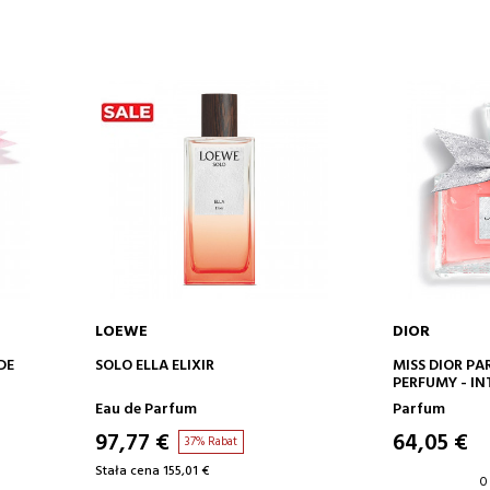
LOEWE
DIOR
DODAJ DO KOSZYKA
DODA
DE
SOLO ELLA ELIXIR
MISS DIOR P
PERFUMY - I
KWIATOWE, 
Eau de Parfum
Parfum
97,77 €
64,05 €
37% Rabat
Stała cena 155,01 €
0