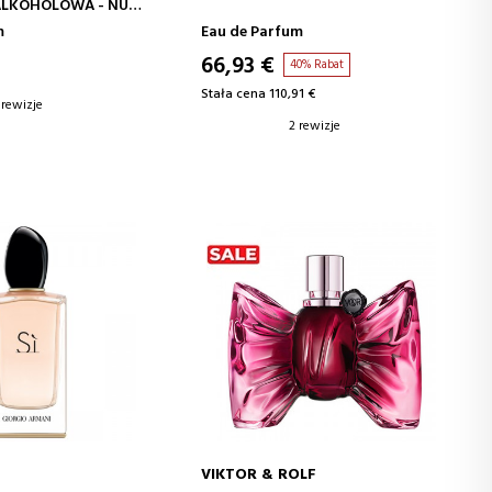
ALKOHOLOWA - NUTY
m
Eau de Parfum
66,93 €
40% Rabat
Stała cena 110,91 €
 rewizje
2 rewizje
VIKTOR & ROLF