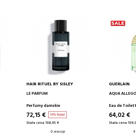
HAIR RITUEL BY SISLEY
GUERLAIN
DODAJ DO KOSZYKA
DODA
LE PARFUM
AQUA ALLEGO
I
Perfumy damskie
Eau de Toile
72,15 €
64,02 €
34% Rabat
Stała cena 108,95 €
Stała cena 109,
0 rewizje
4