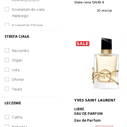
kosmetycznych
Stała cena 124,40 €
Kosmetyki do ciała
20 rewizje
męskiego
Kosmetyki Dłonie
człowieka
STREFA CIAŁA
Maski do oczu
Naczynko
Eyeliner
Organ
Szczoteczki
Usta
Show all
Dłonie
Twarz
YVES SAINT LAURENT
LECZENIE
DODAJ DO KOSZYKA
LIBRE
EAU DE PARFUM
Calma
Eau de Parfum