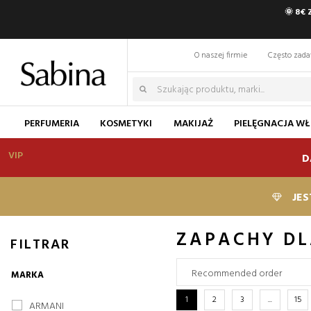
🌞 8€
O naszej firmie
Często zad
PERFUMERIA
KOSMETYKI
MAKIJAŻ
PIELĘGNACJA W
VIP
D
JES
ZAPACHY DL
FILTRAR
MARKA
1
2
3
...
15
ARMANI