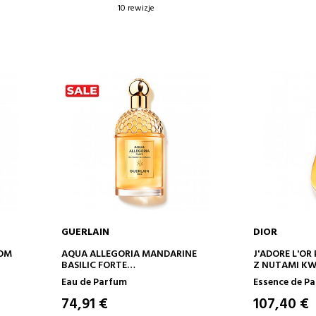
10 rewizje
GUERLAIN
DIOR
DODAJ DO KOSZYKA
DODA
OOM
AQUA ALLEGORIA MANDARINE
J'ADORE L'OR
BASILIC FORTE
Z NUTAMI K
EAU DE PARFUM
Eau de Parfum
Essence de P
74,91 €
107,40 €