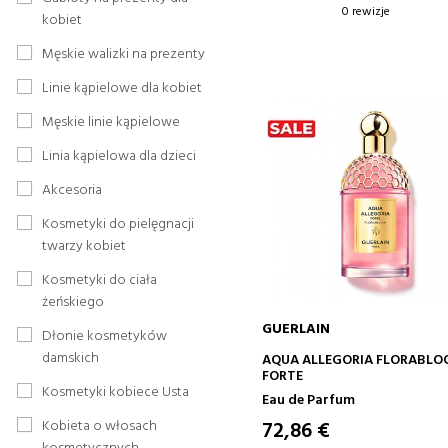
0 rewizje
kobiet
Męskie walizki na prezenty
Linie kąpielowe dla kobiet
Męskie linie kąpielowe
Linia kąpielowa dla dzieci
Akcesoria
Kosmetyki do pielęgnacji
twarzy kobiet
Kosmetyki do ciała
żeńskiego
GUERLAIN
Dłonie kosmetyków
DODAJ DO KOSZYKA
damskich
AQUA ALLEGORIA FLORABL
FORTE
Kosmetyki kobiece Usta
Eau de Parfum
72,86 €
Kobieta o włosach