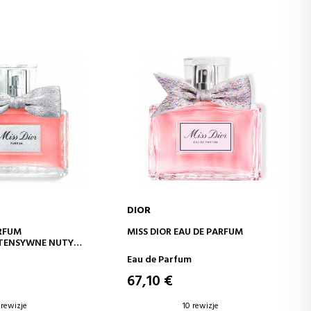
DIOR
J DO KOSZYKA
DODAJ DO KOSZYKA
ARFUM
MISS DIOR EAU DE PARFUM
NTENSYWNE NUTY
OWOCOWE I DRZEWNE
Eau de Parfum
67,10 €
 rewizje
10 rewizje