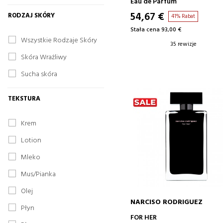
Eau de Parfum
54,67 €
RODZAJ SKÓRY
41% Rabat
Stała cena 93,00 €
Wszystkie Rodzaje Skóry
35 rewizje
Skóra Wrażliwy
Sucha skóra
TEKSTURA
Krem
Lotion
Mleko
Mus/Pianka
Olej
NARCISO RODRIGUEZ
Płyn
DODAJ DO KOSZYKA
FOR HER