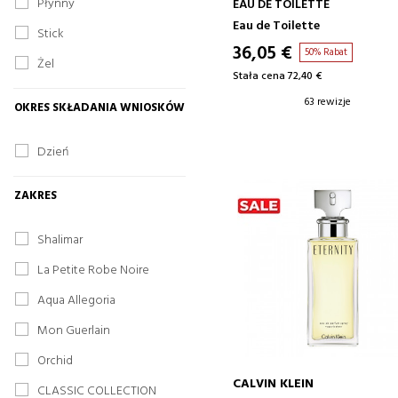
Płynny
EAU DE TOILETTE
Eau de Toilette
Stick
36,05 €
50% Rabat
Żel
Stała cena 72,40 €
63 rewizje
OKRES SKŁADANIA WNIOSKÓW
Dzień
ZAKRES
Shalimar
La Petite Robe Noire
Aqua Allegoria
Mon Guerlain
Orchid
CALVIN KLEIN
CLASSIC COLLECTION