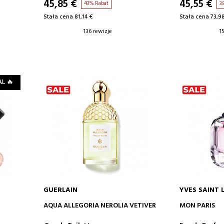
45,85 €
45,55 €
43% Rabat
3
Stała cena 81,14 €
Stała cena 73,9
136 rewizje
1
AL 🔥
GUERLAIN
YVES SAINT
DODAJ DO KOSZYKA
DODA
AQUA ALLEGORIA NEROLIA VETIVER
MON PARIS